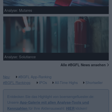
Analyse: Mutares
Analyse: Solutiance
Alle #BGFL News ansehen
Neu
:
#BGFL App-Ranking
#BGFL Rankings
:
IPOs
All-Time Highs
Shortseller
Entdecken Sie das Highlight von boersengefluester.de:
Unsere
App-Galerie mit allen Analyse-Tools und
für Ihre Aktienauswahl:
klicken!
Kennzahlen
HIER