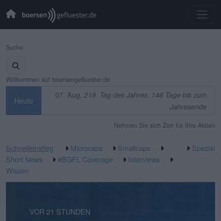
Suche
Willkommen auf boersengefluester.de
07. Aug,
219. Tag des Jahres, 146 Tage bis zum
Heute
Jahresende
Nehmen Sie sich Zeit für Ihre Aktien
Schnelleinstieg
:
Microcaps
Smallcaps
Spezial
Short News
#BGFL Coverage
Interviews
Wissen
VOR 2 STUNDEN
VOR 21 STUNDEN
VOR 1 TAG
VOR 2 TAGEN
VOR 3 TAGEN
VOR 3 TAGEN
VOR 4 TAGEN
VOR 1 WOCHE
VOR 1 WOCHE
VOR 2 WOCHEN
VOR 2 WOCHEN
VOR 2 WOCHEN
VOR 2 WOCHEN
VOR 2 WOCHEN
VOR 3 WOCHEN