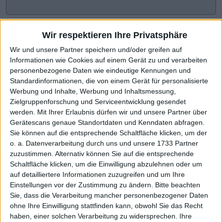
Wir respektieren Ihre Privatsphäre
Wir und unsere Partner speichern und/oder greifen auf
Informationen wie Cookies auf einem Gerät zu und verarbeiten
personenbezogene Daten wie eindeutige Kennungen und
Standardinformationen, die von einem Gerät für personalisierte
Werbung und Inhalte, Werbung und Inhaltsmessung,
Zielgruppenforschung und Serviceentwicklung gesendet
werden.
Mit Ihrer Erlaubnis dürfen wir und unsere Partner über
CHART-CHECK: MARKET MOVERS
Gerätescans genaue Standortdaten und Kenndaten abfragen.
Sie können auf die entsprechende Schaltfläche klicken, um der
o. a. Datenverarbeitung durch uns und unsere 1733 Partner
zuzustimmen. Alternativ können Sie auf die entsprechende
Deutlicher Schub nach oben
Höhere Prognose wirkt
Schaltfläche klicken, um die Einwilligung abzulehnen oder um
auf detailliertere Informationen zuzugreifen und um Ihre
Einstellungen vor der Zustimmung zu ändern.
Bitte beachten
Sie, dass die Verarbeitung mancher personenbezogener Daten
ohne Ihre Einwilligung stattfinden kann, obwohl Sie das Recht
haben, einer solchen Verarbeitung zu widersprechen. Ihre