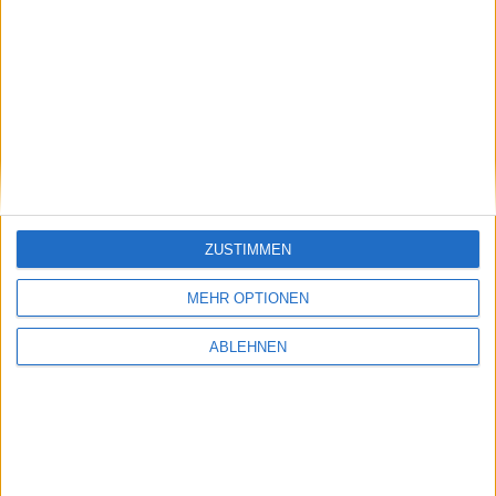
ad pepper media: Wichtiger
Serviceware: Deutlich
Punkt
aufgeholt
17.07.2026
ZUSTIMMEN
Pentixapharm Holding: Einfach
und skalierbar
MEHR OPTIONEN
ABLEHNEN
#BGFL-CHARTSHOW: SPEZIALWERTE
Ausgewählte Nebenwerte aus unserem Coverage-Universum mit
auffälligem Chartmuster oder interessanten fundamentalen
Nachrichten.