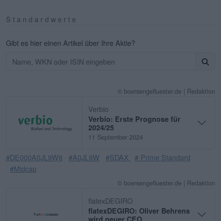
Standardwerte
Gibt es hier einen Artikel über Ihre Aktie?
© boersengefluester.de | Redaktion
Verbio
Verbio: Erste Prognose für
2024/25
11 September 2024
#DE000A0JL9W6
#A0JL9W
#SDAX
# Prime Standard
#Midcap
© boersengefluester.de | Redaktion
flatexDEGIRO
flatexDEGIRO: Oliver Behrens
wird neuer CEO