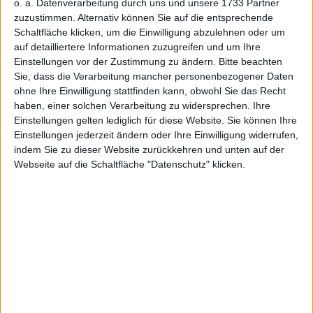
o. a. Datenverarbeitung durch uns und unsere 1733 Partner
zuzustimmen. Alternativ können Sie auf die entsprechende
© boersengefluester.de | Redaktion
Schaltfläche klicken, um die Einwilligung abzulehnen oder um
GFT Technologies
auf detailliertere Informationen zuzugreifen und um Ihre
GFT Technologies: Ordentlich
Einstellungen vor der Zustimmung zu ändern.
Bitte beachten
zurechtgestutzt
Sie, dass die Verarbeitung mancher personenbezogener Daten
08 August 2024
ohne Ihre Einwilligung stattfinden kann, obwohl Sie das Recht
haben, einer solchen Verarbeitung zu widersprechen. Ihre
#DE0005800601
#580060
#SDAX
# Prime Standard
Einstellungen gelten lediglich für diese Website. Sie können Ihre
#Midcap
Einstellungen jederzeit ändern oder Ihre Einwilligung widerrufen,
© boersengefluester.de | Redaktion
indem Sie zu dieser Website zurückkehren und unten auf der
Webseite auf die Schaltfläche "Datenschutz" klicken.
Rational
Rational: Küchenhelfer mit Top-
Score
06 August 2024
#DE0007010803
#701080
#MDAX
# Prime Standard
#Largecap
© boersengefluester.de | Redaktion
Rational