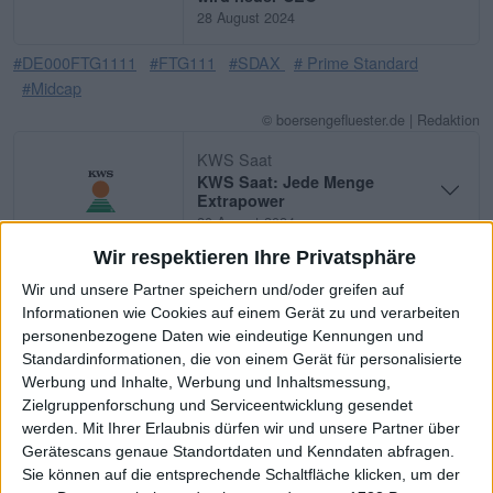
28 August 2024
#DE000FTG1111
#FTG111
#SDAX
# Prime Standard
#Midcap
© boersengefluester.de | Redaktion
KWS Saat
KWS Saat: Jede Menge
Extrapower
20 August 2024
Wir respektieren Ihre Privatsphäre
#DE0007074007
#707400
#SDAX
# Prime Standard
Wir und unsere Partner speichern und/oder greifen auf
#Midcap
Informationen wie Cookies auf einem Gerät zu und verarbeiten
© boersengefluester.de | Redaktion
personenbezogene Daten wie eindeutige Kennungen und
Standardinformationen, die von einem Gerät für personalisierte
secunet Security Networks
Werbung und Inhalte, Werbung und Inhaltsmessung,
secunet Security Networks:
Cloud-Auftrag von der
Zielgruppenforschung und Serviceentwicklung gesendet
Bundesdruckerei
werden.
Mit Ihrer Erlaubnis dürfen wir und unsere Partner über
13 August 2024
Gerätescans genaue Standortdaten und Kenndaten abfragen.
Sie können auf die entsprechende Schaltfläche klicken, um der
#DE0007276503
#727650
#Prime Standard
#Midcap