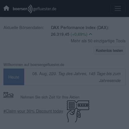
DAX Performance Index (DAX):
Aktuelle Börsendaten:
26.319,45
(+0,69%)
CBOE Volatility Index (VIX):
14,90
Mehr als 50 einzigartige Tools
(-1,65%)
Kostenlos testen
EURO STOXX 50 (SX5E):
6.523,86
(+0,33%)
Willkommen auf boersengefluester.de
TecDAX (TecDAX):
4.068,78
(+1,69%)
08. Aug,
220. Tag des Jahres, 145 Tage bis zum
Heute
SDAX (SDAX):
18.659,63
(+0,51%)
Jahresende
MDAX (MDAX):
32.407,20
(-0,07%)
OMX Stockholm 30 (OMXS30):
Nehmen Sie sich Zeit für Ihre Aktien
3.312,34
(-0,32%)
Swiss Market Index (SMI):
14.544,91
#Claim your 30% Discount today
(+0,18%)
IBEX 35 (IBEX 35):
0,00
(+0,00%)
CAC 40 (PX1):
8.714,93
(+0,17%)