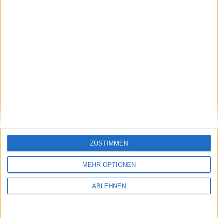
Pyramid
24 April 2026
#DE000A41YDL0
#A41YDL
#Scale
# m:access
#Smallcap
© boersengefluester.de | Redaktion
ad pepper media
Aktuell zu Ihren Aktien: ad
pepper media
24 April 2026
#NL0000238145
#940883
#Prime Standard
#Smallcap
« Previous
Next »
ZUSTIMMEN
MEHR OPTIONEN
Zitat des Tages
ABLEHNEN