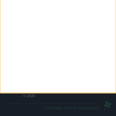
LINKEDIN
X (Twitter)
INSTAGRAM
META
XING
Qualitätsjournalismus · Made in Frankfurt am Main,
Germany © 2026
boersengefluester.de · #BGFL
·
Alles für Deutsche Aktien
© 2026
Viel Erfolg mit Ihren Investments!