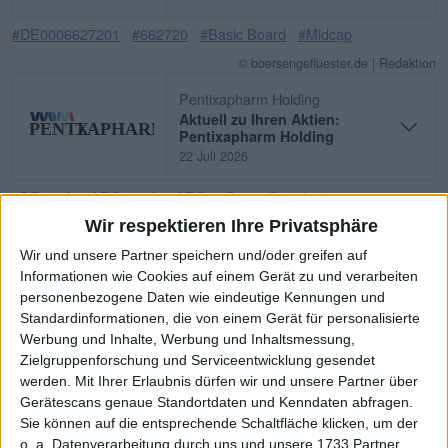
#DE0006627201
#662720
#Basic Board
#Midcap
© boersengefluester.de | Redaktion
Pentixapharm Holding
Aktuell zu Ihren Aktien:
Pentixapharm Holding
22 Juli 2026
#DE000A40AEG0
#A40AEG
#Prime Standard
Wir respektieren Ihre Privatsphäre
© boersengefluester.de | Redaktion
Wir und unsere Partner speichern und/oder greifen auf
ad pepper media
Informationen wie Cookies auf einem Gerät zu und verarbeiten
Aktuell zu Ihren Aktien: ad
pepper media
personenbezogene Daten wie eindeutige Kennungen und
21 Juli 2026
Standardinformationen, die von einem Gerät für personalisierte
Werbung und Inhalte, Werbung und Inhaltsmessung,
#NL0000238145
#940883
#Prime Standard
#Smallcap
Zielgruppenforschung und Serviceentwicklung gesendet
werden.
Mit Ihrer Erlaubnis dürfen wir und unsere Partner über
© boersengefluester.de | Redaktion
Gerätescans genaue Standortdaten und Kenndaten abfragen.
MHP Hotel
Sie können auf die entsprechende Schaltfläche klicken, um der
Aktuell zu Ihren Aktien: MHP
o. a. Datenverarbeitung durch uns und unsere 1733 Partner