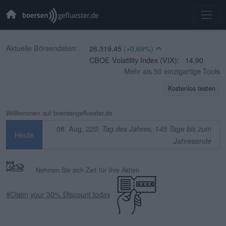
DAX Performance Index (DAX):
26.319,45
(+0,69%)
Aktuelle Börsendaten:
CBOE Volatility Index (VIX):
14,90
(-1,65%)
Mehr als 50 einzigartige Tools
EURO STOXX 50 (SX5E):
6.523,86
(+0,33%)
Kostenlos testen
TecDAX (TecDAX):
4.068,78
(+1,69%)
Willkommen auf boersengefluester.de
SDAX (SDAX):
18.659,63
(+0,51%)
08. Aug,
220. Tag des Jahres, 145 Tage bis zum
MDAX (MDAX):
32.407,20
(-0,07%)
Heute
OMX Stockholm 30 (OMXS30):
Jahresende
3.312,34
(-0,32%)
Swiss Market Index (SMI):
14.544,91
Nehmen Sie sich Zeit für Ihre Aktien
(+0,18%)
IBEX 35 (IBEX 35):
0,00
(+0,00%)
#Claim your 30% Discount today
CAC 40 (PX1):
8.714,93
(+0,17%)