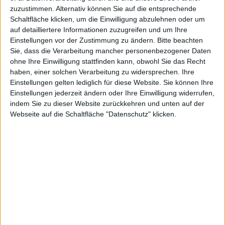
Hotel
zuzustimmen. Alternativ können Sie auf die entsprechende
21 Juli 2026
Schaltfläche klicken, um die Einwilligung abzulehnen oder um
auf detailliertere Informationen zuzugreifen und um Ihre
#DE000A3E5C24
#A3E5C2
#m:access
#Smallcap
Einstellungen vor der Zustimmung zu ändern.
Bitte beachten
Sie, dass die Verarbeitung mancher personenbezogener Daten
© boersengefluester.de | Redaktion
ohne Ihre Einwilligung stattfinden kann, obwohl Sie das Recht
Electrovac
haben, einer solchen Verarbeitung zu widersprechen. Ihre
Aktuell zu Ihren Aktien:
Einstellungen gelten lediglich für diese Website. Sie können Ihre
Electrovac
Einstellungen jederzeit ändern oder Ihre Einwilligung widerrufen,
16 Juli 2026
indem Sie zu dieser Website zurückkehren und unten auf der
Webseite auf die Schaltfläche "Datenschutz" klicken.
#DE000A420ZL4
#A420ZL
#Prime Standard
© boersengefluester.de | Redaktion
Drägerwerk VZ
Aktuell zu Ihren Aktien:
Drägerwerk VZ
14 Juli 2026
#DE0005550636
#555063
#SDAX/TecDAX
# Prime Standard
#Midcap