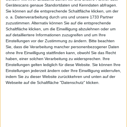
Je nach allgemeiner Verfassung der Kapitalmärkte könnte
Gerätescans genaue Standortdaten und Kenndaten abfragen.
sich der Kurs der Mutares-Tochter aber durchaus positiv
Sie können auf die entsprechende Schaltfläche klicken, um der
entwickeln.
Angesichts der für Kapitalmarktverhältnisse
o. a. Datenverarbeitung durch uns und unsere 1733 Partner
doch recht überschaubaren Größenordnungen werden die
zuzustimmen. Alternativ können Sie auf die entsprechende
Abstrahleffekte auf Mutares allerdings eher übersichtlich
Schaltfläche klicken, um die Einwilligung abzulehnen oder um
auf detailliertere Informationen zuzugreifen und um Ihre
sein. Und ein kollektiver Zwischenrausch wie bei Steyr
Einstellungen vor der Zustimmung zu ändern.
Bitte beachten
Motors ist wohl kaum zu erwarten. Demnach wird das
Sie, dass die Verarbeitung mancher personenbezogener Daten
nächste wichtige Zahlen-Update von Mutares wohl der für
ohne Ihre Einwilligung stattfinden kann, obwohl Sie das Recht
den 12. August 2025 angesetzte Halbjahresbericht sein.
haben, einer solchen Verarbeitung zu widersprechen. Ihre
Angesichts des zuletzt sportlichen Akquisitionstempos
Einstellungen gelten lediglich für diese Website. Sie können Ihre
bleibt der gesamte Newsflow aber wohl recht eng getaktet.
Einstellungen jederzeit ändern oder Ihre Einwilligung widerrufen,
Eine Kostprobe sind die enormen Fortschritte beim
indem Sie zu dieser Website zurückkehren und unten auf der
Portfoliomitglied
Magirus
(Feuerwehrfahrzeuge). Die
Webseite auf die Schaltfläche "Datenschutz" klicken.
Analysten von
Warburg
haben zuletzt ein Kursziel von 47
Euro für die Mutares-Aktie ermittelt. Das entspricht einer
Chance von gut einem Drittel. Geeignet ist der SDAX-Titel
für überdurchschnittlich risikobereite Investoren mit
ausgeprägter Dividendenaffinität.