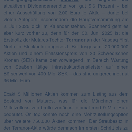
attraktiven Dividendenrendite von gut 5,6 Prozent – bei
einer Ausschüttung von 2,00 Euro je Aktie – dürfte bei
vielen Anlegern insbesondere die Hauptversammlung am
2. Juli 2025 dick im Kalender stehen. Spannend geht es
aber kurz vorher zu, denn für den 30. Juni 2025 ist die
Erstnotiz der Mutares-Tochter
Terranor
an der Nasdaq First
North in Stockholm angesetzt. Bei insgesamt 20.000.000
Aktien und einem Emissionspreis von 20 Schwedischen
Kronen (SEK) käme der vorwiegend im Bereich Wartung
von Straßen tätige Infrastrukturdienstleister auf einen
Börsenwert von 400 Mio. SEK – das sind umgerechnet gut
36 Mio. Euro.
Exakt 5 Millionen Aktien kommen zum Listing aus dem
Bestand von Mutares, was für die Münchner einen
Mittelzufluss von brutto zunächst einmal rund 9 Mio. Euro
bedeutet. On top könnte noch eine Mehrzuteilungsoption
über weitere 750.000 Aktien kommen. Der Streubesitz in
der Terranor-Aktie würde demnach im ersten Schritt bis zu