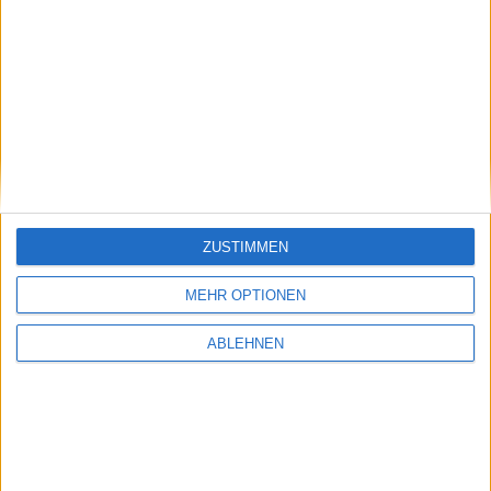
ad pepper media: Wichtiger
Serviceware: Deutlich
Punkt
aufgeholt
17.07.2026
ZUSTIMMEN
Pentixapharm Holding: Einfach
und skalierbar
MEHR OPTIONEN
ABLEHNEN
#BGFL-CHARTSHOW: SPEZIALWERTE
Ausgewählte Nebenwerte aus unserem Coverage-Universum mit
auffälligem Chartmuster oder interessanten fundamentalen
Nachrichten.