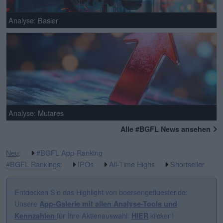
Analyse: Basler
Analyse: Mutares
Alle #BGFL News ansehen
Neu
:
#BGFL App-Ranking
#BGFL Rankings
:
IPOs
All-Time Highs
Shortseller
Entdecken Sie das Highlight von boersengefluester.de:
Unsere
App-Galerie mit allen Analyse-Tools und
für Ihre Aktienauswahl:
klicken!
Kennzahlen
HIER