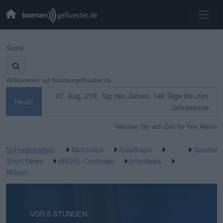
Suche
Willkommen auf boersengefluester.de
07. Aug,
219. Tag des Jahres, 146 Tage bis zum
Heute
Jahresende
Nehmen Sie sich Zeit für Ihre Aktien
Schnelleinstieg
:
Microcaps
Smallcaps
Spezial
Short News
#BGFL Coverage
Interviews
Wissen
VOR 4 STUNDEN
VOR 8 STUNDEN
VOR 1 TAG
VOR 1 TAG
VOR 2 TAGEN
VOR 3 TAGEN
VOR 4 TAGEN
VOR 4 TAGEN
VOR 1 WOCHE
VOR 1 WOCHE
VOR 2 WOCHEN
VOR 2 WOCHEN
VOR 2 WOCHEN
VOR 2 WOCHEN
VOR 3 WOCHEN