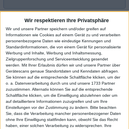
Wir respektieren Ihre Privatsphäre
Wir und unsere Partner speichern und/oder greifen auf
Informationen wie Cookies auf einem Gerät zu und verarbeiten
personenbezogene Daten wie eindeutige Kennungen und
Standardinformationen, die von einem Gerät für personalisierte
Werbung und Inhalte, Werbung und Inhaltsmessung,
Zielgruppenforschung und Serviceentwicklung gesendet
werden.
Mit Ihrer Erlaubnis dürfen wir und unsere Partner über
CHART-CHECK: MARKET MOVERS
Gerätescans genaue Standortdaten und Kenndaten abfragen.
Sie können auf die entsprechende Schaltfläche klicken, um der
o. a. Datenverarbeitung durch uns und unsere 1733 Partner
zuzustimmen. Alternativ können Sie auf die entsprechende
Deutlicher Schub nach oben
Höhere Prognose wirkt
Schaltfläche klicken, um die Einwilligung abzulehnen oder um
auf detailliertere Informationen zuzugreifen und um Ihre
Einstellungen vor der Zustimmung zu ändern.
Bitte beachten
Sie, dass die Verarbeitung mancher personenbezogener Daten
ohne Ihre Einwilligung stattfinden kann, obwohl Sie das Recht
haben, einer solchen Verarbeitung zu widersprechen. Ihre