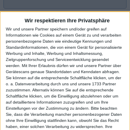
Wir respektieren Ihre Privatsphäre
Wir und unsere Partner speichern und/oder greifen auf
Informationen wie Cookies auf einem Gerät zu und verarbeiten
personenbezogene Daten wie eindeutige Kennungen und
Standardinformationen, die von einem Gerät für personalisierte
Werbung und Inhalte, Werbung und Inhaltsmessung,
Zielgruppenforschung und Serviceentwicklung gesendet
werden.
Mit Ihrer Erlaubnis dürfen wir und unsere Partner über
CHART-CHECK: MARKET MOVERS
Gerätescans genaue Standortdaten und Kenndaten abfragen.
Sie können auf die entsprechende Schaltfläche klicken, um der
o. a. Datenverarbeitung durch uns und unsere 1733 Partner
zuzustimmen. Alternativ können Sie auf die entsprechende
4 Euro haben gehalten
Höhere Prognose wirkt
Schaltfläche klicken, um die Einwilligung abzulehnen oder um
auf detailliertere Informationen zuzugreifen und um Ihre
Einstellungen vor der Zustimmung zu ändern.
Bitte beachten
Sie, dass die Verarbeitung mancher personenbezogener Daten
ohne Ihre Einwilligung stattfinden kann, obwohl Sie das Recht
haben, einer solchen Verarbeitung zu widersprechen. Ihre