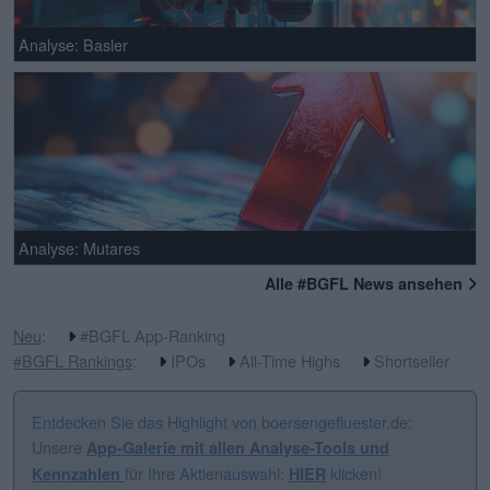
Analyse: Basler
Analyse: Mutares
Alle #BGFL News ansehen
Neu
:
#BGFL App-Ranking
#BGFL Rankings
:
IPOs
All-Time Highs
Shortseller
Entdecken Sie das Highlight von boersengefluester.de:
Unsere
App-Galerie mit allen Analyse-Tools und
für Ihre Aktienauswahl:
klicken!
Kennzahlen
HIER