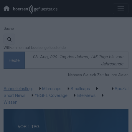
Suche
Willkommen auf boersengefluester.de
08. Aug,
220. Tag des Jahres, 145 Tage bis zum
Heute
Jahresende
Nehmen Sie sich Zeit für Ihre Aktien
Schnelleinstieg
:
Microcaps
Smallcaps
Spezial
Short News
#BGFL Coverage
Interviews
Wissen
VOR 1 TAG
VOR 1 TAG
VOR 1 TAG
VOR 2 TAGEN
VOR 3 TAGEN
VOR 4 TAGEN
VOR 5 TAGEN
VOR 5 TAGEN
VOR 1 WOCHE
VOR 1 WOCHE
VOR 2 WOCHEN
VOR 2 WOCHEN
VOR 2 WOCHEN
VOR 2 WOCHEN
VOR 3 WOCHEN