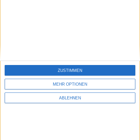
ad pepper media: Wichtiger
Serviceware: Deutlich
Punkt
aufgeholt
17.07.2026
ZUSTIMMEN
Pentixapharm Holding: Einfach
und skalierbar
MEHR OPTIONEN
ABLEHNEN
#BGFL-CHARTSHOW: SPEZIALWERTE
Ausgewählte Nebenwerte aus unserem Coverage-Universum mit
auffälligem Chartmuster oder interessanten fundamentalen
Nachrichten.