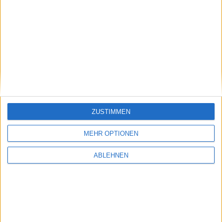
Serviceware: Deutlich
Pentixapharm Holding: Einfach
aufgeholt
und skalierbar
14.07.2026
ZUSTIMMEN
Bastei Lübbe: Ausblick macht
MEHR OPTIONEN
Mut
ABLEHNEN
#BGFL-CHARTSHOW: SPEZIALWERTE
Ausgewählte Nebenwerte aus unserem Coverage-Universum mit
auffälligem Chartmuster oder interessanten fundamentalen