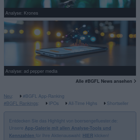
Analyse: Krones
Analyse: ad pepper media
Alle #BGFL News ansehen
Neu
:
#BGFL App-Ranking
#BGFL Rankings
:
IPOs
All-Time Highs
Shortseller
Entdecken Sie das Highlight von boersengefluester.de:
Unsere
App-Galerie mit allen Analyse-Tools und
für Ihre Aktienauswahl:
klicken!
Kennzahlen
HIER