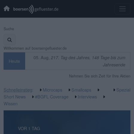
Suche
Willkommen auf boersengefluester.de
05. Aug,
217. Tag des Jahres, 148 Tage bis zum
Heute
Jahresende
Nehmen Sie sich Zeit für Ihre Aktien
Schnelleinstieg
:
Microcaps
Smallcaps
Spezial
Short News
#BGFL Coverage
Interviews
Wissen
VOR 14 STUNDEN
VOR 1 TAG
VOR 2 TAGEN
VOR 2 TAGEN
VOR 1 WOCHE
VOR 1 WOCHE
VOR 1 WOCHE
VOR 1 WOCHE
VOR 2 WOCHEN
VOR 2 WOCHEN
VOR 2 WOCHEN
VOR 2 WOCHEN
VOR 2 WOCHEN
VOR 2 WOCHEN
VOR 3 WOCHEN