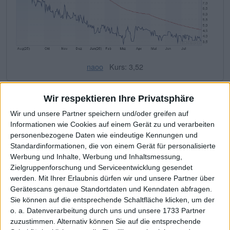
naoo
Kurs: 3,52
Wir respektieren Ihre Privatsphäre
Tatsächlich stammen noch mehr als 95 Prozent der 2025er-
Wir und unsere Partner speichern und/oder greifen auf
Umsatzerlöse von 6,05 Mio. Euro Schweizer Franken (CHF)
Informationen wie Cookies auf einem Gerät zu und verarbeiten
– umgerechnet etwa 6,51 Mio. Euro – aus der Tochter
personenbezogene Daten wie eindeutige Kennungen und
Kingfluencer. Das operative Betriebsergebnis von minus
Standardinformationen, die von einem Gerät für personalisierte
3,62 Mio. CHF spiegelt derweil die technische
Werbung und Inhalte, Werbung und Inhaltsmessung,
Weiterentwicklung der Plattform sowie den Ausbau der AI-
Zielgruppenforschung und Serviceentwicklung gesendet
Infrastruktur wider. Im Detail drücken insbesondere die
werden.
Mit Ihrer Erlaubnis dürfen wir und unsere Partner über
Aufwendungen für Personal, Kampagnen sowie Marketing
Gerätescans genaue Standortdaten und Kenndaten abfragen.
auf den Ertrag. Dass unter dem Strich dennoch ein positives
Sie können auf die entsprechende Schaltfläche klicken, um der
o. a. Datenverarbeitung durch uns und unsere 1733 Partner
Ergebnis nach Steuern von 334.000 CHF steht, hängt indes
zuzustimmen. Alternativ können Sie auf die entsprechende
am buchhalterischen Gewinn (Bargain Purchase) von 5,61