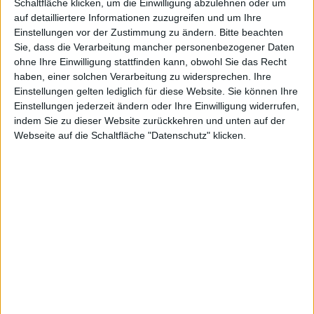
Schaltfläche klicken, um die Einwilligung abzulehnen oder um
Mio. CHF aus der bilanziellen Einbeziehung der
auf detailliertere Informationen zuzugreifen und um Ihre
Kingfluencer AG – sollte also nicht überbewertet werden.
Einstellungen vor der Zustimmung zu ändern.
Bitte beachten
„Operativ befinden wir uns weiterhin in einer Investitions-
Sie, dass die Verarbeitung mancher personenbezogener Daten
und Skalierungsphase“, sagt Finanzvorstand Kevin Dragon.
ohne Ihre Einwilligung stattfinden kann, obwohl Sie das Recht
So ist auch der Cashflow aus der gewöhnlichen
haben, einer solchen Verarbeitung zu widersprechen. Ihre
Geschäftstätigkeit mit minus 1,15 Mio. CHF im negativen
Einstellungen gelten lediglich für diese Website. Sie können Ihre
Bereich. Der Free Cashflow für 2025 liegt bei minus 1,74
Einstellungen jederzeit ändern oder Ihre Einwilligung widerrufen,
Mio. Euro.
indem Sie zu dieser Website zurückkehren und unten auf der
Webseite auf die Schaltfläche "Datenschutz" klicken.
Deutlich gegenüber dem Vorjahr verändert haben sich
derweil die Bilanzrelationen: Das durch die Umwandlung
von Darlehen deutlich verbesserte Eigenkapital von 7,74
Mio. CHF macht knapp 54 Prozent der auf 14,34 Mio. CHF
gestiegenen Bilanzsumme aus. Umgerechnet beträgt der
Buchwert je Aktie rund 1,50 Euro – bei einem Kurs von 4,10
Euro. Der Börsenwert von naoo erreicht derweil knapp 23
Mio. Euro. Um diese Kapitalisierung zu rechtfertigen, muss
das Unternehmen einen sinnvollen Spagat zwischen
Wachstum und Rentabilität hinbekommen. Und so betont