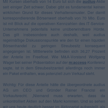
Mit Kursen oberhalb von 14 Euro tut sich die
audius
-Aktie
seit einiger Zeit schwer. Dabei gibt es fundamental keinen
wirklichen Grund für dieses Verhaltensmuster. Der damit
korrespondierende Börsenwert oberhalb von 70 Mio. Euro
ist mit Blick auf die operativen Kennzahlen des IT-Service-
Unternehmens jedenfalls keine unüberwindbare Hürde.
Das gilt insbesondere auch deshalb, weil audius
regelmäßige Diskussionspunkte wie den für einen liquiden
Börsenhandel zu geringen Streubesitz konsequent
angegangen ist. Mittlerweile befinden sich 36,27 Prozent
der Anteile im Freefloat. Wie M&A-Vorstand Wolfgang
Wager bei seiner Präsentation auf der
m:access
-Konferenz
sagte, ist in dem Streubesitzanteil allerdings noch immer
ein Paket enthalten, was potenziell zum Verkauf steht.
Wichtig: Für diese Anteile hätte die übergeordnete audius
AG um CEO und Gründer Rainer Francisi ein
Vorkaufsrecht. „Niemand muss erwarten, dass da
unkontrolliert Aktien auf den Markt kommen. Und so sehen
wir uns heute deutlich besser im Aktionariat aufgestellt, als