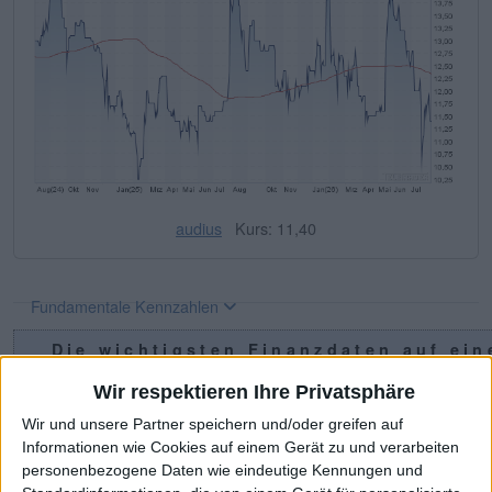
audius
Kurs: 11,40
Fundamentale Kennzahlen
Die wichtigsten Finanzdaten auf ein
Blick
Wir respektieren Ihre Privatsphäre
2020
2021
2022
2023
2024
2025
Wir und unsere Partner speichern und/oder greifen auf
Informationen wie Cookies auf einem Gerät zu und verarbeiten
1
Umsatzerlöse
34,64
58,27
73,35
78,24
83,88
108,05
personenbezogene Daten wie eindeutige Kennungen und
1,2
EBITDA
2,90
6,69
7,89
7,58
7,13
8,84