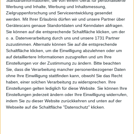
Standardinformationen, die von einem Gerät für personalisierte
Werbung und Inhalte, Werbung und Inhaltsmessung,
3
EBITDA-Marge %
8,37
11,48
10,76
9,69
8,50
8,18
Zielgruppenforschung und Serviceentwicklung gesendet
1,4
EBIT
2,46
5,20
6,17
5,74
5,03
6,22
werden.
Mit Ihrer Erlaubnis dürfen wir und unsere Partner über
Gerätescans genaue Standortdaten und Kenndaten abfragen.
5
EBIT-Marge %
7,10
8,92
8,41
7,34
6,00
5,76
Sie können auf die entsprechende Schaltfläche klicken, um der
o. a. Datenverarbeitung durch uns und unsere 1731 Partner
1
Jahresüberschuss
1,87
3,42
3,77
3,54
2,77
3,57
zuzustimmen. Alternativ können Sie auf die entsprechende
6
Netto-Marge %
5,40
5,87
5,14
4,53
3,30
3,30
Schaltfläche klicken, um die Einwilligung abzulehnen oder um
auf detailliertere Informationen zuzugreifen und um Ihre
1,7
Cashflow
2,84
4,62
2,46
2,90
5,57
7,12
Einstellungen vor der Zustimmung zu ändern.
Bitte beachten
Sie, dass die Verarbeitung mancher personenbezogener Daten
8
Ergebnis je Aktie
0,34
0,61
0,70
0,70
0,42
0,48
ohne Ihre Einwilligung stattfinden kann, obwohl Sie das Recht
8
Dividende je Aktie
0,17
0,30
0,35
0,35
0,20
0,24
haben, einer solchen Verarbeitung zu widersprechen. Ihre
Einstellungen gelten lediglich für diese Website. Sie können Ihre
Quelle
: boersengefluester.de und Firmenangaben; Zahlen
Einstellungen jederzeit ändern oder Ihre Einwilligung widerrufen,
für 2026 geschätzt
indem Sie zu dieser Website zurückkehren und unten auf der
Webseite auf die Schaltfläche "Datenschutz" klicken.
Operativ zeigt die Entwicklung seit einigen Quartalen