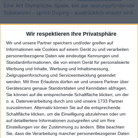
Eine Art Olympische Spiele, bei der leistungsfördernde
Substanzen – sprich Doping – ausdrücklich erlaubt sind.
Eröffnet wird das Event am 24. Mai 2026 in Las Vegas,
inklusive eines Auftritts der bekannten US-Band „The
Wir respektieren Ihre Privatsphäre
Killers“. Normalerweise würden wir sagen, dass es sich
Wir und unsere Partner speichern und/oder greifen auf
bei dem Spektakel um eine Schnapsidee ohne
Informationen wie Cookies auf einem Gerät zu und verarbeiten
großartige Perspektive handelt – zumindest aus
personenbezogene Daten wie eindeutige Kennungen und
deutscher Sicht. Hinter Enhanced stehen jedoch
Standardinformationen, die von einem Gerät für personalisierte
namhafte Investoren wie etwa Christian Angermayer.
Werbung und Inhalte, Werbung und Inhaltsmessung,
Zielgruppenforschung und Serviceentwicklung gesendet
Das macht das Konzept per se noch nicht erfolgreicher,
werden.
Mit Ihrer Erlaubnis dürfen wir und unsere Partner über
garantiert jedoch zumindest die nötige
Gerätescans genaue Standortdaten und Kenndaten abfragen.
Aufmerksamkeit. Zudem hat Enhanced mittlerweile
Sie können auf die entsprechende Schaltfläche klicken, um der
sogar eine Kapitalmarktkomponente: Am Freitag, 8. Mai
o. a. Datenverarbeitung durch uns und unsere 1733 Partner
2026, hat die dahinterstehende
Enhanced Group
zuzustimmen. Alternativ können Sie auf die entsprechende
nämlich ihr Listingdebüt an der New York Stock
Schaltfläche klicken, um die Einwilligung abzulehnen oder um
Exchange (NYSE) gefeiert. Zum Start kommt das
auf detailliertere Informationen zuzugreifen und um Ihre
Unternehmen dabei gleich auf einen Börsenwert von
Einstellungen vor der Zustimmung zu ändern.
Bitte beachten
umgerechnet rund 1 Mrd. Euro (bezogen auf die A-
Sie, dass die Verarbeitung mancher personenbezogener Daten