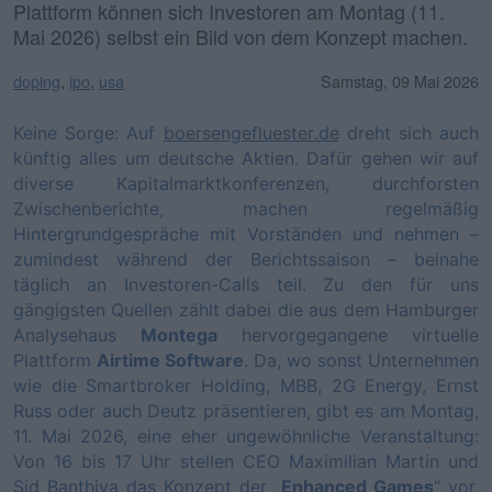
Plattform können sich Investoren am Montag (11.
Mai 2026) selbst ein Bild von dem Konzept machen.
doping
,
ipo
,
usa
Samstag, 09 Mai 2026
Keine Sorge: Auf
boersengefluester.de
dreht sich auch
künftig alles um deutsche Aktien. Dafür gehen wir auf
diverse Kapitalmarktkonferenzen, durchforsten
Zwischenberichte, machen regelmäßig
Hintergrundgespräche mit Vorständen und nehmen –
zumindest während der Berichtssaison – beinahe
täglich an Investoren-Calls teil. Zu den für uns
gängigsten Quellen zählt dabei die aus dem Hamburger
Analysehaus
Montega
hervorgegangene virtuelle
Plattform
Airtime Software
. Da, wo sonst Unternehmen
wie die Smartbroker Holding, MBB, 2G Energy, Ernst
Russ oder auch Deutz präsentieren, gibt es am Montag,
11. Mai 2026, eine eher ungewöhnliche Veranstaltung:
Von 16 bis 17 Uhr stellen CEO Maximilian Martin und
Sid Banthiya das Konzept der „
Enhanced Games
“ vor.