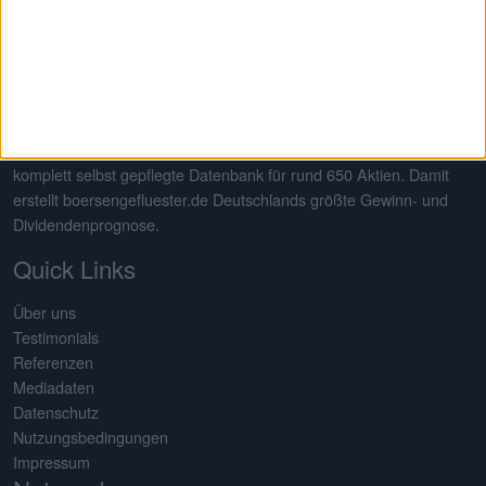
Auf dem 2013 von Gereon Kruse gegründeten Finanzportal
boersengefluester.de dreht sich alles um deutsche Aktien – mit
Schwerpunkt auf Nebenwerte. Neben klassischen redaktionellen
Beiträgen sticht die Seite insbesondere durch eine Vielzahl an
selbst entwickelten Analysetools hervor. Basis dafür ist eine
komplett selbst gepflegte Datenbank für rund 650 Aktien. Damit
erstellt boersengefluester.de Deutschlands größte Gewinn- und
Dividendenprognose.
Quick Links
Über uns
Testimonials
Referenzen
Mediadaten
Datenschutz
Nutzungsbedingungen
Impressum