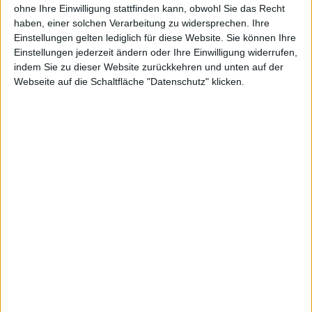
ohne Ihre Einwilligung stattfinden kann, obwohl Sie das Recht
Segment HomeToGo_PRO seine IFRS-Umsätze in Q1/26
haben, einer solchen Verarbeitung zu widersprechen. Ihre
im Vorjahresvergleich mehr als vervierfacht und steuert nun
Einstellungen gelten lediglich für diese Website. Sie können Ihre
zwei Drittel zu unseren Gruppenumsätzen bei. Auf einer
Einstellungen jederzeit ändern oder Ihre Einwilligung widerrufen,
echten Like-for-Like-Basis konnten wir das bereinigte
indem Sie zu dieser Website zurückkehren und unten auf der
EBITDA im PRO-Segment im ersten Quartal bereits um 40
Webseite auf die Schaltfläche "Datenschutz" klicken.
Prozent steigern. Das zeigt sehr deutlich, dass Interhome
genau die strategische Dynamik entfaltet, die wir uns
versprochen haben, und liefert uns das solide Fundament,
um unsere ambitionierten Gesamtjahresziele für 2026 zu
erreichen.
Kursentwicklung 2 Jahre