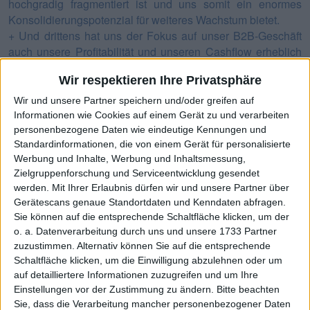
hochgradig fragmentiert ist und uns somit ein enormes
Konsolidierungspotenzial für weiteres Wachstum bietet.
+ Und drittens hat uns der Fokus auf unser B2B-Geschäft
auch unsere Profitabilität und unseren Cashflow erheblich
positiv beeinflusst. Wir haben im vergangenen Jahr auf Pro-
Wir respektieren Ihre Privatsphäre
forma-Basis ein adjustiertes EBITDA i.H.v. 42 Millionen
Euro erreicht und peilen für dieses Jahr eine Steigerung auf
Wir und unsere Partner speichern und/oder greifen auf
45 bis 47 Millionen Euro an. Beim operativen Cashflow
Informationen wie Cookies auf einem Gerät zu und verarbeiten
waren wir bereits im saisonal bedingt schwächeren ersten
personenbezogene Daten wie eindeutige Kennungen und
Standardinformationen, die von einem Gerät für personalisierte
Quartal deutlich positiv und dieser Trend wird sich in den
Werbung und Inhalte, Werbung und Inhaltsmessung,
saisonal starken nächsten beiden Quartalen noch fortsetzen
Zielgruppenforschung und Serviceentwicklung gesendet
und verstärken.
werden.
Mit Ihrer Erlaubnis dürfen wir und unsere Partner über
Gerätescans genaue Standortdaten und Kenndaten abfragen.
Haben sich Ihre Erwartungen an den Zukauf Interhome
Sie können auf die entsprechende Schaltfläche klicken, um der
bisher erfüllt?
o. a. Datenverarbeitung durch uns und unsere 1733 Partner
zuzustimmen. Alternativ können Sie auf die entsprechende
Sebastian Bielski
: Unsere hohen Erwartungen haben sich
Schaltfläche klicken, um die Einwilligung abzulehnen oder um
bisher voll erfüllt und die enorme Wertschöpfung dieser
auf detailliertere Informationen zuzugreifen und um Ihre
transformativen Akquisition ist bereits deutlicher sichtbar:
Einstellungen vor der Zustimmung zu ändern.
Bitte beachten
Mit der Vollkonsolidierung von Interhome hat unser B2B-
Sie, dass die Verarbeitung mancher personenbezogener Daten