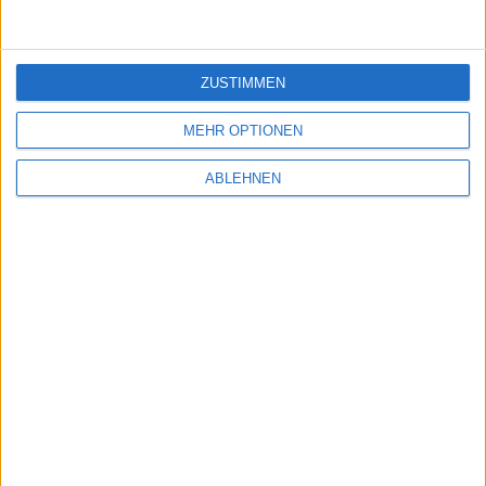
ZUSTIMMEN
MEHR OPTIONEN
ABLEHNEN
NCTE
Kurs: 0,69
Chartshow ansehen
Chartsignale ansehen