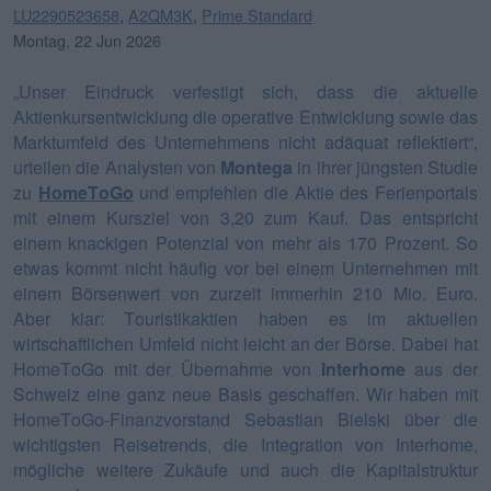
LU2290523658
,
A2QM3K
,
Prime Standard
Montag, 22 Jun 2026
„Unser Eindruck verfestigt sich, dass die aktuelle
Aktienkursentwicklung die operative Entwicklung sowie das
Marktumfeld des Unternehmens nicht adäquat reflektiert“,
urteilen die Analysten von
Montega
in ihrer jüngsten Studie
zu
HomeToGo
und empfehlen die Aktie des Ferienportals
mit einem Kursziel von 3,20 zum Kauf. Das entspricht
einem knackigen Potenzial von mehr als 170 Prozent. So
etwas kommt nicht häufig vor bei einem Unternehmen mit
einem Börsenwert von zurzeit immerhin 210 Mio. Euro.
Aber klar: Touristikaktien haben es im aktuellen
wirtschaftlichen Umfeld nicht leicht an der Börse. Dabei hat
HomeToGo mit der Übernahme von
Interhome
aus der
Schweiz eine ganz neue Basis geschaffen. Wir haben mit
HomeToGo-Finanzvorstand Sebastian Bielski über die
wichtigsten Reisetrends, die Integration von Interhome,
mögliche weitere Zukäufe und auch die Kapitalstruktur