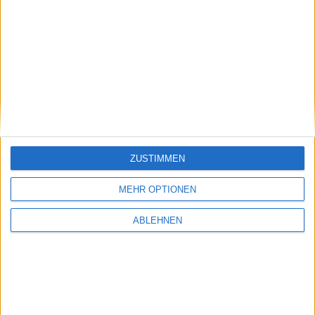
Serviceware: Deutlich
Pentixapharm Holding: Einfach
aufgeholt
und skalierbar
14.07.2026
ZUSTIMMEN
Bastei Lübbe: Ausblick macht
MEHR OPTIONEN
Mut
ABLEHNEN
#BGFL-CHARTSHOW: SPEZIALWERTE
Ausgewählte Nebenwerte aus unserem Coverage-Universum mit
auffälligem Chartmuster oder interessanten fundamentalen