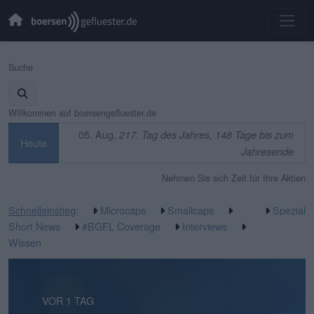
Suche
Willkommen auf boersengefluester.de
05. Aug,
217. Tag des Jahres, 148 Tage bis zum
Heute
Jahresende
Nehmen Sie sich Zeit für Ihre Aktien
Schnelleinstieg
:
Microcaps
Smallcaps
Spezial
Short News
#BGFL Coverage
Interviews
Wissen
VOR 14 STUNDEN
VOR 1 TAG
VOR 2 TAGEN
VOR 2 TAGEN
VOR 1 WOCHE
VOR 1 WOCHE
VOR 1 WOCHE
VOR 1 WOCHE
VOR 2 WOCHEN
VOR 2 WOCHEN
VOR 2 WOCHEN
VOR 2 WOCHEN
VOR 2 WOCHEN
VOR 2 WOCHEN
VOR 3 WOCHEN