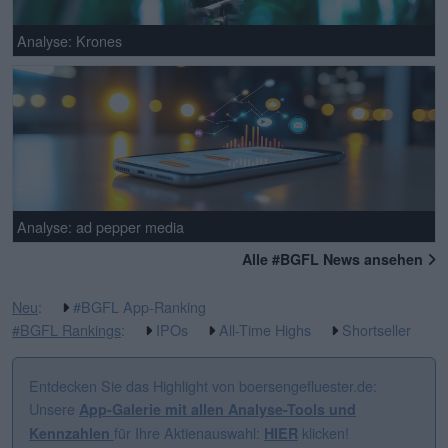
Analyse: Krones
Analyse: ad pepper media
Alle #BGFL News ansehen
Neu
:
#BGFL App-Ranking
#BGFL Rankings
:
IPOs
All-Time Highs
Shortseller
Entdecken Sie das Highlight von boersengefluester.de:
Unsere
App-Galerie mit allen Analyse-Tools und
für Ihre Aktienauswahl:
klicken!
Kennzahlen
HIER