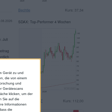
Bechtle
Kurs: 37,34
.08.2026
SDAX: Top-Performer 4 Wochen
 Juli
eitrag
ntlich
r aber
em Gerät zu und
terlesen
n, die von einem
forschung und
ber Gerätescans
äche klicken, um der
 Sie auf die
n und
Drägerwerk VZ
Kurs: 112,00
ere Informationen
. Das
dass die