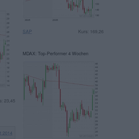
SAP
Kurs: 169,26
MDAX: Top-Performer 4 Wochen
s: 23,45
it 2014