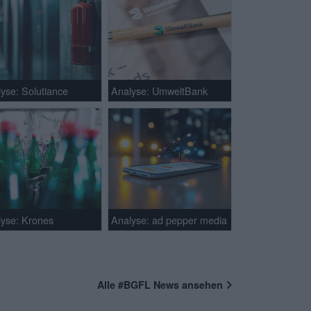
yse: Solutiance
Analyse: UmweltBank
lyse: Krones
Analyse: ad pepper media
Alle #BGFL News ansehen