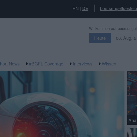
EN
|
boersengefluester.
DE
Willkommen auf boersengefl
06. Aug,
Heute
2
hort News
#BGFL Coverage
Interviews
Wissen
Anal