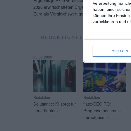
Ergebnis je Aktie verbesserte sich entsprechend von
Verarbeitung manche
2026 erwirtschafteten Ergebnis je Aktie von 1,19 E
haben, einer solchen
Euro als Vergleichswert gegenüber.
...
können Ihre Einstell
zurückkehren und unt
REDAKTIONELLE SOFT-COVE
MEHR OPTI
03.08.2026
23.07.2026
Redaktion
Redaktion
Solutiance: KI sorgt für
flatexDEGIRO:
neue Fantasie
Prognose nochmals
heraufgesetzt