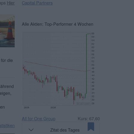
Capital Partners
caps
Hier
Alle Aktien: Top-Performer 4 Wochen
für die
Während
eigen,
ben
All for One Group
Kurs: 67,60
atistiken
Zitat des Tages