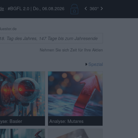
de
· #BGFL 2.0 | Do., 06.08.2026
360°
uester.de
18. Tag des Jahres, 147 Tage bis zum Jahresende
Nehmen Sie sich Zeit für Ihre Aktien
Spezial
yse: Basler
Analyse: Mutares