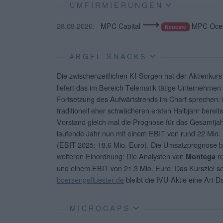
UMFIRMIERUNGEN
⟶
28.08.2026:
MPC Capital
MPC Ocea
Neueste
#BGFL SNACKS
Die zwischenzeitlichen KI-Sorgen hat der Aktienkur
liefert das im Bereich Telematik tätige Unternehme
Fortsetzung des Aufwärtstrends im Chart sprechen:
traditionell eher schwächeren ersten Halbjahr bereits
Vorstand gleich mal die Prognose für das Gesamtjahr
laufende Jahr nun mit einem EBIT von rund 22 Mio. 
(EBIT 2025: 18,6 Mio. Euro). Die Umsatzprognose bl
weiteren Einordnung: Die Analysten von
re
Montega
und einem EBIT von 21,3 Mio. Euro. Das Kursziel se
boersengefluester.de
bleibt die IVU-Aktie eine Art 
MICROCAPS