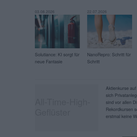
03.08.2026
22.07.2026
Solutiance: KI sorgt für
NanoRepro: Schritt für
neue Fantasie
Schritt
Aktienkurse auf
sich Privatanleg
All-Time-High-
sind vor allen D
Geflüster
Rekordkursen so
erstmal keine W