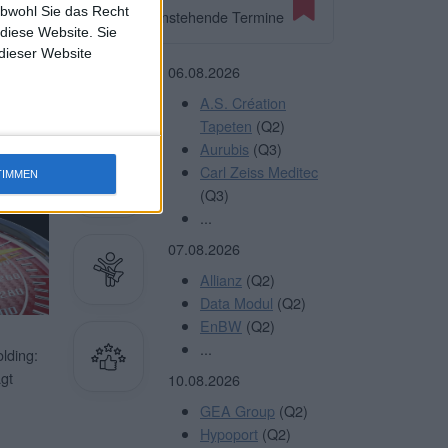
albjahr
obwohl Sie das Recht
Anstehende Termine
,74
 diese Website. Sie
 dieser Website
terlesen
06.08.2026
A.S. Création
Tapeten
(Q2)
Aurubis
(Q3)
Sie
HIER
Carl Zeiss Meditec
TIMMEN
(Q3)
...
07.08.2026
Allianz
(Q2)
Data Modul
(Q2)
EnBW
(Q2)
...
lding:
gt
10.08.2026
GEA Group
(Q2)
Hypoport
(Q2)