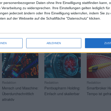
 0,45 auf 1,19 Euro. Ungewöhnlich: Mühlbauer selbst stellt dem zum H
r personenbezogener Daten ohne Ihre Einwilligung stattfinden kann, 
uro das für das Gesamtjahr 2025 ausgewiesene Ergebnis je Aktie von 1
 Verarbeitung zu widersprechen. Ihre Einstellungen gelten lediglich für
ungen jederzeit ändern oder Ihre Einwilligung widerrufen, indem Sie zu
Wei
en auf der Webseite auf die Schaltfläche "Datenschutz" klicken.
RAGE
Mehr Artikel über aktuelle Soft-Coverage-Kunden? Klicken 
ONEN
ABLEHNEN
ZUS
21.07.2026
17.07.2026
16.07.2026
Redaktion
Redaktion
Redaktion
Mensch und Maschine:
Pentixapharm Holding:
Smartbroker Ho
Überdurchschnittlich
Einfach und skalierbar
Tempo ist gefra
attraktiv