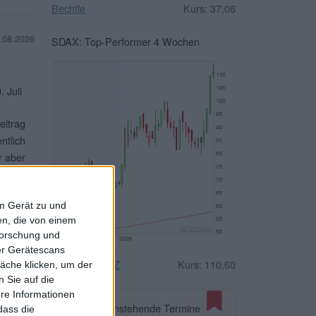
Bechtle
Kurs: 37,06
.08.2026
SDAX: Top-Performer 4 Wochen
 Juli
eitrag
ntlich
r aber
terlesen
em Gerät zu und
n, die von einem
forschung und
ber Gerätescans
n und
Drägerwerk VZ
Kurs: 110,60
äche klicken, um der
. Das
 Sie auf die
ere Informationen
albjahr
Anstehende Termine
dass die
,74