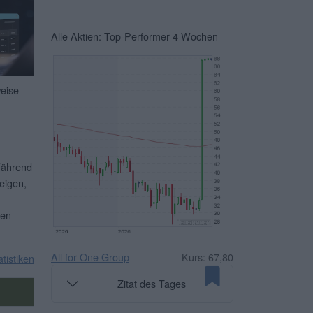
Alle Aktien: Top-Performer 4 Wochen
weise
Während
eigen,
ben
All for One Group
Kurs: 67,80
atistiken
Zitat des Tages