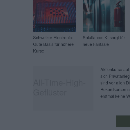
Schweizer Electronic:
Solutiance: KI sorgt für
Gute Basis für höhere
neue Fantasie
Kurse
Aktienkurse auf
sich Privatanleg
All-Time-High-
sind vor allen D
Geflüster
Rekordkursen so
erstmal keine W