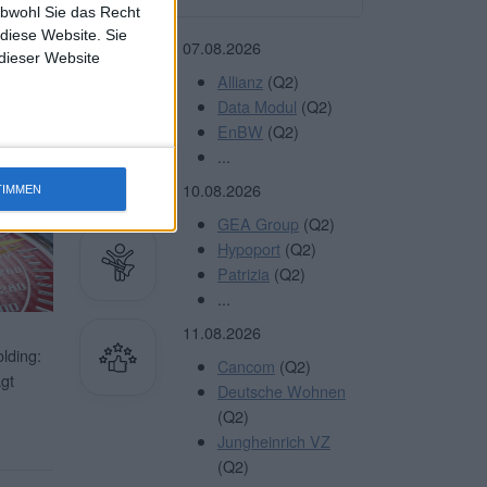
obwohl Sie das Recht
 diese Website. Sie
terlesen
07.08.2026
 dieser Website
Allianz
(Q2)
Data Modul
(Q2)
EnBW
(Q2)
Sie
HIER
...
10.08.2026
TIMMEN
GEA Group
(Q2)
Hypoport
(Q2)
Patrizia
(Q2)
...
11.08.2026
lding:
Cancom
(Q2)
gt
Deutsche Wohnen
(Q2)
Jungheinrich VZ
(Q2)