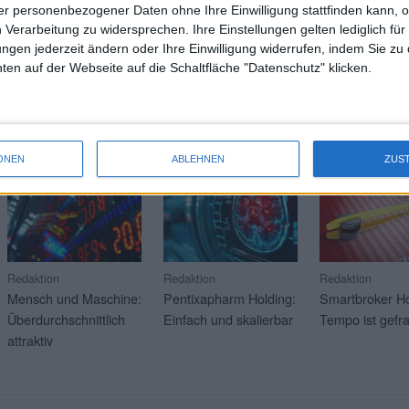
r personenbezogener Daten ohne Ihre Einwilligung stattfinden kann, 
 Verarbeitung zu widersprechen. Ihre Einstellungen gelten lediglich für
Wei
ungen jederzeit ändern oder Ihre Einwilligung widerrufen, indem Sie zu
en auf der Webseite auf die Schaltfläche "Datenschutz" klicken.
RAGE
Mehr Artikel über aktuelle Soft-Coverage-Kunden? Klicken 
21.07.2026
17.07.2026
16.07.2026
ONEN
ABLEHNEN
ZUS
Redaktion
Redaktion
Redaktion
Mensch und Maschine:
Pentixapharm Holding:
Smartbroker Ho
Überdurchschnittlich
Einfach und skalierbar
Tempo ist gefra
attraktiv