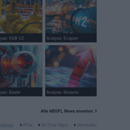
lyse: KSB VZ
Analyse: Enapter
yse: Basler
Analyse: Mutares
Alle #BGFL News ansehen
nkings
:
IPOs
All-Time Highs
Shortseller