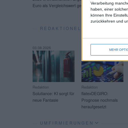
Verarbeitung manche
Euro als Vergleichswert gegenüber.
...
haben, einer solchen
können Ihre Einstell
zurückkehren und unt
REDAKTIONELLE SOFT-COVE
03.08.2026
23.07.2026
MEHR OPTI
Redaktion
Redaktion
Solutiance: KI sorgt für
flatexDEGIRO:
neue Fantasie
Prognose nochmals
heraufgesetzt
UMFIRMIERUNGEN