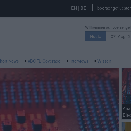
EN
|
boersengefluester
DE
Willkommen auf boersengefl
07. Aug,
Heute
2
hort News
#BGFL Coverage
Interviews
Wissen
Ana
Elec