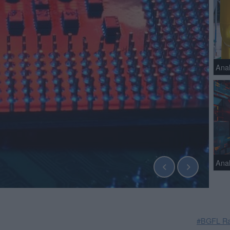
Ana
Anal
#BGFL Ra