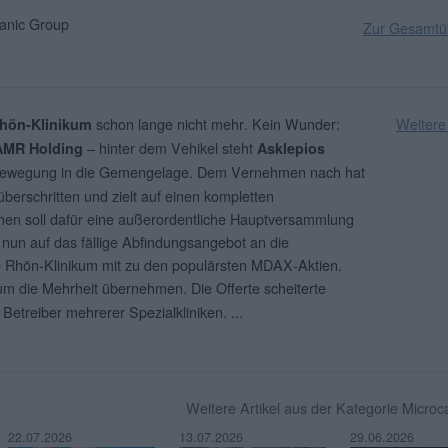
nic Group
Zur Gesamtüb
schon lange nicht mehr. Kein Wunder:
Weitere
hön-Klinikum
– hinter dem Vehikel steht
AMR Holding
Asklepios
 Bewegung in die Gemengelage. Dem Vernehmen nach hat
berschritten und zielt auf einen kompletten
en soll dafür eine außerordentliche Hauptversammlung
h nun auf das fällige Abfindungsangebot an die
te Rhön-Klinikum mit zu den populärsten MDAX-Aktien.
um die Mehrheit übernehmen. Die Offerte scheiterte
 Betreiber mehrerer Spezialkliniken.
...
Weitere Artikel aus der Kategorie Micro
22.07.2026
13.07.2026
29.06.2026