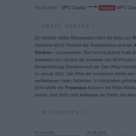
⟶
28.08.2026:
MPC Capital
MPC Ocea
Neueste
#BGFL SNACKS
Ein wirklich vitales Börsenleben führt die Aktie von
R
Immerhin 92,27 Prozent der Anteilscheine sind der
– zuzurechnen. Nun kommt jedoch finale
Kliniken
Asklepios nun nämlich die Schwelle von 95 Prozent ü
Börsenrückzug (Squeeze-out) ab. Den Weg freimach
im Januar 2027. Der Blick der Investoren richtet sic
verbliebenen freien Aktionäre. In Hochzeiten gehör
2014 wollte der
-Konzern bei Rhön-Klinik
Fresenius
jedoch. Seit 2020 zieht Asklepios die Fäden bei dem
MICROCAPS
07.08.2026
03.08.2026