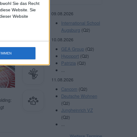
obwohl Sie das Recht
 diese Website. Sie
terlesen
09.08.2026
 dieser Website
International School
Augsburg
(Q2)
10.08.2026
Sie
HIER
GEA Group
(Q2)
TIMMEN
Hypoport
(Q2)
Patrizia
(Q2)
...
11.08.2026
Cancom
(Q2)
Deutsche Wohnen
lding:
(Q2)
gt
Jungheinrich VZ
(Q2)
...
Weitere Termine