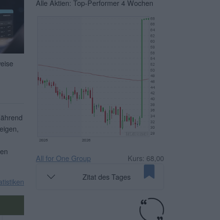
Alle Aktien: Top-Performer 4 Wochen
weise
Während
eigen,
ben
All for One Group
Kurs: 68,00
Zitat des Tages
atistiken