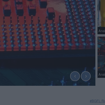
Ana
Anal
#BGFL Ra