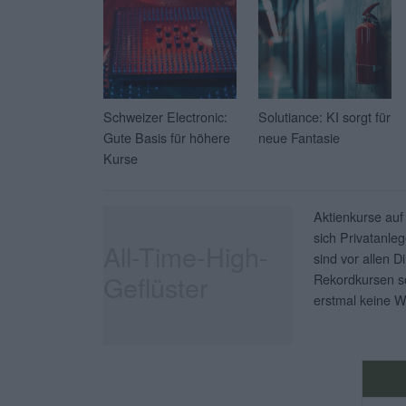
Schweizer Electronic:
Solutiance: KI sorgt für
Gute Basis für höhere
neue Fantasie
Kurse
Aktienkurse auf
sich Privatanleg
All-Time-High-
sind vor allen D
Geflüster
Rekordkursen so
erstmal keine W