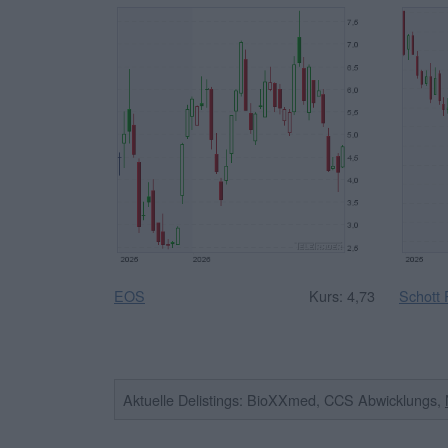
EOS
Kurs: 4,73
Schott
Aktuelle Delistings: BioXXmed, CCS Abwicklungs,