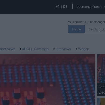
EN
|
boersengefluester.
DE
Willkommen auf boersengefl
09. Aug,
Heute
2
hort News
#BGFL Coverage
Interviews
Wissen
Ana
Elec