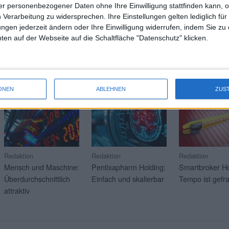
r personenbezogener Daten ohne Ihre Einwilligung stattfinden kann, 
 Verarbeitung zu widersprechen. Ihre Einstellungen gelten lediglich für
Wei
ungen jederzeit ändern oder Ihre Einwilligung widerrufen, indem Sie zu
en auf der Webseite auf die Schaltfläche "Datenschutz" klicken.
RAGE
Mehr Artikel über aktuelle Soft-Coverage-Kunden? Klicken 
21.07.2026
17.07.2026
16.07.2026
ONEN
ABLEHNEN
ZUS
Redaktion
Redaktion
Redaktion
Mensch und Maschine:
Pentixapharm Holding:
Smartbroker Ho
Überdurchschnittlich
Einfach und skalierbar
Tempo ist gefra
attraktiv