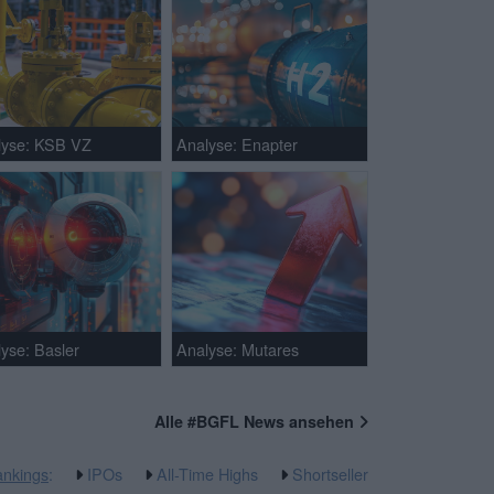
lyse: KSB VZ
Analyse: Enapter
yse: Basler
Analyse: Mutares
Alle #BGFL News ansehen
nkings
:
IPOs
All-Time Highs
Shortseller