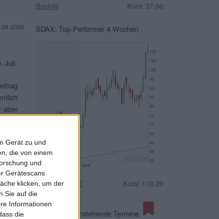
Bechtle
Kurs: 37,60
.08.2026
SDAX: Top-Performer 4 Wochen
 Juli
eitrag
ntlich
r aber
terlesen
em Gerät zu und
n, die von einem
forschung und
ber Gerätescans
n und
Drägerwerk VZ
Kurs: 110,20
äche klicken, um der
. Das
 Sie auf die
ere Informationen
albjahr
Anstehende Termine
dass die
,74