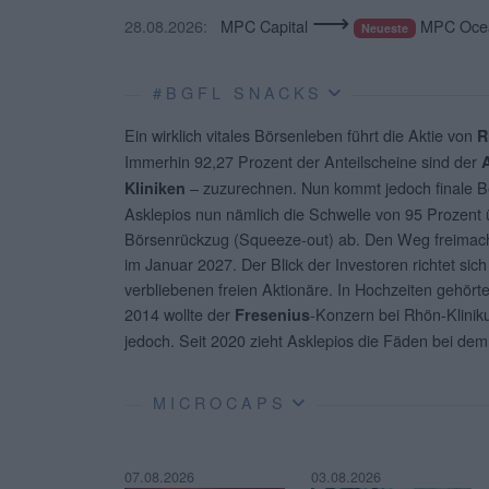
⟶
28.08.2026:
MPC Capital
MPC Ocea
Neueste
#BGFL SNACKS
Ein wirklich vitales Börsenleben führt die Aktie von
R
Immerhin 92,27 Prozent der Anteilscheine sind der
– zuzurechnen. Nun kommt jedoch finale
Kliniken
Asklepios nun nämlich die Schwelle von 95 Prozent ü
Börsenrückzug (Squeeze-out) ab. Den Weg freimach
im Januar 2027. Der Blick der Investoren richtet sic
verbliebenen freien Aktionäre. In Hochzeiten gehör
2014 wollte der
-Konzern bei Rhön-Klinik
Fresenius
jedoch. Seit 2020 zieht Asklepios die Fäden bei dem
MICROCAPS
07.08.2026
03.08.2026