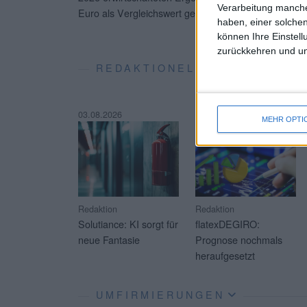
Verarbeitung manche
Euro als Vergleichswert gegenüber.
...
haben, einer solchen
können Ihre Einstell
zurückkehren und unt
REDAKTIONELLE SOFT-COVE
03.08.2026
23.07.2026
MEHR OPTI
Redaktion
Redaktion
Solutiance: KI sorgt für
flatexDEGIRO:
neue Fantasie
Prognose nochmals
heraufgesetzt
UMFIRMIERUNGEN