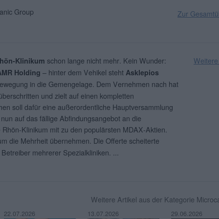
nic Group
Zur Gesamtüb
schon lange nicht mehr. Kein Wunder:
Weitere
hön-Klinikum
– hinter dem Vehikel steht
AMR Holding
Asklepios
 Bewegung in die Gemengelage. Dem Vernehmen nach hat
berschritten und zielt auf einen kompletten
en soll dafür eine außerordentliche Hauptversammlung
h nun auf das fällige Abfindungsangebot an die
te Rhön-Klinikum mit zu den populärsten MDAX-Aktien.
um die Mehrheit übernehmen. Die Offerte scheiterte
 Betreiber mehrerer Spezialkliniken.
...
Weitere Artikel aus der Kategorie Micro
22.07.2026
13.07.2026
29.06.2026