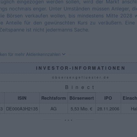
züglich eingezogen werden sollen, wird der Markt anschl
ings nochmals enger. Unter Umständen müssen Anleger, di
ie Börsen verkaufen wollen, bis mindestens Mitte 2028 
re Anteile für den gewünschten Kurs zu veräußern. Eine 
Zeitspanne ist nicht jedermanns Sache.
cken für mehr Aktienkennzahlen
INVESTOR-INFORMATIONEN
©boersengefluester.de
Binect
ISIN
Rechtsform
Börsenwert
IPO
Einsc
13
DE000A3H2135
AG
5,53 Mio. €
28.11.2006
Ha
* * *