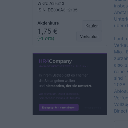
WKN: A3H213
insbes
ISIN: DE000A3H2135
Abstan
Unter
Aktienkurs
Kaufen
über d
1,75 €
Verkaufen
(+1.74%)
Laut d
Verka
Mio. 
zurzei
also z
reine
sind 1
2028 
Ablös
Verfü
Vollzu
Binect