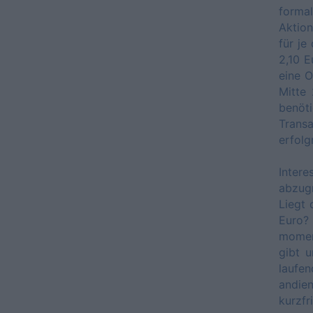
forma
Aktion
für je
2,10 E
eine O
Mitte
benöti
Trans
erfolg
Inte
abzug
Liegt 
Euro?
moment
gibt u
laufe
andie
kurzfr