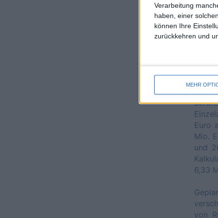
Verarbeitung manche
haben, einer solchen
können Ihre Einstell
zurückkehren und unt
Zusät
Kaufp
aufge
MEHR OPTI
Einna
Berat
Einzel
Euro a
Mio. E
und 2
Kalkul
6,33 M
Geplan
versc
von R