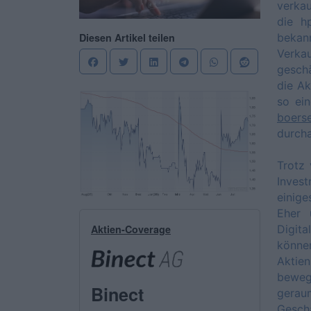
verkau
die 
bekan
Diesen Artikel teilen
Verka
geschä
die Ak
so ein
boerse
durcha
Trotz 
Invest
einige
Eher 
Digita
Aktien-Coverage
könne
Aktie
bewegt
Binect
gerau
Gesch