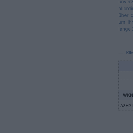
unver
allerd
über d
um ih
lange 
Kli
WKN
A3H2