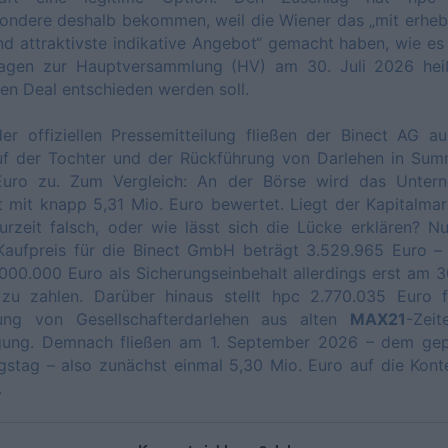
ondere deshalb bekommen, weil die Wiener das „mit erhe
d attraktivste indikative Angebot“ gemacht haben, wie es
lagen zur Hauptversammlung (HV) am 30. Juli 2026 hei
en Deal entschieden werden soll.
er offiziellen Pressemitteilung fließen der Binect AG 
uf der Tochter und der Rückführung von Darlehen in Sum
Euro zu. Zum Vergleich: An der Börse wird das Unter
t mit knapp 5,31 Mio. Euro bewertet. Liegt der Kapitalmar
urzeit falsch, oder wie lässt sich die Lücke erklären? N
 Kaufpreis für die Binect GmbH beträgt 3.529.965 Euro –
.000.000 Euro als Sicherungseinbehalt allerdings erst am 3
zu zahlen. Darüber hinaus stellt hpc 2.770.035 Euro f
ung von Gesellschafterdarlehen aus alten
MAX21
-Zeit
gung. Demnach fließen am 1. September 2026 – dem gep
gstag – also zunächst einmal 5,30 Mio. Euro auf die Kon
.