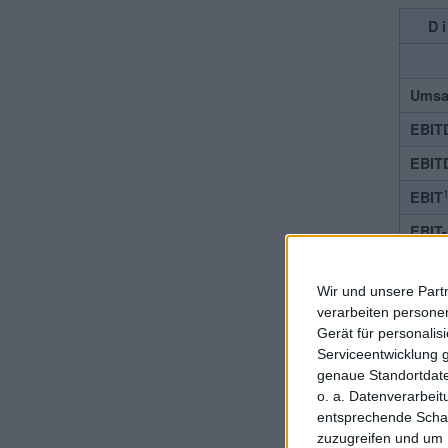
D
Umsa
EBIT
EBIT
1
EBIT
EBIT
Jahr
Wir und unsere Part
Nett
verarbeiten persone
Cash
Gerät für personali
Serviceentwicklung 
Ergeb
genaue Standortdate
o. a. Datenverarbei
Divid
entsprechende Schalt
zuzugreifen und um 