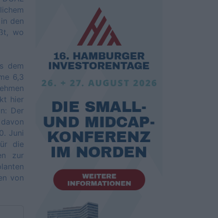
blichem
 in den
ßt, wo
aus dem
me 6,3
nehmen
kt hier
un: Der
 davon
0. Juni
ür die
en zur
lanten
ten von