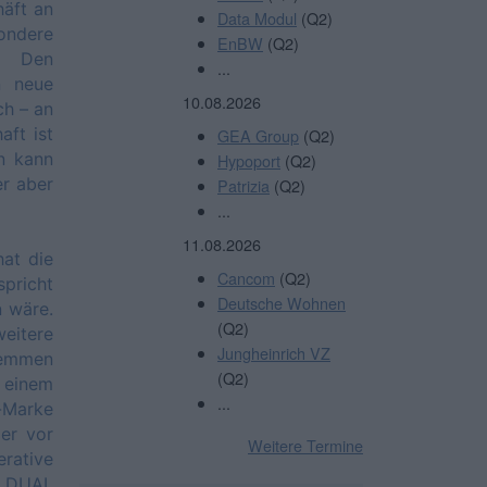
äft an
Data Modul
(Q2)
ondere
EnBW
(Q2)
. Den
...
n neue
10.08.2026
ch – an
aft ist
GEA Group
(Q2)
en kann
Hypoport
(Q2)
r aber
Patrizia
(Q2)
...
11.08.2026
hat die
Cancom
(Q2)
spricht
Deutsche Wohnen
n wäre.
(Q2)
eitere
Jungheinrich VZ
stemmen
(Q2)
 einem
...
-Marke
der vor
Weitere Termine
rative
c DUAL