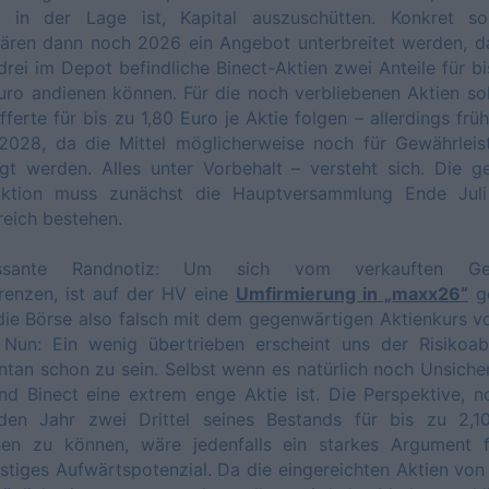
l in der Lage ist, Kapital auszuschütten. Konkret so
ären dann noch 2026 ein Angebot unterbreitet werden, d
 drei im Depot befindliche Binect-Aktien zwei Anteile für bi
uro andienen können. Für die noch verbliebenen Aktien so
fferte für bis zu 1,80 Euro je Aktie folgen – allerdings frü
 2028, da die Mittel möglicherweise noch für Gewährleis
gt werden. Alles unter Vorbehalt – versteht sich. Die 
aktion muss zunächst die Hauptversammlung Ende Jul
reich bestehen.
ressante Randnotiz: Um sich vom verkauften Ges
renzen, ist auf der HV eine
Umfirmierung in „maxx26“
ge
die Börse also falsch mit dem gegenwärtigen Aktienkurs v
 Nun: Ein wenig übertrieben erscheint uns der Risikoab
an schon zu sein. Selbst wenn es natürlich noch Unsiche
nd Binect eine extrem enge Aktie ist. Die Perspektive, 
nden Jahr zwei Drittel seines Bestands für bis zu 2,1
nen zu können, wäre jedenfalls ein starkes Argument f
istiges Aufwärtspotenzial. Da die eingereichten Aktien von