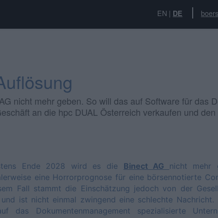
EN
|
boers
DE
g
 Auflösung
 AG nicht mehr geben. So will das auf Software für da
schäft an die hpc DUAL Österreich verkaufen und den 
stens Ende 2028 wird es die
Binect AG
nicht mehr 
lerweise eine Horrorprognose für eine börsennotierte Co
esem Fall stammt die Einschätzung jedoch von der Gesell
 und ist nicht einmal zwingend eine schlechte Nachricht.
uf das Dokumentenmanagement spezialisierte Unter