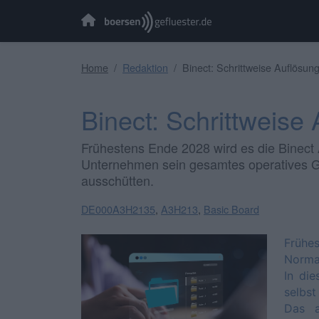
Home
Redaktion
Binect: Schrittweise Auflösun
Binect: Schrittweise
Frühestens Ende 2028 wird es die Binect
Unternehmen sein gesamtes operatives Ge
ausschütten.
DE000A3H2135
,
A3H213
,
Basic Board
Frühe
Norma
In di
selbst
Das a