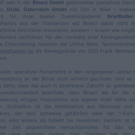
ft sein in der
Binect GmbH
gebündeltes operatives Gesch
hpc
DUAL Österreich GmbH
mit Sitz in Wien – insbes
nt für ihren dualen Zustellungsdienst
BriefButler
ufserlös aus der Transaktion will Binect dabei nicht i
ftliche Aktivitäten investieren, sondern – soweit wie mögli
tionäre rückführen. Für den Vorstand einer Aktiengesellsch
e Entscheidung natürlich die Ultima Ratio. Nachvollzieh
ngefluester.de
die Beweggründe von CEO Frank Wermeye
us.
vieler operativer Fortschritte in den vergangenen Jahren 
mentstory an der Börse nicht wirklich gezündet. Und es 
s dafür, dass das auch in absehbarer Zukunft so gebliebe
unwahrscheinlich jedenfalls, dass Binect die für die w
lisierung nötigen Finanzmittel aus eigener Kraft hätte 
n. Schließlich ist die Kombination aus Microcap und
nkurs, der sich zeitweise gefährlich nahe der 1-Euro
e, alles andere als beliebt bei Investoren. Insofern ist 
mer Zeit angestoßene Verkaufsprozess für das ope
äft eine legitime Option. Den Zuschlag hat hp