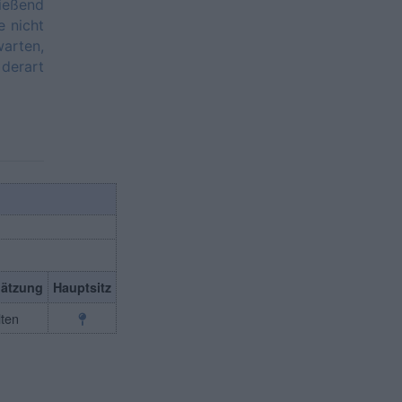
ießend
e nicht
warten,
derart
hätzung
Hauptsitz
lten