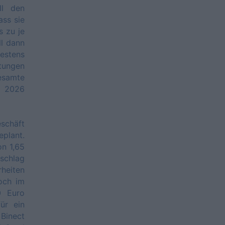
ll den
ass sie
s zu je
ll dann
hestens
tungen
gesamte
i 2026
chäft
plant.
on 1,65
schlag
rheiten
noch im
0 Euro
ür ein
 Binect