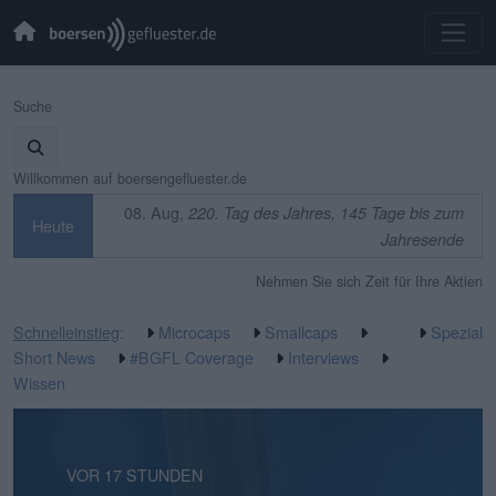
Suche
Willkommen auf boersengefluester.de
08. Aug,
220. Tag des Jahres, 145 Tage bis zum
Heute
Jahresende
Nehmen Sie sich Zeit für Ihre Aktien
Schnelleinstieg
:
Microcaps
Smallcaps
Spezial
Short News
#BGFL Coverage
Interviews
Wissen
VOR 13 STUNDEN
VOR 17 STUNDEN
VOR 1 TAG
VOR 1 TAG
VOR 2 TAGEN
VOR 4 TAGEN
VOR 4 TAGEN
VOR 4 TAGEN
VOR 1 WOCHE
VOR 1 WOCHE
VOR 2 WOCHEN
VOR 2 WOCHEN
VOR 2 WOCHEN
VOR 2 WOCHEN
VOR 3 WOCHEN