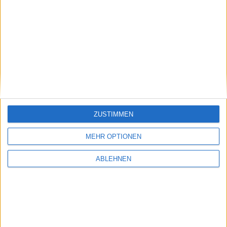
ad pepper media: Wichtiger
Serviceware: Deutlich
Punkt
aufgeholt
17.07.2026
ZUSTIMMEN
Pentixapharm Holding: Einfach
und skalierbar
MEHR OPTIONEN
ABLEHNEN
#BGFL-CHARTSHOW: SPEZIALWERTE
Ausgewählte Nebenwerte aus unserem Coverage-Universum mit
auffälligem Chartmuster oder interessanten fundamentalen
Nachrichten.