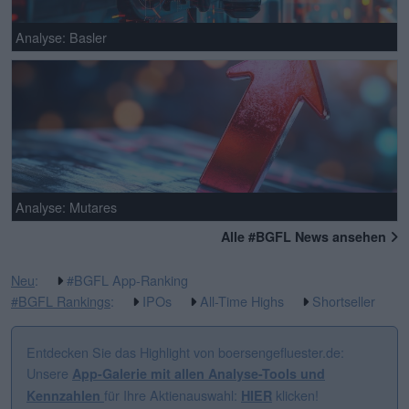
Analyse: Basler
Analyse: Mutares
Alle #BGFL News ansehen
Neu
:
#BGFL App-Ranking
#BGFL Rankings
:
IPOs
All-Time Highs
Shortseller
Entdecken Sie das Highlight von boersengefluester.de:
Unsere
App-Galerie mit allen Analyse-Tools und
für Ihre Aktienauswahl:
klicken!
Kennzahlen
HIER