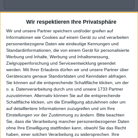
Wir respektieren Ihre Privatsphäre
Wir und unsere Partner speichern und/oder greifen auf
Informationen wie Cookies auf einem Gerät zu und verarbeiten
personenbezogene Daten wie eindeutige Kennungen und
Standardinformationen, die von einem Gerät für personalisierte
Werbung und Inhalte, Werbung und Inhaltsmessung,
Zielgruppenforschung und Serviceentwicklung gesendet
werden.
Mit Ihrer Erlaubnis dürfen wir und unsere Partner über
CHART-CHECK: MARKET MOVERS
Gerätescans genaue Standortdaten und Kenndaten abfragen.
Sie können auf die entsprechende Schaltfläche klicken, um der
o. a. Datenverarbeitung durch uns und unsere 1733 Partner
zuzustimmen. Alternativ können Sie auf die entsprechende
Deutlicher Schub nach oben
Höhere Prognose wirkt
Schaltfläche klicken, um die Einwilligung abzulehnen oder um
auf detailliertere Informationen zuzugreifen und um Ihre
Einstellungen vor der Zustimmung zu ändern.
Bitte beachten
Sie, dass die Verarbeitung mancher personenbezogener Daten
ohne Ihre Einwilligung stattfinden kann, obwohl Sie das Recht
haben, einer solchen Verarbeitung zu widersprechen. Ihre