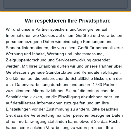
Wir respektieren Ihre Privatsphäre
Wir und unsere Partner speichern und/oder greifen auf
Informationen wie Cookies auf einem Gerät zu und verarbeiten
personenbezogene Daten wie eindeutige Kennungen und
Standardinformationen, die von einem Gerät für personalisierte
Werbung und Inhalte, Werbung und Inhaltsmessung,
Zielgruppenforschung und Serviceentwicklung gesendet
werden.
Mit Ihrer Erlaubnis dürfen wir und unsere Partner über
CHART-CHECK: MARKET MOVERS
Gerätescans genaue Standortdaten und Kenndaten abfragen.
Sie können auf die entsprechende Schaltfläche klicken, um der
o. a. Datenverarbeitung durch uns und unsere 1733 Partner
zuzustimmen. Alternativ können Sie auf die entsprechende
4 Euro haben gehalten
Höhere Prognose wirkt
Schaltfläche klicken, um die Einwilligung abzulehnen oder um
auf detailliertere Informationen zuzugreifen und um Ihre
Einstellungen vor der Zustimmung zu ändern.
Bitte beachten
Sie, dass die Verarbeitung mancher personenbezogener Daten
ohne Ihre Einwilligung stattfinden kann, obwohl Sie das Recht
haben, einer solchen Verarbeitung zu widersprechen. Ihre