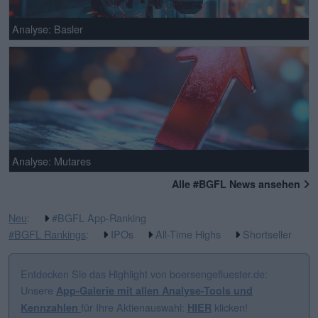
Analyse: Basler
Analyse: Mutares
Alle #BGFL News ansehen
Neu
:
#BGFL App-Ranking
#BGFL Rankings
:
IPOs
All-Time Highs
Shortseller
Entdecken Sie das Highlight von boersengefluester.de:
Unsere
App-Galerie mit allen Analyse-Tools und
für Ihre Aktienauswahl:
klicken!
Kennzahlen
HIER