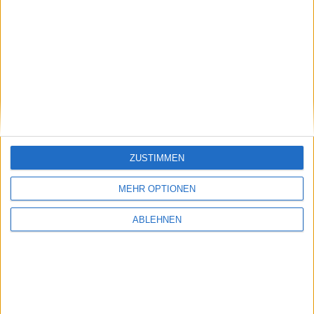
ad pepper media: Wichtiger
Serviceware: Deutlich
Punkt
aufgeholt
17.07.2026
ZUSTIMMEN
Pentixapharm Holding: Einfach
und skalierbar
MEHR OPTIONEN
ABLEHNEN
#BGFL-CHARTSHOW: SPEZIALWERTE
Ausgewählte Nebenwerte aus unserem Coverage-Universum mit
auffälligem Chartmuster oder interessanten fundamentalen
Nachrichten.