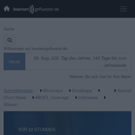
Suche
Willkommen auf boersengefluester.de
08. Aug,
220. Tag des Jahres, 145 Tage bis zum
Heute
Jahresende
Nehmen Sie sich Zeit für Ihre Aktien
Schnelleinstieg
:
Microcaps
Smallcaps
Spezial
Short News
#BGFL Coverage
Interviews
Wissen
VOR 18 STUNDEN
VOR 22 STUNDEN
VOR 1 TAG
VOR 1 TAG
VOR 3 TAGEN
VOR 4 TAGEN
VOR 4 TAGEN
VOR 4 TAGEN
VOR 1 WOCHE
VOR 1 WOCHE
VOR 2 WOCHEN
VOR 2 WOCHEN
VOR 2 WOCHEN
VOR 2 WOCHEN
VOR 3 WOCHEN