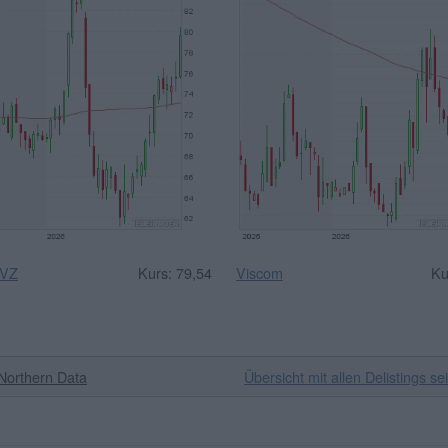
 VZ
Kurs: 79,54
Viscom
Ku
Northern Data
Übersicht mit allen Delistings se