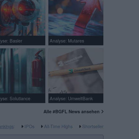
yse: Basler
Analyse: Mutares
yse: Solutiance
Analyse: UmweltBank
Alle #BGFL News ansehen
nkings
:
IPOs
All-Time Highs
Shortseller