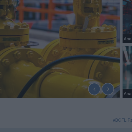
Anal
Anal
#BGFL Ra