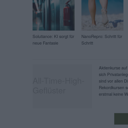
Solutiance: KI sorgt für
NanoRepro: Schritt für
neue Fantasie
Schritt
Aktienkurse auf
sich Privatanleg
All-Time-High-
sind vor allen D
Geflüster
Rekordkursen so
erstmal keine W