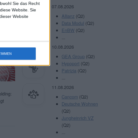
obwohl Sie das Recht
terlesen
07.08.2026
 diese Website. Sie
Allianz
(Q2)
 dieser Website
Data Modul
(Q2)
EnBW
(Q2)
Sie
HIER
...
10.08.2026
TIMMEN
GEA Group
(Q2)
Hypoport
(Q2)
Patrizia
(Q2)
...
11.08.2026
lding:
Cancom
(Q2)
gt
Deutsche Wohnen
(Q2)
Jungheinrich VZ
(Q2)
...