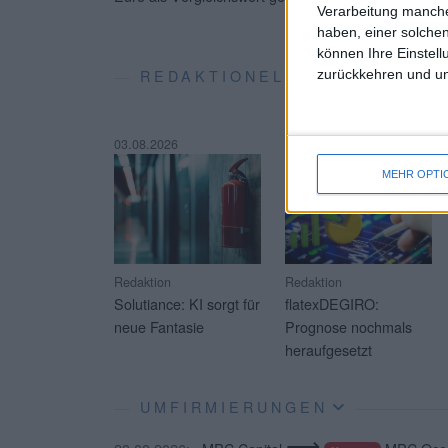
Verarbeitung manche
haben, einer solchen
können Ihre Einstell
REDAKTIONELLE SOFT-COVE
zurückkehren und unt
03.08.2026
23.07.2026
MEHR OPTI
Redaktion
Redaktion
Solutiance: KI sorgt für
flatexDEGIRO:
neue Fantasie
Prognose nochmals
heraufgesetzt
UMFIRMIERUNGEN
⟶