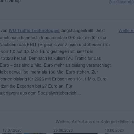
nic Group
Zur Gesamtüb
s von
längst angestreift. Jetzt
Weitere
IVU Traffic Technologies
n auch noch handfeste fundamentale Gründe, die für eine
 Nachdem das EBIT (Ergebnis vor Zinsen und Steuern) im
 von 1,0 auf 3,3 Mio. Euro gestiegen ist, setzt der
 2026 herauf. Demnach kalkuliert IVU Traffic für das
Euro – das sind 2 Mio. Euro mehr als bislang veranschlagt
eibt derweil bei mehr als 160 Mio. Euro stehen. Zur
chnen bislang für 2026 mit Erlösen von 161,1 Mio. Euro
tzen die Experten bei 27 Euro an. Für
Dauerfavorit aus dem Spezialwertebereich.
...
Weitere Artikel aus der Kategorie Micro
13.07.2026
29.06.2026
18.06.2026