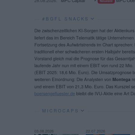
28.08.2026:
MPC Capital
MPC Ocea
Neueste
#BGFL SNACKS
Die zwischenzeitlichen KI-Sorgen hat der Aktienkur
liefert das im Bereich Telematik tätige Unternehme
Fortsetzung des Aufwärtstrends im Chart sprechen:
traditionell eher schwächeren ersten Halbjahr bereits
Vorstand gleich mal die Prognose für das Gesamtjahr
laufende Jahr nun mit einem EBIT von rund 22 Mio. 
(EBIT 2025: 18,6 Mio. Euro). Die Umsatzprognose bl
weiteren Einordnung: Die Analysten von
re
Montega
und einem EBIT von 21,3 Mio. Euro. Das Kursziel se
boersengefluester.de
bleibt die IVU-Aktie eine Art 
MICROCAPS
03.08.2026
22.07.2026