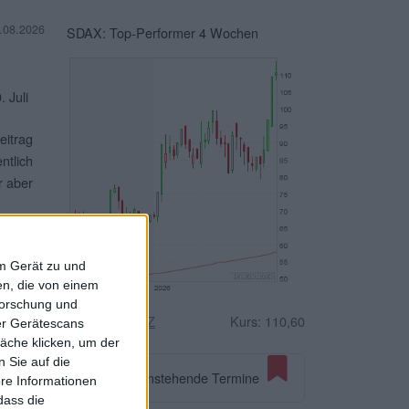
.08.2026
SDAX: Top-Performer 4 Wochen
 Juli
eitrag
ntlich
r aber
terlesen
em Gerät zu und
n, die von einem
forschung und
n und
Drägerwerk VZ
Kurs: 110,60
ber Gerätescans
. Das
äche klicken, um der
albjahr
 Sie auf die
Anstehende Termine
ere Informationen
,74
dass die