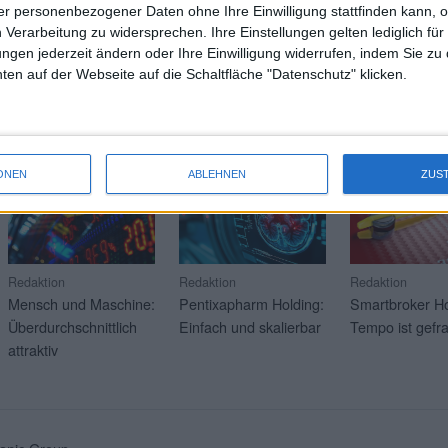
r personenbezogener Daten ohne Ihre Einwilligung stattfinden kann, 
Wei
 Verarbeitung zu widersprechen. Ihre Einstellungen gelten lediglich für
ungen jederzeit ändern oder Ihre Einwilligung widerrufen, indem Sie zu
RAGE
en auf der Webseite auf die Schaltfläche "Datenschutz" klicken.
Mehr Artikel über aktuelle Soft-Coverage-Kunden? Klicken 
21.07.2026
17.07.2026
16.07.2026
ONEN
ABLEHNEN
ZUS
Redaktion
Redaktion
Redaktion
Mensch und Maschine:
Pentixapharm Holding:
Smartbroker Ho
Überdurchschnittlich
Einfach und skalierbar
Tempo ist gefra
attraktiv