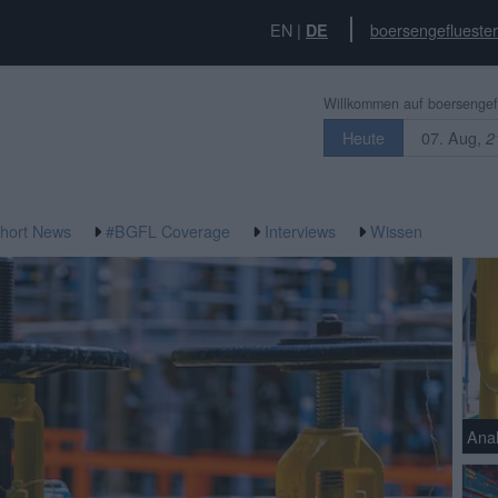
EN
|
boersengefluester
DE
Willkommen auf boersengefl
07. Aug,
Heute
2
hort News
#BGFL Coverage
Interviews
Wissen
Ana