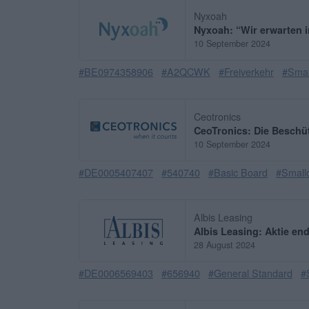
Nyxoah
Nyxoah: “Wir erwarten 
10 September 2024
#BE0974358906
#A2QCWK
#Freiverkehr
#Smal
Ceotronics
CeoTronics: Die Beschüt
10 September 2024
#DE0005407407
#540740
#Basic Board
#Small
Albis Leasing
Albis Leasing: Aktie en
28 August 2024
#DE0006569403
#656940
#General Standard
#