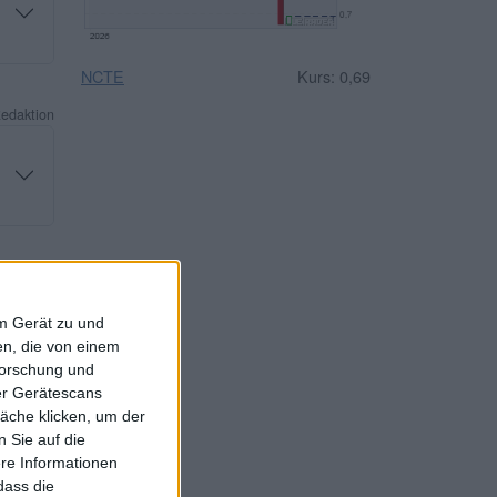
NCTE
Kurs: 0,69
Redaktion
Redaktion
em Gerät zu und
n, die von einem
forschung und
ber Gerätescans
äche klicken, um der
Redaktion
 Sie auf die
ere Informationen
dass die