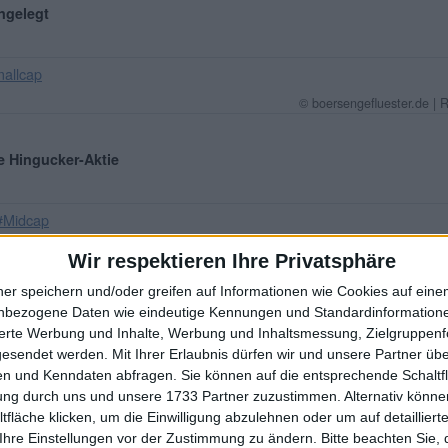
ngelegt
allcap
© boersengefluester.de | 
e Hingucker-Aktie
#Midcap
© boersengefluester.de | 
Wir respektieren Ihre Privatsphäre
ner speichern und/oder greifen auf Informationen wie Cookies auf ein
volle Basisarbeit
nbezogene Daten wie eindeutige Kennungen und Standardinformatione
sierte Werbung und Inhalte, Werbung und Inhaltsmessung, Zielgruppen
gesendet werden.
Mit Ihrer Erlaubnis dürfen wir und unsere Partner ü
dcap
n und Kenndaten abfragen. Sie können auf die entsprechende Schaltfl
© boersengefluester.de | 
tung durch uns und unsere 1733 Partner zuzustimmen. Alternativ können
fläche klicken, um die Einwilligung abzulehnen oder um auf detailliert
Ihre Einstellungen vor der Zustimmung zu ändern.
Bitte beachten Sie, 