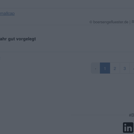
mallcap
© boersengefluester.de | 
ahr gut vorgelegt
p
‹
1
2
3
#B