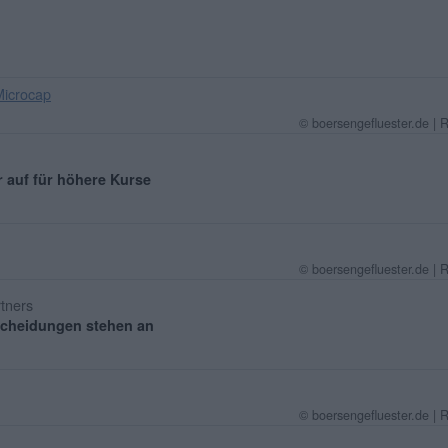
icrocap
© boersengefluester.de | 
 auf für höhere Kurse
© boersengefluester.de | 
tners
tscheidungen stehen an
© boersengefluester.de | 