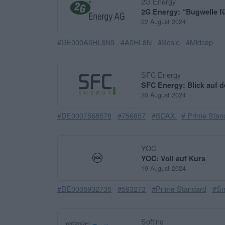
2G Energy
2G Energy: “Bugwelle f
22 August 2024
#DE000A0HL8N9
#A0HL8N
#Scale
#Midcap
SFC Energy
SFC Energy: Blick auf d
20 August 2024
#DE0007568578
#756857
#SDAX
# Prime Stan
YOC
YOC: Voll auf Kurs
19 August 2024
#DE0005932735
#593273
#Prime Standard
#Sm
Softing