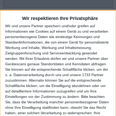
Wir respektieren Ihre Privatsphäre
Wir und unsere Partner speichern und/oder greifen auf
Informationen wie Cookies auf einem Gerät zu und verarbeiten
personenbezogene Daten wie eindeutige Kennungen und
Standardinformationen, die von einem Gerät für personalisierte
Werbung und Inhalte, Werbung und Inhaltsmessung,
Zielgruppenforschung und Serviceentwicklung gesendet
werden.
Mit Ihrer Erlaubnis dürfen wir und unsere Partner über
CHART-CHECK: MARKET MOVERS
Gerätescans genaue Standortdaten und Kenndaten abfragen.
Sie können auf die entsprechende Schaltfläche klicken, um der
o. a. Datenverarbeitung durch uns und unsere 1733 Partner
zuzustimmen. Alternativ können Sie auf die entsprechende
Deutlicher Schub nach oben
Höhere Prognose wirkt
Schaltfläche klicken, um die Einwilligung abzulehnen oder um
auf detailliertere Informationen zuzugreifen und um Ihre
Einstellungen vor der Zustimmung zu ändern.
Bitte beachten
Sie, dass die Verarbeitung mancher personenbezogener Daten
ohne Ihre Einwilligung stattfinden kann, obwohl Sie das Recht
haben, einer solchen Verarbeitung zu widersprechen. Ihre