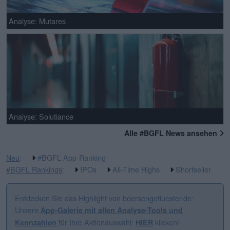
Analyse: Mutares
Analyse: Solutiance
Alle #BGFL News ansehen
Neu
:
#BGFL App-Ranking
#BGFL Rankings
:
IPOs
All-Time Highs
Shortseller
Entdecken Sie das Highlight von boersengefluester.de:
Unsere
App-Galerie mit allen Analyse-Tools und
für Ihre Aktienauswahl:
klicken!
Kennzahlen
HIER