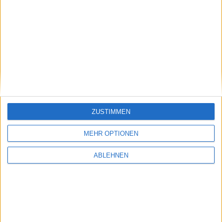
ad pepper media: Wichtiger
Serviceware: Deutlich
Punkt
aufgeholt
17.07.2026
ZUSTIMMEN
Pentixapharm Holding: Einfach
und skalierbar
MEHR OPTIONEN
ABLEHNEN
#BGFL-CHARTSHOW: SPEZIALWERTE
Ausgewählte Nebenwerte aus unserem Coverage-Universum mit
auffälligem Chartmuster oder interessanten fundamentalen
Nachrichten.