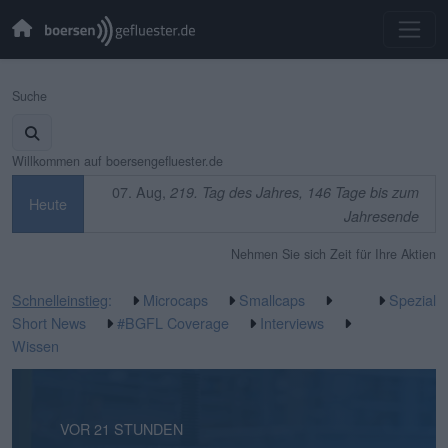
Suche
Willkommen auf boersengefluester.de
07. Aug,
219. Tag des Jahres, 146 Tage bis zum
Heute
Jahresende
Nehmen Sie sich Zeit für Ihre Aktien
Schnelleinstieg
:
Microcaps
Smallcaps
Spezial
Short News
#BGFL Coverage
Interviews
Wissen
VOR 2 STUNDEN
VOR 21 STUNDEN
VOR 1 TAG
VOR 2 TAGEN
VOR 3 TAGEN
VOR 3 TAGEN
VOR 4 TAGEN
VOR 1 WOCHE
VOR 1 WOCHE
VOR 2 WOCHEN
VOR 2 WOCHEN
VOR 2 WOCHEN
VOR 2 WOCHEN
VOR 2 WOCHEN
VOR 3 WOCHEN