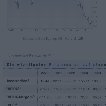
Deutsche Beteiligungs AG
Kurs: 21,25
Fundamentale Kennzahlen
Die wichtigsten Finanzdaten auf einen
2020
2021
2022
2023
2024
1
Umsatzerlöse
12,44
220,46
-55,73
155,44
108,68
1,2
EBITDA
-13,92
10,58
-93,33
112,81
60,66
3
EBITDA-Marge %
-111,90
4,80
167,47
72,58
55,82
1,4
EBIT
-15,33
186,44
-94,81
110,78
55,16