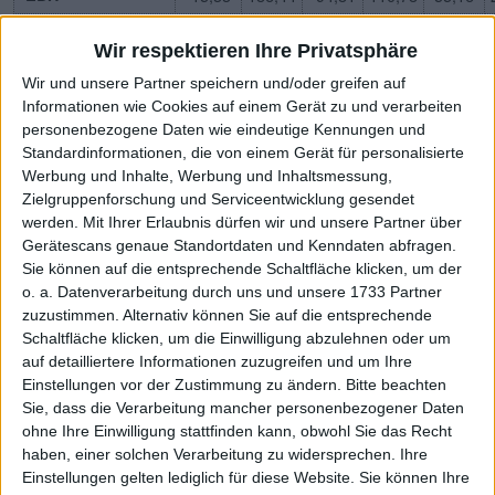
5
EBIT-Marge %
-123,23
84,57
170,12
71,27
50,76
Wir respektieren Ihre Privatsphäre
1
Jahresüberschuss
-16,76
185,13
-97,56
105,79
47,51
Wir und unsere Partner speichern und/oder greifen auf
6
Netto-Marge %
-134,73
83,97
175,06
68,06
43,72
Informationen wie Cookies auf einem Gerät zu und verarbeiten
personenbezogene Daten wie eindeutige Kennungen und
1,7
Cashflow
-6,70
-7,64
29,54
9,35
13,05
Standardinformationen, die von einem Gerät für personalisierte
Werbung und Inhalte, Werbung und Inhaltsmessung,
8
Ergebnis je Aktie
-1,11
10,76
-5,19
5,63
2,50
Zielgruppenforschung und Serviceentwicklung gesendet
8
Dividende je Aktie
0,80
1,60
0,80
1,00
1,25
werden.
Mit Ihrer Erlaubnis dürfen wir und unsere Partner über
Gerätescans genaue Standortdaten und Kenndaten abfragen.
Quelle
: boersengefluester.de und Firmenangaben; Zahlen
Sie können auf die entsprechende Schaltfläche klicken, um der
für 2026 geschätzt
o. a. Datenverarbeitung durch uns und unsere 1733 Partner
zuzustimmen. Alternativ können Sie auf die entsprechende
Schaltfläche klicken, um die Einwilligung abzulehnen oder um
auf detailliertere Informationen zuzugreifen und um Ihre
Einstellungen vor der Zustimmung zu ändern.
Bitte beachten
Dabei hat sich die DBDA einiges vorgenommen. „Durch
Sie, dass die Verarbeitung mancher personenbezogener Daten
Veräußerungen werden wir in den nächsten Quartalen
ohne Ihre Einwilligung stattfinden kann, obwohl Sie das Recht
erhebliche finanzielle Mittel mobilisieren. Damit öffnen wir
haben, einer solchen Verarbeitung zu widersprechen. Ihre
Raum für Neues. Investitionsmöglichkeiten in neue Ideen
Einstellungen gelten lediglich für diese Website. Sie können Ihre