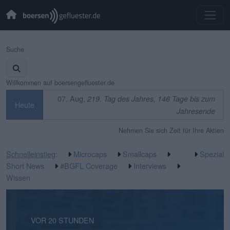
Suche
Willkommen auf boersengefluester.de
07. Aug,
219. Tag des Jahres, 146 Tage bis zum
Heute
Jahresende
Nehmen Sie sich Zeit für Ihre Aktien
Schnelleinstieg
:
Microcaps
Smallcaps
Spezial
Short News
#BGFL Coverage
Interviews
Wissen
VOR 1 STUNDE
VOR 20 STUNDEN
VOR 1 TAG
VOR 2 TAGEN
VOR 3 TAGEN
VOR 3 TAGEN
VOR 4 TAGEN
VOR 1 WOCHE
VOR 1 WOCHE
VOR 2 WOCHEN
VOR 2 WOCHEN
VOR 2 WOCHEN
VOR 2 WOCHEN
VOR 2 WOCHEN
VOR 3 WOCHEN