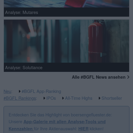
Analyse: Mutares
Analyse: Solutiance
Alle #BGFL News ansehen
Neu
:
#BGFL App-Ranking
#BGFL Rankings
:
IPOs
All-Time Highs
Shortseller
Entdecken Sie das Highlight von boersengefluester.de:
Unsere
App-Galerie mit allen Analyse-Tools und
für Ihre Aktienauswahl:
klicken!
Kennzahlen
HIER