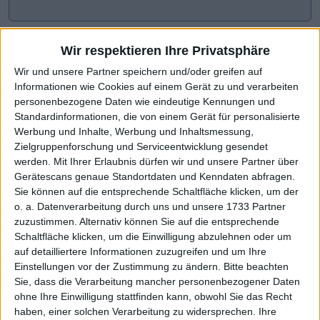
Wir respektieren Ihre Privatsphäre
Wir und unsere Partner speichern und/oder greifen auf
Informationen wie Cookies auf einem Gerät zu und verarbeiten
personenbezogene Daten wie eindeutige Kennungen und
Standardinformationen, die von einem Gerät für personalisierte
Werbung und Inhalte, Werbung und Inhaltsmessung,
Zielgruppenforschung und Serviceentwicklung gesendet
werden.
Mit Ihrer Erlaubnis dürfen wir und unsere Partner über
CHART-CHECK: MARKET MOVERS
Gerätescans genaue Standortdaten und Kenndaten abfragen.
Sie können auf die entsprechende Schaltfläche klicken, um der
o. a. Datenverarbeitung durch uns und unsere 1733 Partner
zuzustimmen. Alternativ können Sie auf die entsprechende
Deutlicher Schub nach oben
Höhere Prognose wirkt
Schaltfläche klicken, um die Einwilligung abzulehnen oder um
auf detailliertere Informationen zuzugreifen und um Ihre
Einstellungen vor der Zustimmung zu ändern.
Bitte beachten
Sie, dass die Verarbeitung mancher personenbezogener Daten
ohne Ihre Einwilligung stattfinden kann, obwohl Sie das Recht
haben, einer solchen Verarbeitung zu widersprechen. Ihre