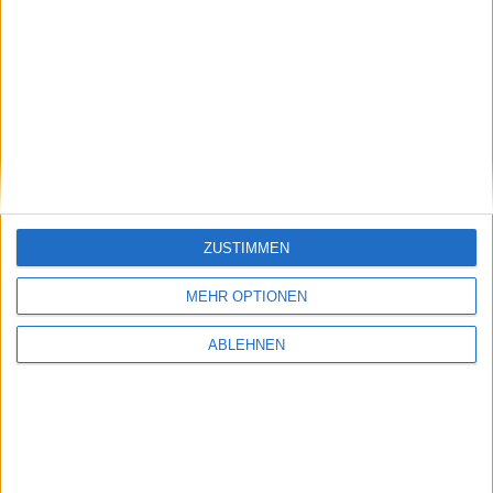
ad pepper media: Wichtiger
Serviceware: Deutlich
Punkt
aufgeholt
17.07.2026
ZUSTIMMEN
Pentixapharm Holding: Einfach
und skalierbar
MEHR OPTIONEN
ABLEHNEN
#BGFL-CHARTSHOW: SPEZIALWERTE
Ausgewählte Nebenwerte aus unserem Coverage-Universum mit
auffälligem Chartmuster oder interessanten fundamentalen
Nachrichten.