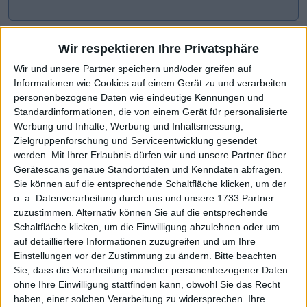
Wir respektieren Ihre Privatsphäre
Wir und unsere Partner speichern und/oder greifen auf
Informationen wie Cookies auf einem Gerät zu und verarbeiten
personenbezogene Daten wie eindeutige Kennungen und
Standardinformationen, die von einem Gerät für personalisierte
Werbung und Inhalte, Werbung und Inhaltsmessung,
Zielgruppenforschung und Serviceentwicklung gesendet
werden.
Mit Ihrer Erlaubnis dürfen wir und unsere Partner über
CHART-CHECK: MARKET MOVERS
Gerätescans genaue Standortdaten und Kenndaten abfragen.
Sie können auf die entsprechende Schaltfläche klicken, um der
o. a. Datenverarbeitung durch uns und unsere 1733 Partner
zuzustimmen. Alternativ können Sie auf die entsprechende
Deutlicher Schub nach oben
Höhere Prognose wirkt
Schaltfläche klicken, um die Einwilligung abzulehnen oder um
auf detailliertere Informationen zuzugreifen und um Ihre
Einstellungen vor der Zustimmung zu ändern.
Bitte beachten
Sie, dass die Verarbeitung mancher personenbezogener Daten
ohne Ihre Einwilligung stattfinden kann, obwohl Sie das Recht
haben, einer solchen Verarbeitung zu widersprechen. Ihre