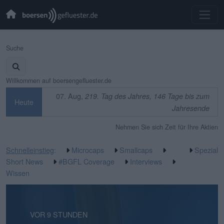
Suche
Willkommen auf boersengefluester.de
07. Aug,
219. Tag des Jahres, 146 Tage bis zum
Heute
Jahresende
Nehmen Sie sich Zeit für Ihre Aktien
Schnelleinstieg
:
Microcaps
Smallcaps
Spezial
Short News
#BGFL Coverage
Interviews
Wissen
VOR 5 STUNDEN
VOR 9 STUNDEN
VOR 1 TAG
VOR 1 TAG
VOR 2 TAGEN
VOR 3 TAGEN
VOR 4 TAGEN
VOR 4 TAGEN
VOR 1 WOCHE
VOR 1 WOCHE
VOR 2 WOCHEN
VOR 2 WOCHEN
VOR 2 WOCHEN
VOR 2 WOCHEN
VOR 3 WOCHEN