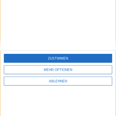
ad pepper media: Wichtiger
Serviceware: Deutlich
Punkt
aufgeholt
17.07.2026
ZUSTIMMEN
Pentixapharm Holding: Einfach
und skalierbar
MEHR OPTIONEN
ABLEHNEN
#BGFL-CHARTSHOW: SPEZIALWERTE
Ausgewählte Nebenwerte aus unserem Coverage-Universum mit
auffälligem Chartmuster oder interessanten fundamentalen
Nachrichten.