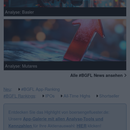
Analyse: Basler
Analyse: Mutares
Alle #BGFL News ansehen
Neu
:
#BGFL App-Ranking
#BGFL Rankings
:
IPOs
All-Time Highs
Shortseller
Entdecken Sie das Highlight von boersengefluester.de:
Unsere
App-Galerie mit allen Analyse-Tools und
für Ihre Aktienauswahl:
klicken!
Kennzahlen
HIER