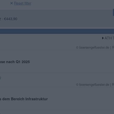
Reset filter
z · €443,90
ATH T
© boersengefluester.de | 
se nach Q1 2025
p
© boersengefluester.de | 
 dem Bereich Infrastruktur