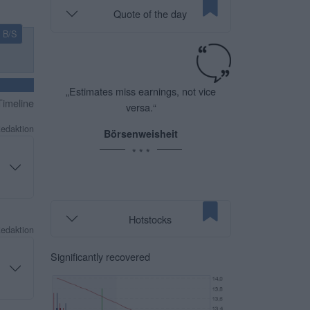
Quote of the day
B/S
„Estimates miss earnings, not vice
imeline
versa.“
Redaktion
Börsenweisheit
* * *
Hotstocks
Redaktion
Significantly recovered