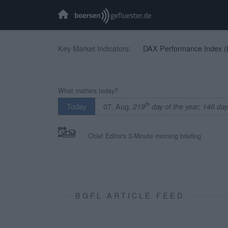
Key Market Indicators:
DAX Performance Index (
CBOE Volatility Index (VIX
EURO STOXX 50 (SX5E)
TecDAX (TecDAX):
4.00
What matters today?
SDAX (SDAX):
18.564,
th
07. Aug,
Today
219
MDAX (MDAX):
day of the year, 146 da
32.431,
OMX Stockholm 30 (OMX
Swiss Market Index (SMI)
Chief Editor's 3-Minute morning briefing
IBEX 35 (IBEX 35):
0,0
CAC 40 (PX1):
8.699,71
BGFL ARTICLE FEED