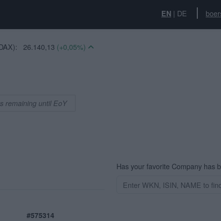
|
DE
boer
EN
DAX):
26.140,13
(+0,05%)
):
15,15
(-4,17%)
:
6.502,56
(+0,39%)
0,99
(+1,37%)
81
(+0,06%)
ys remaining until EoY
12
(+0,01%)
S30):
3.323,10
(-0,12%)
:
14.518,75
(-0,23%)
0
(+0,00%)
(+0,35%)
Has your favorite Company has 
#575314