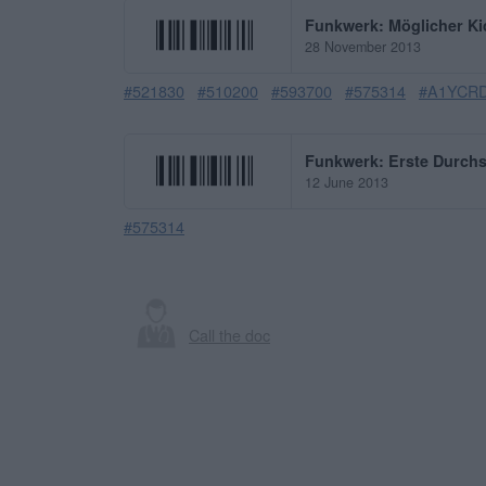
Funkwerk: Möglicher Ki
28 November 2013
#521830
#510200
#593700
#575314
#A1YCR
Funkwerk: Erste Durchs
12 June 2013
#575314
Call the doc