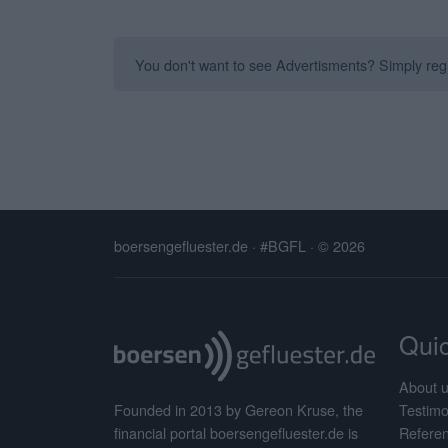
You don't want to see Advertisments? Simply regis
boersengefluester.de · #BGFL
· © 2026
Quic
About 
Testimo
Founded in 2013 by Gereon Kruse, the
Refere
financial portal boersengefluester.de is