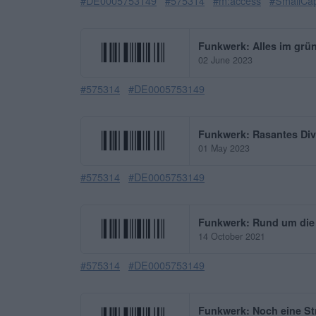
#DE0005753149
#575314
#m:access
#SmallCa
Funkwerk: Alles im grü
02 June 2023
#575314
#DE0005753149
Funkwerk: Rasantes Di
01 May 2023
#575314
#DE0005753149
Funkwerk: Rund um die
14 October 2021
#575314
#DE0005753149
Funkwerk: Noch eine St