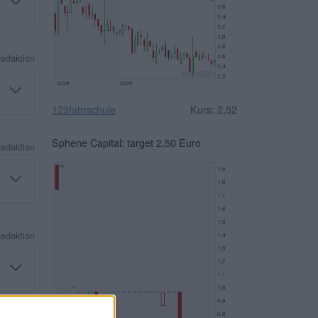
Redaktion
123fahrschule
Kurs: 2,52
Sphene Capital: target 2,50 Euro
Redaktion
Redaktion