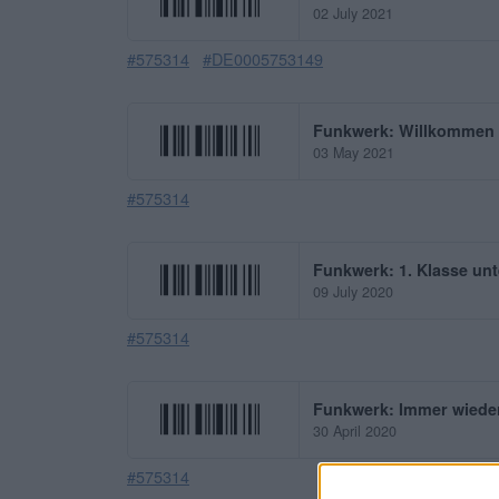
02 July 2021
#575314
#DE0005753149
Funkwerk: Willkommen 
03 May 2021
#575314
Funkwerk: 1. Klasse un
09 July 2020
#575314
Funkwerk: Immer wieder
30 April 2020
#575314