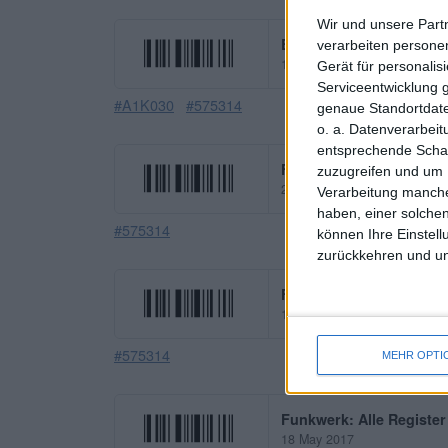
Wir und unsere Part
Euromicron: Funkwerk s
verarbeiten persone
10 July 2019
Gerät für personali
Serviceentwicklung 
#A1K030
#575314
genaue Standortdate
o. a. Datenverarbei
entsprechende Schalt
Funkwerk: Starke Zahle
zuzugreifen und um 
29 June 2018
Verarbeitung manche
haben, einer solchen
#575314
können Ihre Einstell
zurückkehren und unt
Funkwerk: Eine Aktie fü
16 April 2018
#575314
MEHR OPTI
Funkwerk: Alle Registe
18 May 2017