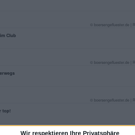
© boersengefluester.de | 
im Club
© boersengefluester.de | 
terwegs
© boersengefluester.de | 
 top!
Wir respektieren Ihre Privatsphäre