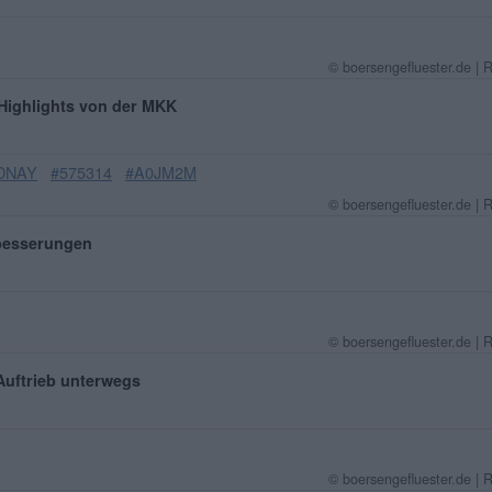
© boersengefluester.de | 
 Highlights von der MKK
DNAY
#575314
#A0JM2M
© boersengefluester.de | 
besserungen
© boersengefluester.de | 
Auftrieb unterwegs
© boersengefluester.de | 