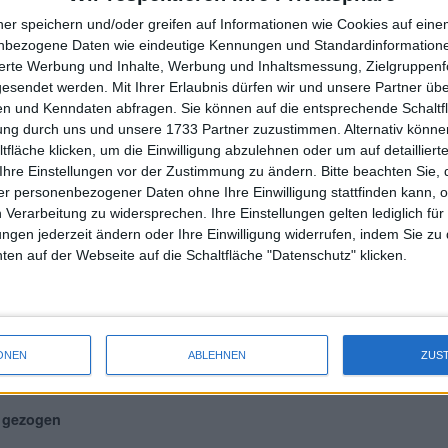
© boersengefluester.de | 
ner speichern und/oder greifen auf Informationen wie Cookies auf ein
teigt ein
nbezogene Daten wie eindeutige Kennungen und Standardinformatione
sierte Werbung und Inhalte, Werbung und Inhaltsmessung, Zielgruppen
gesendet werden.
Mit Ihrer Erlaubnis dürfen wir und unsere Partner ü
n und Kenndaten abfragen. Sie können auf die entsprechende Schaltfl
tung durch uns und unsere 1733 Partner zuzustimmen. Alternativ können
© boersengefluester.de | 
fläche klicken, um die Einwilligung abzulehnen oder um auf detailliert
n sorgen für Kursfantasie
Ihre Einstellungen vor der Zustimmung zu ändern.
Bitte beachten Sie, 
r personenbezogener Daten ohne Ihre Einwilligung stattfinden kann, 
 Verarbeitung zu widersprechen. Ihre Einstellungen gelten lediglich für
ungen jederzeit ändern oder Ihre Einwilligung widerrufen, indem Sie zu
en auf der Webseite auf die Schaltfläche "Datenschutz" klicken.
© boersengefluester.de | 
r den zweiten Blick
ONEN
ABLEHNEN
ZUS
© boersengefluester.de | 
r gezogen