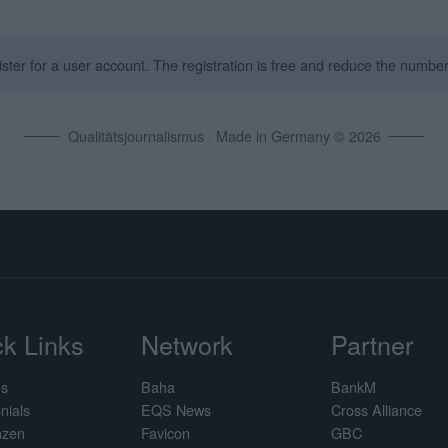
ter for a user account. The registration is free and reduce the number 
Qualitätsjournalismus · Made in Germany © 2026
k Links
Network
Partner
us
Baha
BankM
nials
EQS News
Cross Alliance
nzen
Favicon
GBC