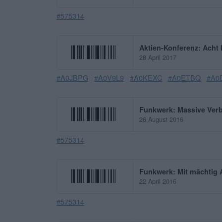
#575314
Aktien-Konferenz: Acht
28 April 2017
#A0JBPG
#A0V9L9
#A0KEXC
#A0ETBQ
#A0
Funkwerk: Massive Ver
26 August 2016
#575314
Funkwerk: Mit mächtig 
22 April 2016
#575314