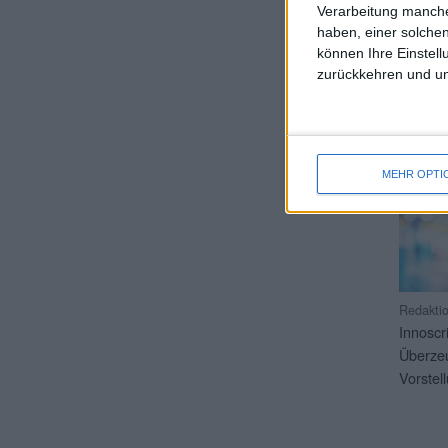
Verarbeitung manche
haben, einer solchen
können Ihre Einstell
zurückkehren und unt
#
MEHR OPTI
Redakti
Innoscr
Überze
Vorstel