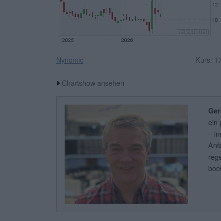
Nynomic
Kurs: 1
Chartshow ansehen
Ger
ein
– i
Anf
reg
boe