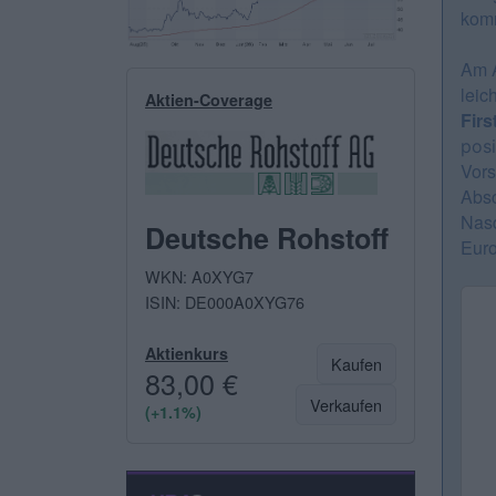
komm
Am A
leic
Aktien-Coverage
Firs
posi
Vors
Absc
Nasd
Deutsche Rohstoff
Euro
WKN: A0XYG7
ISIN: DE000A0XYG76
Aktienkurs
Kaufen
83,00 €
Verkaufen
(+1.1%)