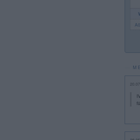
A
M
20.07
I
f
28.05