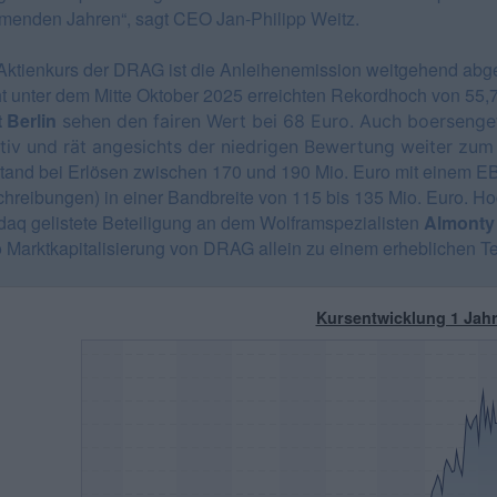
enden Jahren“, sagt CEO Jan-Philipp Weitz.
ktienkurs der DRAG ist die Anleihenemission weitgehend abgeper
ht unter dem Mitte Oktober 2025 erreichten Rekordhoch von 55,
t Berlin
sehen den fairen Wert bei 68 Euro. Auch boersengef
tiv und rät angesichts der niedrigen Bewertung weiter zum
tand bei Erlösen zwischen 170 und 190 Mio. Euro mit einem E
hreibungen) in einer Bandbreite von 115 bis 135 Mio. Euro.
Ho
aq gelistete Beteiligung an dem Wolframspezialisten
Almonty 
 Marktkapitalisierung von DRAG allein zu einem erheblichen Te
Kursentwicklung 1 Jah