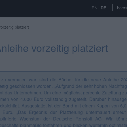
EN
|
boers
DE
rzeitig platziert
leihe vorzeitig platziert
 zu vermuten war, sind die Bücher für die neue Anleihe 2
eitig geschlossen worden. „Aufgrund der sehr hohen Nachfrag
nt das Unternehmen. Um eine möglichst gerechte Zuteilung zu
men von 4.000 Euro vollständig zugeteilt. Darüber hinaus
cksichtigt. Ausgestattet ist der Bond mit einem Kupon von 6
. Euro.
„Das Ergebnis der Platzierung untermauert erneut
ziplinierte Wachstum der Deutsche Rohstoff AG. Wir kö
eschäfts planmäßig fortfahren und blicken weiterhin optimist