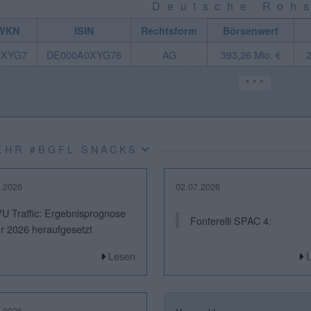
Deutsche Rohs
WKN
ISIN
Rechtsform
Börsenwert
0XYG7
DE000A0XYG76
AG
393,26 Mio. €
2
* * *
EHR #BGFL SNACKS
.2026
02.07.2026
VU Traffic: Ergebnisprognose
Fonterelli SPAC 4:
ür 2026 heraufgesetzt
Lesen
.2026