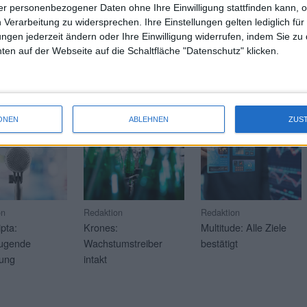
Lesen
r personenbezogener Daten ohne Ihre Einwilligung stattfinden kann, 
 Verarbeitung zu widersprechen. Ihre Einstellungen gelten lediglich für
ungen jederzeit ändern oder Ihre Einwilligung widerrufen, indem Sie zu
en auf der Webseite auf die Schaltfläche "Datenschutz" klicken.
BGFL ANALYSEN
Hier finden Sie ei
ONEN
ABLEHNEN
ZUS
on
Redaktion
Redaktion
ipta:
Krones:
Multitude: Alle Ziele
ugende
Wachstumstreiber
bestätigt
lung
intakt