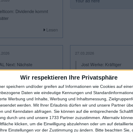
Your ad here
elticom: Dividende kommt
päter
Lesen
.2026
27.03.2026
AL Next: Nächste
Jost Werke: Kräftiger
mfirmierung
Kursabsacker
Wir respektieren Ihre Privatsphäre
Lesen
ner speichern und/oder greifen auf Informationen wie Cookies auf ein
nbezogene Daten wie eindeutige Kennungen und Standardinformatione
sierte Werbung und Inhalte, Werbung und Inhaltsmessung, Zielgruppen
gesendet werden.
Mit Ihrer Erlaubnis dürfen wir und unsere Partner ü
.2026
24.02.2026
n und Kenndaten abfragen. Sie können auf die entsprechende Schaltfl
yramid: Zahlen für 2025
Cyan: EBITDA höher als
tung durch uns und unsere 1733 Partner zuzustimmen. Alternativ können
iedriger als gedacht
gedacht
fläche klicken, um die Einwilligung abzulehnen oder um auf detailliert
Ihre Einstellungen vor der Zustimmung zu ändern.
Bitte beachten Sie, 