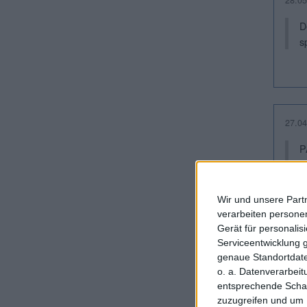
D
s
27.04
P
U
Wir und unsere Part
verarbeiten persone
Gerät für personali
Serviceentwicklung 
06.03
genaue Standortdate
P
o. a. Datenverarbei
n
entsprechende Schalt
zuzugreifen und um 