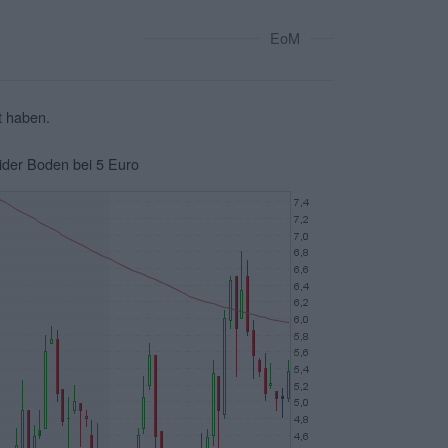
EoM
t haben.
ider Boden bei 5 Euro