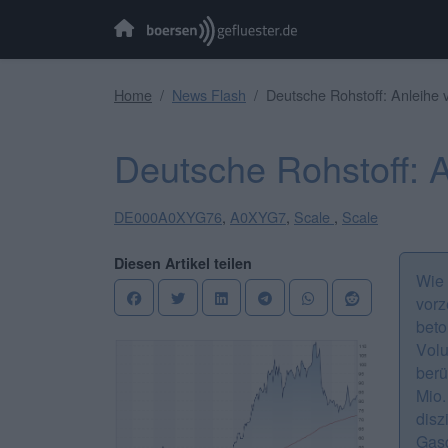
Home
News Flash
Deutsche Rohstoff: Anleihe vo
Deutsche Rohstoff: An
DE000A0XYG76
,
A0XYG7
,
Scale
,
Scale
Diesen Artikel teilen
Wie
vorz
beto
Volu
berü
Mio
dis
Gasg