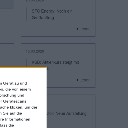
SFC Energy: Noch ein
Großauftrag
Lesen
16.03.2026
KSB: Aktienkurs steigt mit
Atomkraft
Lesen
Lesen
em Gerät zu und
n, die von einem
forschung und
ber Gerätescans
17.02.2026
äche klicken, um der
Steyr Motor: Neue Aufstellung
 Sie auf die
geplant
ere Informationen
dass die