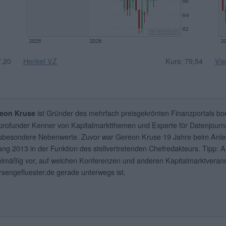
7,20
Henkel VZ
Kurs: 79,54
Vi
ist Gründer des mehrfach preisgekrönten Finanzportals boe
eon Kruse
 profunder Kenner von Kapitalmarktthemen und Experte für Datenjourna
nsbesondere Nebenwerte. Zuvor war Gereon Kruse 19 Jahre beim Anl
ang 2013 in der Funktion des stellvertretenden Chefredakteurs. Tipp: 
elmäßig vor, auf welchen Konferenzen und anderen Kapitalmarktverans
rsengefluester.de gerade unterwegs ist.