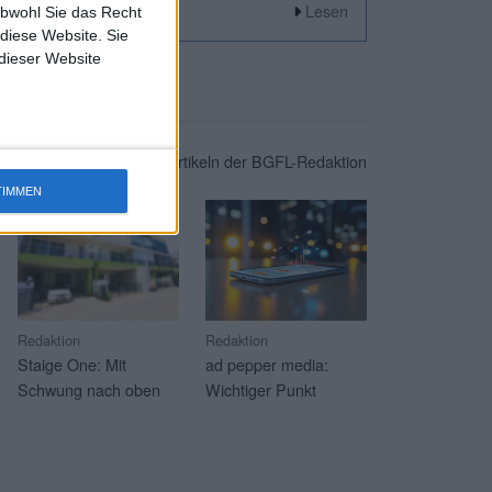
Lesen
Lesen
obwohl Sie das Recht
 diese Website. Sie
 dieser Website
ne Auswahl von aktuellen Artikeln der BGFL-Redaktion
TIMMEN
Redaktion
Redaktion
Staige One: Mit
ad pepper media:
Schwung nach oben
Wichtiger Punkt