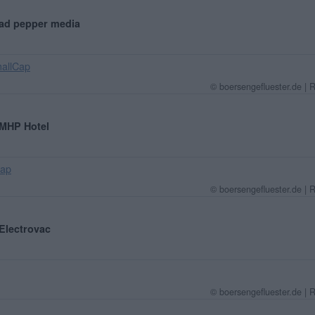
: ad pepper media
allCap
© boersengefluester.de | 
: MHP Hotel
Cap
© boersengefluester.de | 
 Electrovac
© boersengefluester.de | 