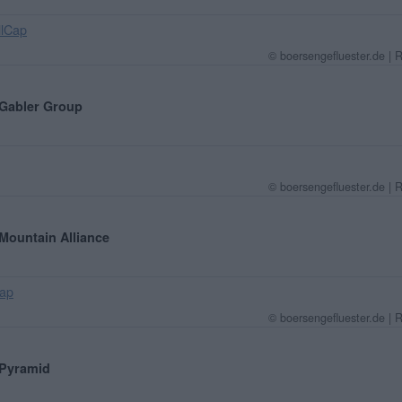
lCap
© boersengefluester.de | 
: Gabler Group
© boersengefluester.de | 
 Mountain Alliance
ap
© boersengefluester.de | 
: Pyramid