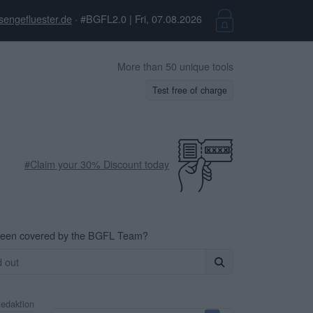
sengefluester.de
· #BGFL2.0 | Fri, 07.08.2026
More than 50 unique tools
Test free of charge
#Claim your 30% Discount today
been covered by the BGFL Team?
Redaktion