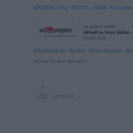
#DE000A41YDL0
#A41YDL
#Scale
# m:access
ad pepper media
Aktuell zu Ihren Aktien
24 April 2026
#NL0000238145
#940883
#Prime Standard
#Sm
Showing
1
to
20
of
210
results
Call the doc