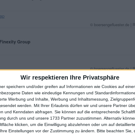
ap
© boersengefluester.de | 
 Finexity Group
© boersengefluester.de | 
Wir respektieren Ihre Privatsphäre
 stock3
ner speichern und/oder greifen auf Informationen wie Cookies auf ein
nbezogene Daten wie eindeutige Kennungen und Standardinformatione
sierte Werbung und Inhalte, Werbung und Inhaltsmessung, Zielgruppen
Cap
gesendet werden.
Mit Ihrer Erlaubnis dürfen wir und unsere Partner ü
n und Kenndaten abfragen. Sie können auf die entsprechende Schaltfl
© boersengefluester.de | 
tung durch uns und unsere 1733 Partner zuzustimmen. Alternativ können
fläche klicken, um die Einwilligung abzulehnen oder um auf detailliert
: Wurmtal Beteiligungen
Ihre Einstellungen vor der Zustimmung zu ändern.
Bitte beachten Sie, 