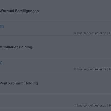
: Wurmtal Beteiligungen
ap
© boersengefluester.de | 
: Mühlbauer Holding
ap
© boersengefluester.de | 
: Pentixapharm Holding
© boersengefluester.de | 