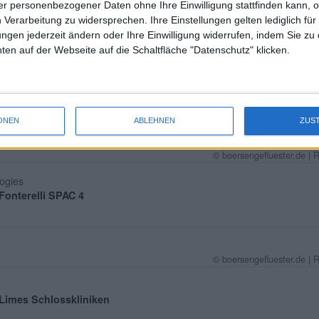
r personenbezogener Daten ohne Ihre Einwilligung stattfinden kann, 
 Verarbeitung zu widersprechen. Ihre Einstellungen gelten lediglich für
ap
ungen jederzeit ändern oder Ihre Einwilligung widerrufen, indem Sie zu
en auf der Webseite auf die Schaltfläche "Datenschutz" klicken.
© boersengefluester.de | 
 Hermle, Berthold VZ
ONEN
ABLEHNEN
ZUS
MidCap
© boersengefluester.de | 
ogies
 Fonterelli SPAC 4
© boersengefluester.de | 
: Limes Schlosskliniken