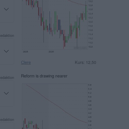
Redaktion
Clere
Kurs: 12,50
Reform is drawing nearer
Redaktion
Redaktion