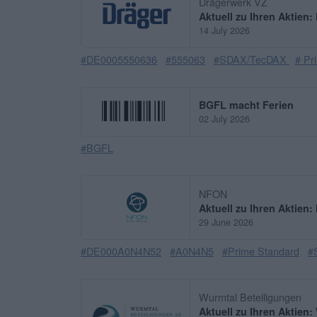
Drägerwerk VZ
Aktuell zu Ihren Aktien
14 July 2026
#DE0005550636
#555063
#SDAX/TecDAX
# Pr
BGFL macht Ferien
02 July 2026
#BGFL
NFON
Aktuell zu Ihren Aktien
29 June 2026
#DE000A0N4N52
#A0N4N5
#Prime Standard
#
Wurmtal Beteiligungen
Aktuell zu Ihren Aktien