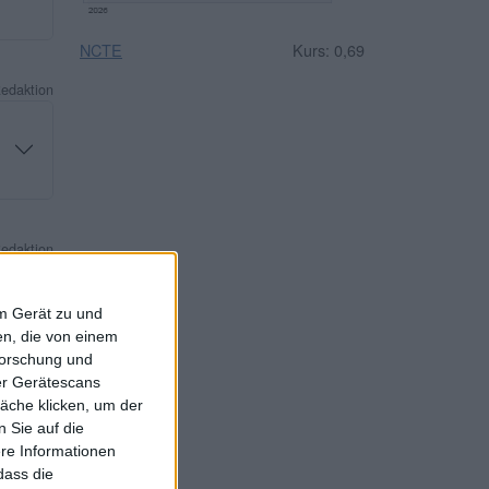
NCTE
Kurs: 0,69
Redaktion
Redaktion
em Gerät zu und
n, die von einem
forschung und
ber Gerätescans
äche klicken, um der
Redaktion
 Sie auf die
ere Informationen
dass die