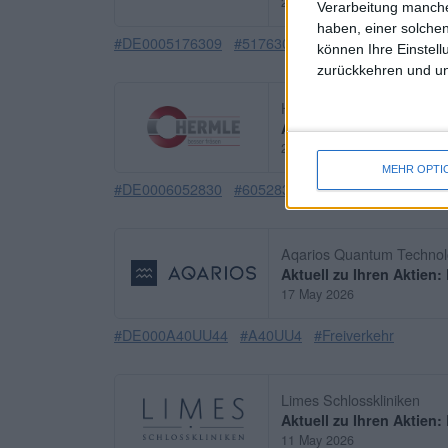
28 May 2026
Verarbeitung manche
haben, einer solchen
#DE0005176309
#517630
#Freiverkehr
#MicroC
können Ihre Einstell
zurückkehren und unt
Hermle, Berthold VZ
Aktuell zu Ihren Aktien:
20 May 2026
MEHR OPTI
#DE0006052830
#605283
#General Standard
#
Aqarios Quantum Technol
Aktuell zu Ihren Aktien:
17 May 2026
#DE000A40UU44
#A40UU4
#Freiverkehr
Limes Schlosskliniken
Aktuell zu Ihren Aktien
11 May 2026