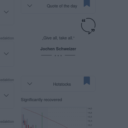
Quote of the day
„Give all, take all.“
Redaktion
Jochen Schweizer
* * *
Redaktion
Hotstocks
Significantly recovered
Redaktion