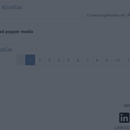
#SmallCap
© boersengefluester.de | 
: ad pepper media
allCap
‹
1
2
3
4
5
6
7
8
9
10
1
#BG
LINKED