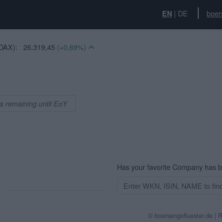
|
DE
boer
EN
DAX):
26.319,45
(+0,69%)
):
14,94
(-1,19%)
:
6.523,86
(+0,33%)
8,78
(+1,69%)
63
(+0,51%)
ys remaining until EoY
20
(-0,07%)
S30):
3.312,34
(-0,32%)
:
14.544,91
(+0,18%)
0
(+0,00%)
(+0,17%)
Has your favorite Company has 
)
© boersengefluester.de | 