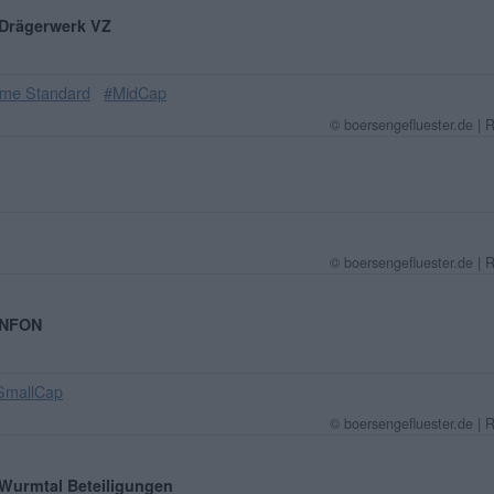
: Drägerwerk VZ
ime Standard
#MidCap
© boersengefluester.de | 
© boersengefluester.de | 
: NFON
SmallCap
© boersengefluester.de | 
: Wurmtal Beteiligungen