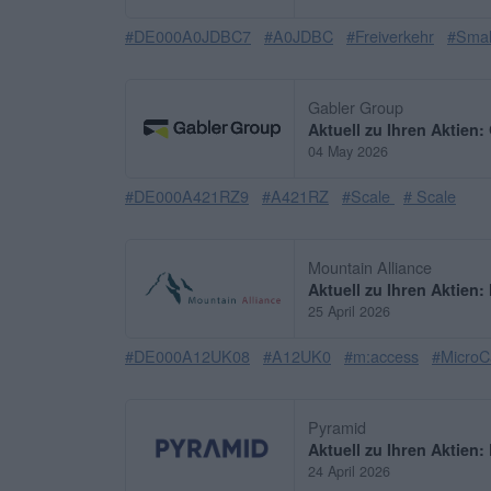
#DE000A0JDBC7
#A0JDBC
#Freiverkehr
#Smal
Gabler Group
Aktuell zu Ihren Aktien
04 May 2026
#DE000A421RZ9
#A421RZ
#Scale
# Scale
Mountain Alliance
Aktuell zu Ihren Aktien:
25 April 2026
#DE000A12UK08
#A12UK0
#m:access
#MicroC
Pyramid
Aktuell zu Ihren Aktien
24 April 2026