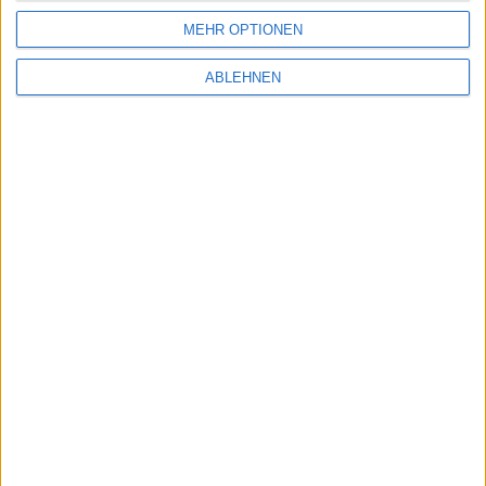
MEHR OPTIONEN
ABLEHNEN
Clere
Kurs: 12,50
Fahrschulreform rückt näher