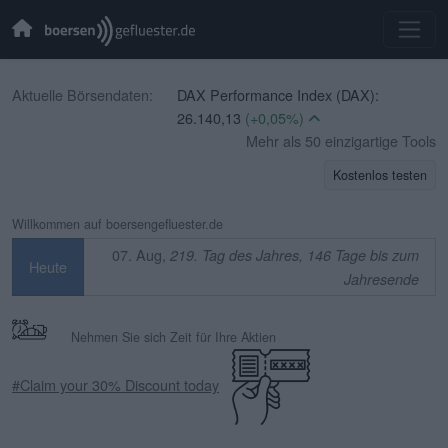
Aktuelle Börsendaten:
DAX Performance Index (DAX):
26.140,13
(+0,05%)
CBOE Volatility Index (VIX):
Mehr als 50 einzigartige Tools
15,15
(-4,17%)
Kostenlos testen
EURO STOXX 50 (SX5E):
6.502,56
(+0,39%)
Willkommen auf boersengefluester.de
TecDAX (TecDAX):
4.000,99
(+1,37%)
07. Aug,
219. Tag des Jahres, 146 Tage bis zum
Heute
SDAX (SDAX):
18.564,81
(+0,06%)
Jahresende
MDAX (MDAX):
32.431,12
(+0,01%)
OMX Stockholm 30 (OMXS30):
Nehmen Sie sich Zeit für Ihre Aktien
3.323,10
(-0,12%)
Swiss Market Index (SMI):
14.518,75
#Claim your 30% Discount today
(-0,23%)
IBEX 35 (IBEX 35):
0,00
(+0,00%)
CAC 40 (PX1):
8.699,71
(+0,35%)