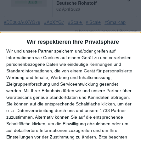
Deutsche Rohstoff
02 April 2026
#DE000A0XYG76
#A0XYG7
#Scale
# Scale
#Smallcap
© boersengefluester.de | Redaktion
Wir respektieren Ihre Privatsphäre
Deutsche Rohstoff
Deutsche Rohstoff: Stabil
Wir und unsere Partner speichern und/oder greifen auf
aufgestellt
Informationen wie Cookies auf einem Gerät zu und verarbeiten
19 November 2025
personenbezogene Daten wie eindeutige Kennungen und
Standardinformationen, die von einem Gerät für personalisierte
#DE000A0XYG76
#A0XYG7
#Scale
# Scale
#Smallcap
Werbung und Inhalte, Werbung und Inhaltsmessung,
© boersengefluester.de | Redaktion
Zielgruppenforschung und Serviceentwicklung gesendet
werden.
Mit Ihrer Erlaubnis dürfen wir und unsere Partner über
Deutsche Rohstoff
Gerätescans genaue Standortdaten und Kenndaten abfragen.
Deutsche Rohstoff: Anleihe
Sie können auf die entsprechende Schaltfläche klicken, um der
vorzeitig platziert
o. a. Datenverarbeitung durch uns und unsere 1733 Partner
04 November 2025
zuzustimmen. Alternativ können Sie auf die entsprechende
Schaltfläche klicken, um die Einwilligung abzulehnen oder um
#DE000A0XYG76
#A0XYG7
#Scale
# Scale
#Smallcap
auf detailliertere Informationen zuzugreifen und um Ihre
© boersengefluester.de | Redaktion
Einstellungen vor der Zustimmung zu ändern.
Bitte beachten