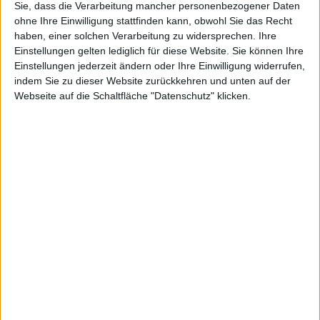
Sie, dass die Verarbeitung mancher personenbezogener Daten
Deutsche Rohstoff
ohne Ihre Einwilligung stattfinden kann, obwohl Sie das Recht
Deutsche Rohstoff: Anleihe
2025/30 sehr gefragt
haben, einer solchen Verarbeitung zu widersprechen. Ihre
30 Oktober 2025
Einstellungen gelten lediglich für diese Website. Sie können Ihre
Einstellungen jederzeit ändern oder Ihre Einwilligung widerrufen,
#DE000A0XYG76
#A0XYG7
#Scale
# Scale
#Smallcap
indem Sie zu dieser Website zurückkehren und unten auf der
Webseite auf die Schaltfläche "Datenschutz" klicken.
© boersengefluester.de | Redaktion
Deutsche Rohstoff
Deutsche Rohstoff: Attraktives
Shareholder-Return-Paket
24 April 2025
#DE000A0XYG76
#A0XYG7
#Scale
# Scale
#Smallcap
© boersengefluester.de | Redaktion
Deutsche Rohstoff
Deutsche Rohstoff: Solide
Basis geschaffen
05 März 2025
#DE000A0XYG76
#A0XYG7
#Scale
# Scale
#Smallcap