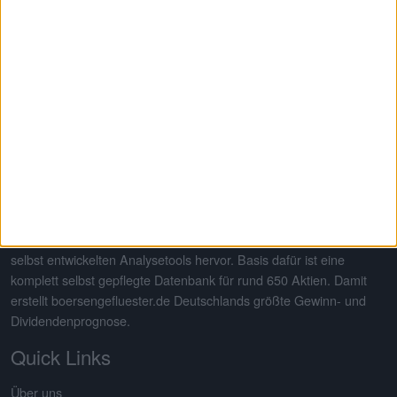
boersengefluester.de · #BGFL
·
Alles für Deutsche Aktien
© 2026
Viel Erfolg mit Ihren Investments!
Auf dem 2013 von Gereon Kruse gegründeten Finanzportal
boersengefluester.de dreht sich alles um deutsche Aktien – mit
Schwerpunkt auf Nebenwerte. Neben klassischen redaktionellen
Beiträgen sticht die Seite insbesondere durch eine Vielzahl an
selbst entwickelten Analysetools hervor. Basis dafür ist eine
komplett selbst gepflegte Datenbank für rund 650 Aktien. Damit
erstellt boersengefluester.de Deutschlands größte Gewinn- und
Dividendenprognose.
Quick Links
Über uns