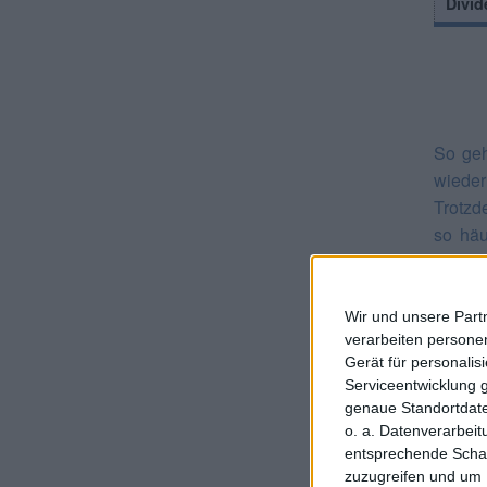
Divid
So geh
wieder
Trotzd
so häu
Divid
Hauptv
Aktie 
Wir und unsere Part
notier
verarbeiten persone
Gerät für personali
Absch
Serviceentwicklung 
Döring
genaue Standortdate
nicht 
o. a. Datenverarbei
ausgeb
entsprechende Schalt
zuzugreifen und um 