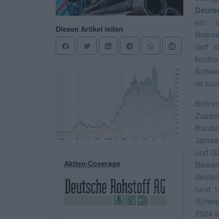
Deuts
ein V
Diesen Artikel teilen
Boerse
darf 
konti
Schwan
ist au
Bohrv
Zusam
Bundes
Jahres
und Ga
Aktien-Coverage
Bewert
deutsc
rund 1
(Enter
2024 a