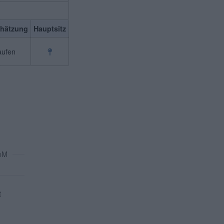
chätzung
Hauptsitz
aufen
oM
t