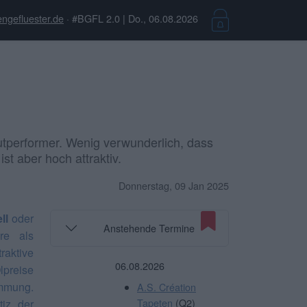
ngefluester.de
· #BGFL 2.0 | Do., 06.08.2026
utperformer. Wenig verwunderlich, dass
t aber hoch attraktiv.
Donnerstag, 09 Jan 2025
ll
oder
Anstehende Termine
re als
aktive
06.08.2026
lpreise
immung.
A.S. Création
Tapeten
(Q2)
iz der