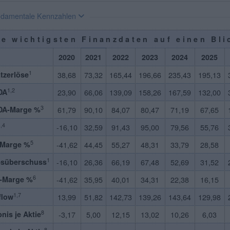
damentale Kennzahlen
ie wichtigsten Finanzdaten auf einen Bli
2020
2021
2022
2023
2024
2025
1
tzerlöse
38,68
73,32
165,44
196,66
235,43
195,13
1,2
DA
23,90
66,06
139,09
158,26
167,59
132,00
3
DA-Marge %
61,79
90,10
84,07
80,47
71,19
67,65
,4
-16,10
32,59
91,43
95,00
79,56
55,76
5
-Marge %
-41,62
44,45
55,27
48,31
33,79
28,58
1
esüberschuss
-16,10
26,36
66,19
67,48
52,69
31,52
6
o-Marge %
-41,62
35,95
40,01
34,31
22,38
16,15
1,7
flow
13,99
51,82
142,73
139,26
143,64
129,98
8
nis je Aktie
-3,17
5,00
12,15
13,02
10,26
6,03
8