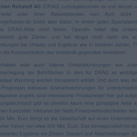
chen Rohstoff AG
(DRAG) zurückgekommen ist und derzeit 
iertel unter ihren Rekordständen vom April 2024 no
ngefluester.de bleibt aber dabei: In einem guten Spezialwer
die DRAG-Aktie nicht fehlen. Operativ liefert das Unter
nuierlich gute Zahlen und hat längst nicht mehr die e
kungen bei Umsatz und Ergebnis wie in früheren Jahren. T
ch die Kommunikation des Vorstands gegenüber Investoren.
orhaben oder auch interne Umstrukturierungen wie zulet
menlegung der Bohrflächen in dem für DRAG so wichtig
staat Wyoming werden transparent erklärt. Und auch was di
-Prognosen inklusive Szenariorechnungen für unterschiedli
spreise angeht, sind interessierte Privatanleger hier gut aufg
ungstechnisch gibt es ohnehin kaum eine günstigere Aktie 
hen Kurszettel. Inklusive der Netto-Finanzverbindlichkeiten von 
34 Mio. Euro bringt es die Gesellschaft auf einen Unternehm
prise Value) von etwa 305 Mio. Euro. Das korrespondiert mit ei
visierten Ergebnis vor Zinsen, Steuern und Abschreibungen (