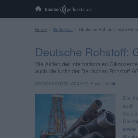
Home
Redaktion
Deutsche Rohstoff: Gute Einst
Deutsche Rohstoff: G
Die Aktien der internationalen Ölkonzern
auch die Notiz der Deutschen Rohstoff AG
DE000A0XYG76
,
A0XYG7
,
Scale
,
Scale
Die Ak
auc
Outpe
Divide
sowie 
Wenig