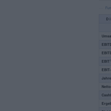
Fun
D
Umsa
EBIT
EBIT
1
EBIT
EBIT
Jahr
Nett
Cash
Ergeb