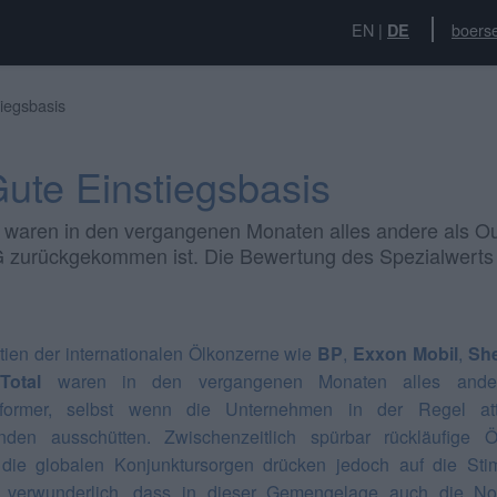
EN
|
boerse
DE
iegsbasis
ute Einstiegsbasis
e waren in den vergangenen Monaten alles andere als O
 zurückgekommen ist. Die Bewertung des Spezialwerts is
tien der internationalen Ölkonzerne wie
BP
,
Exxon Mobil
,
She
h
Total
waren in den vergangenen Monaten alles ande
rformer, selbst wenn die Unternehmen in der Regel attr
nden ausschütten. Zwischenzeitlich spürbar rückläufige Ö
die globalen Konjunktursorgen drücken jedoch auf die St
 verwunderlich, dass in dieser Gemengelage auch die Not