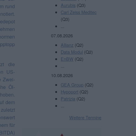
Aurubis
(Q3)
um rund
Carl Zeiss Meditec
tiert.
(Q3)
tedepot
...
nehmen
07.08.2026
normen
ipptopp
Allianz
(Q2)
Data Modul
(Q2)
EnBW
(Q2)
zt die
...
en US-
10.08.2026
e Zwei-
GEA Group
(Q2)
che Öl-
Hypoport
(Q2)
ehoben.
Patrizia
(Q2)
auf dem
...
zuletzt
enswert
Weitere Termine
nem für
EBITDA)