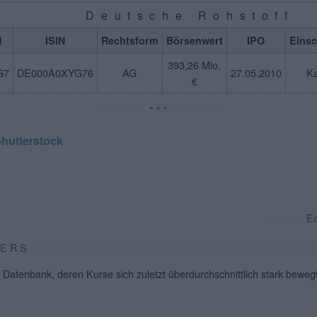
Deutsche Rohstoff
N
ISIN
Rechtsform
Börsenwert
IPO
Eins
393,26 Mio.
G7
DE000A0XYG76
AG
27.05.2010
K
€
* * *
hutterstock
E
VERS
 Datenbank, deren Kurse sich zuletzt überdurchschnittlich stark beweg