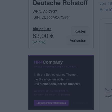
Deutsche Rohstoff
von 16
Euro f
WKN: A0XYG7
ISIN: DE000A0XYG76
Aktienkurs
Kaufen
83,00 €
Verkaufen
(+1.1%)