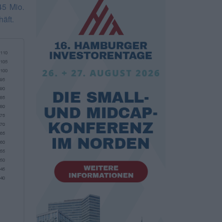
45 Mio.
äft.