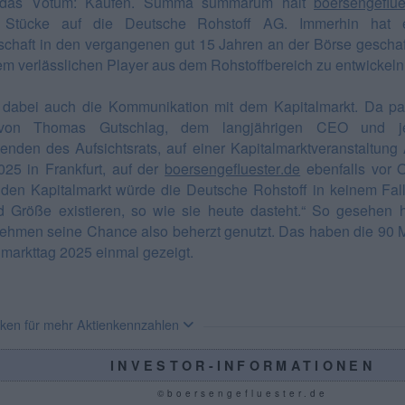
t das Votum: Kaufen. Summa summarum hält
boersengeflue
 Stücke auf die Deutsche Rohstoff AG. Immerhin hat 
schaft in den vergangenen gut 15 Jahren an der Börse geschaff
em verlässlichen Player aus dem Rohstoffbereich zu entwickeln
 dabei auch die Kommunikation mit dem Kapitalmarkt. Da pa
 von Thomas Gutschlag, dem langjährigen CEO und je
zenden des Aufsichtsrats, auf einer Kapitalmarktveranstaltung
025 in Frankfurt, auf der
boersengefluester.de
ebenfalls vor O
den Kapitalmarkt würde die Deutsche Rohstoff in keinem Fall
d Größe existieren, so wie sie heute dasteht.“ So gesehen 
ehmen seine Chance also beherzt genutzt. Das haben die 90 
lmarkttag 2025 einmal gezeigt.
cken für mehr Aktienkennzahlen
INVESTOR-INFORMATIONEN
©boersengefluester.de