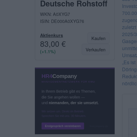
Deutsche Rohstoff
Invest
700.0
WKN: A0XYG7
zugeno
ISIN: DE000A0XYG76
zuletz
2025/
Aktienkurs
Kaufen
Gasges
83,00 €
unmitt
Verkaufen
(+1.1%)
Umsatz
„Es ist
Döring
Redukt
nördli