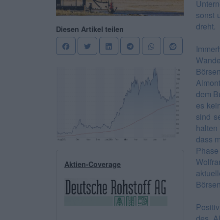
Untern
sonst 
dreht.
Diesen Artikel teilen
Immer
Wande
Börse
Almont
dem Bu
es kei
sind s
halten 
dass m
Phase
Wolfra
Aktien-Coverage
aktuell
Börsen
Positi
des Al