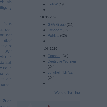
ehr als
EnBW
(Q2)
iligung
...
10.08.2026
 (plus
GEA Group
(Q2)
as den
Hypoport
(Q2)
nn der
Patrizia
(Q2)
 4 über
...
tz gibt
11.08.2026
n: „Wir
Cancom
(Q2)
uck und
Deutsche Wohnen
darauf,
(Q2)
ne neue
Jungheinrich VZ
ng von
(Q2)
itz die
...
 nur ein
Weitere Termine
im Zuge
onellen