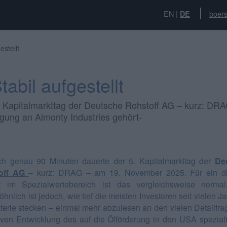
EN
|
boers
DE
estellt
abil aufgestellt
. Kapitalmarkttag der Deutsche Rohstoff AG – kurz: DR
gung an Almonty Industries gehört-
ch genau 90 Minuten dauerte der 5. Kapitalmarkttag der
De
off AG
– kurz: DRAG – am 19. November 2025. Für ein di
t im Spezialwertebereich ist das vergleichsweise normal
nlich ist jedoch, wie tief die meisten Investoren seit vielen Ja
terie stecken – einmal mehr abzulesen an den vielen Detailfra
iven Entwicklung des auf die Ölförderung in den USA speziali