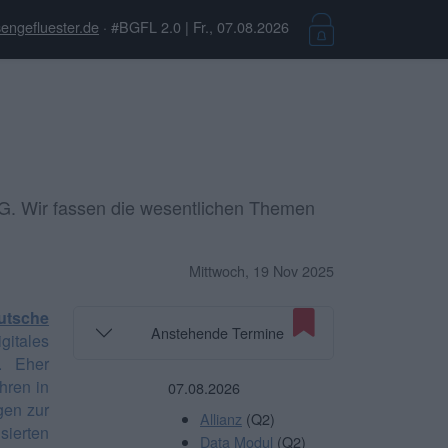
engefluester.de
· #BGFL 2.0 | Fr., 07.08.2026
AG. Wir fassen die wesentlichen Themen
Mittwoch, 19 Nov 2025
utsche
Anstehende Termine
gitales
. Eher
hren in
07.08.2026
gen zur
Allianz
(Q2)
sierten
Data Modul
(Q2)