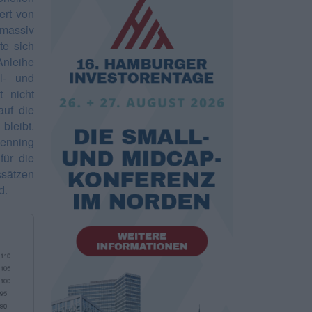
ert von
massiv
te sich
Anleihe
l- und
t nicht
auf die
bleibt.
Henning
für die
ssätzen
d.