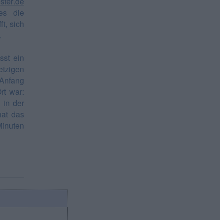
ster.de
es die
t, sich
.
sst ein
tzigen
 Anfang
rt war:
 in der
hat das
Minuten