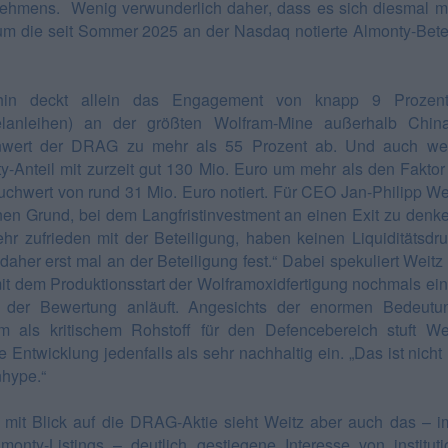
ehmens. Wenig verwunderlich daher, dass es sich diesmal m
um die seit Sommer 2025 an der Nasdaq notierte Almonty-Bete
hin deckt allein das Engagement von knapp 9 Prozent
lanleihen) an der größten Wolfram-Mine außerhalb Chin
nwert der DRAG zu mehr als 55 Prozent ab. Und auch we
y-Anteil mit zurzeit gut 130 Mio. Euro um mehr als den Faktor
chwert von rund 31 Mio. Euro notiert. Für CEO Jan-Philipp Wei
nen Grund, bei dem Langfristinvestment an einen Exit zu denke
ehr zufrieden mit der Beteiligung, haben keinen Liquiditätsdr
daher erst mal an der Beteiligung fest.“ Dabei spekuliert Weitz 
it dem Produktionsstart der Wolframoxidfertigung nochmals ei
 der Bewertung anläuft. Angesichts der enormen Bedeutu
m als kritischem Rohstoff für den Defencebereich stuft We
e Entwicklung jedenfalls als sehr nachhaltig ein. „Das ist nicht
hype.“
v mit Blick auf die DRAG-Aktie sieht Weitz aber auch das – 
monty-Listings – deutlich gestiegene Interesse von instituti