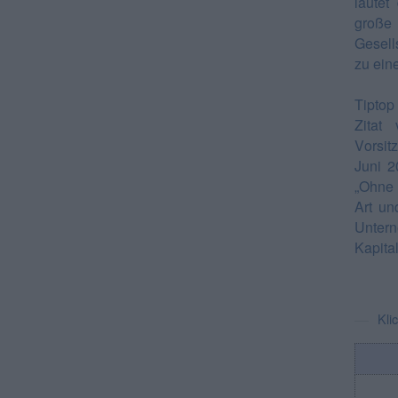
laute
große
Gesell
zu ein
Tiptop
Zitat
Vorsit
Juni 2
„Ohne 
Art un
Untern
Kapita
Kli