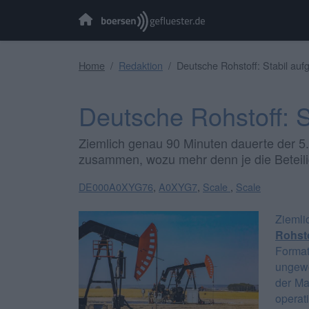
Home
Redaktion
Deutsche Rohstoff: Stabil aufg
Deutsche Rohstoff: St
Ziemlich genau 90 Minuten dauerte der 5
zusammen, wozu mehr denn je die Beteili
DE000A0XYG76
,
A0XYG7
,
Scale
,
Scale
Ziemli
Rohst
Forma
ungewöh
der Ma
operat