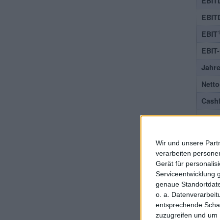
EBIT
EBIT
1
EBIT
EBIT
Jahr
Nett
Cash
Ergeb
Divid
Wir und unsere Part
verarbeiten persone
Gerät für personali
Serviceentwicklung 
genaue Standortdate
o. a. Datenverarbei
entsprechende Schalt
Nicht
zuzugreifen und um 