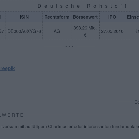
Deutsche Rohstoff
N
ISIN
Rechtsform
Börsenwert
IPO
Eins
393,26 Mio.
G7
DE000A0XYG76
AG
27.05.2010
K
€
* * *
reepik
E
ALWERTE
ersum mit auffälligem Chartmuster oder interessanten fundamental