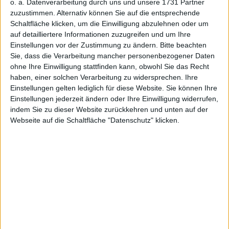
o. a. Datenverarbeitung durch uns und unsere 1731 Partner
Masterflex: Das wäre ein Ding
zuzustimmen. Alternativ können Sie auf die entsprechende
05 November 2025
Schaltfläche klicken, um die Einwilligung abzulehnen oder um
auf detailliertere Informationen zuzugreifen und um Ihre
#DE0005492938
#549293
#Prime Standard
#Smallcap
Einstellungen vor der Zustimmung zu ändern.
Bitte beachten
© boersengefluester.de | Redaktion
Sie, dass die Verarbeitung mancher personenbezogener Daten
ohne Ihre Einwilligung stattfinden kann, obwohl Sie das Recht
Masterflex
haben, einer solchen Verarbeitung zu widersprechen. Ihre
Masterflex: „Eine Akquisition
Einstellungen gelten lediglich für diese Website. Sie können Ihre
wäre wünschenswert“
Einstellungen jederzeit ändern oder Ihre Einwilligung widerrufen,
06 August 2025
indem Sie zu dieser Website zurückkehren und unten auf der
Webseite auf die Schaltfläche "Datenschutz" klicken.
#DE0005492938
#549293
#Prime Standard
#Smallcap
© boersengefluester.de | Redaktion
Masterflex
Masterflex: Bemerkenswerter
Großauftrag
24 Juni 2025
#DE0005492938
#549293
#Prime Standard
#Smallcap
© boersengefluester.de | Redaktion