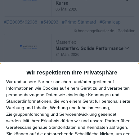
Kurse
06 Mai 2026
#DE0005492938
#549293
#Prime Standard
#Smallcap
© boersengefluester.de | Redaktion
Masterflex
Masterflex: Solide Performance
31 März 2026
#DE0005492938
#549293
#Prime Standard
#Smallcap
Wir respektieren Ihre Privatsphäre
© boersengefluester.de | Redaktion
Wir und unsere Partner speichern und/oder greifen auf
Masterflex
Informationen wie Cookies auf einem Gerät zu und verarbeiten
Aktuell zu Ihren Aktien:
personenbezogene Daten wie eindeutige Kennungen und
Masterflex
Standardinformationen, die von einem Gerät für personalisierte
10 März 2026
Werbung und Inhalte, Werbung und Inhaltsmessung,
Zielgruppenforschung und Serviceentwicklung gesendet
#DE0005492938
#549293
#Prime Standard
#Smallcap
werden.
Mit Ihrer Erlaubnis dürfen wir und unsere Partner über
© boersengefluester.de | Redaktion
Gerätescans genaue Standortdaten und Kenndaten abfragen.
Sie können auf die entsprechende Schaltfläche klicken, um der
Masterflex