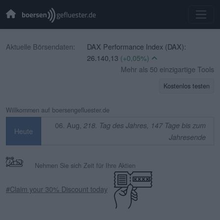
Aktuelle Börsendaten:
DAX Performance Index (DAX):
26.140,13
(+0,05%)
CBOE Volatility Index (VIX):
Mehr als 50 einzigartige Tools
15,33
(-3,04%)
Kostenlos testen
EURO STOXX 50 (SX5E):
6.502,56
(+0,39%)
Willkommen auf boersengefluester.de
TecDAX (TecDAX):
4.000,99
(+1,37%)
06. Aug,
218. Tag des Jahres, 147 Tage bis zum
Heute
SDAX (SDAX):
18.564,81
(+0,06%)
Jahresende
MDAX (MDAX):
32.431,12
(+0,01%)
OMX Stockholm 30 (OMXS30):
Nehmen Sie sich Zeit für Ihre Aktien
3.323,10
(-0,12%)
Swiss Market Index (SMI):
14.518,75
#Claim your 30% Discount today
(-0,23%)
IBEX 35 (IBEX 35):
0,00
(+0,00%)
CAC 40 (PX1):
8.699,71
(+0,35%)