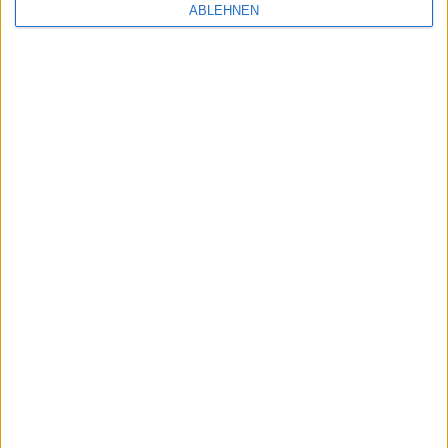
ABLEHNEN
Qualitätsjournalismus · Made in Frankfurt am Main,
Germany © 2026