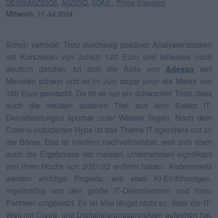
DE000A0Z23Q5
,
A0Z23Q
,
SDAX
,
Prime Standard
Mittwoch, 10 Jul 2024
Schon verrückt: Trotz durchweg positiver Analystenstudien
mit Kurszielen von zuletzt 120 Euro und teilweise noch
deutlich darüber, tut sich die Aktie von
Adesso
seit
Monaten schwer und ist im Juni sogar unter die Marke von
100 Euro gerutscht. Da ist es nur ein schwacher Trost, dass
auch die meisten anderen Titel aus dem Sektor IT-
Dienstleistungen spürbar unter Wasser liegen. Nach dem
Corona-induzierten Hype ist das Thema IT irgendwie out an
der Börse. Das ist insofern nachvollziehbar, weil sich eben
auch die Ergebnisse der meisten Unternehmen signifikant
von ihren Hochs von 2021/22 entfernt haben. Andererseits
werden wichtige Projekte, wie etwa KI-Einführungen,
regelmäßig von den große IT-Dienstleistern und ihren
Partnern umgesetzt. Es ist also längst nicht so, dass die IT-
Welt mit Cloud- und Digitalisierungsprojekten aufgehört hat,