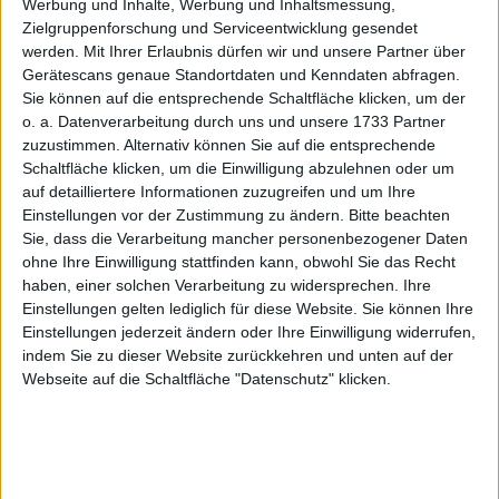
Werbung und Inhalte, Werbung und Inhaltsmessung,
2020
2021
2022
2023
2024
Zielgruppenforschung und Serviceentwicklung gesendet
werden.
Mit Ihrer Erlaubnis dürfen wir und unsere Partner über
1
Umsatzerlöse
523,38
678,32
900,25
1.135,90
1.296,9
Gerätescans genaue Standortdaten und Kenndaten abfragen.
1,2
EBITDA
60,41
102,42
92,91
80,03
98,35
Sie können auf die entsprechende Schaltfläche klicken, um der
o. a. Datenverarbeitung durch uns und unsere 1733 Partner
3
EBITDA-Marge %
11,54
15,10
10,32
7,05
7,58
zuzustimmen. Alternativ können Sie auf die entsprechende
1,4
Schaltfläche klicken, um die Einwilligung abzulehnen oder um
EBIT
34,23
66,42
48,15
22,31
30,84
auf detailliertere Informationen zuzugreifen und um Ihre
5
EBIT-Marge %
6,54
9,79
5,35
1,96
2,38
Einstellungen vor der Zustimmung zu ändern.
Bitte beachten
Sie, dass die Verarbeitung mancher personenbezogener Daten
1
Jahresüberschuss
20,95
47,93
28,79
3,41
10,20
ohne Ihre Einwilligung stattfinden kann, obwohl Sie das Recht
6
Netto-Marge %
4,00
7,07
3,20
0,30
0,79
haben, einer solchen Verarbeitung zu widersprechen. Ihre
Einstellungen gelten lediglich für diese Website. Sie können Ihre
1,7
Cashflow
64,96
47,91
36,07
76,86
110,56
Einstellungen jederzeit ändern oder Ihre Einwilligung widerrufen,
indem Sie zu dieser Website zurückkehren und unten auf der
8
Ergebnis je Aktie
3,39
7,63
4,40
0,49
1,25
Webseite auf die Schaltfläche "Datenschutz" klicken.
8
Dividende je Aktie
0,52
0,60
0,65
0,70
0,75
Quelle
: boersengefluester.de und Firmenangaben; Zahlen
für 2026 geschätzt