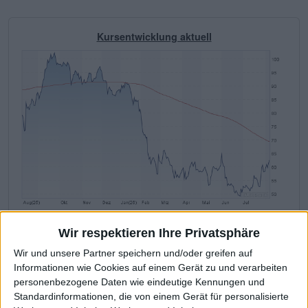
Kursentwicklung aktuell
Adesso
Kurs: 62,50
Wir respektieren Ihre Privatsphäre
Wir und unsere Partner speichern und/oder greifen auf
Informationen wie Cookies auf einem Gerät zu und verarbeiten
Fundamentale Kennzahlen
personenbezogene Daten wie eindeutige Kennungen und
Die wichtigsten Finanzdaten auf ei
Standardinformationen, die von einem Gerät für personalisierte