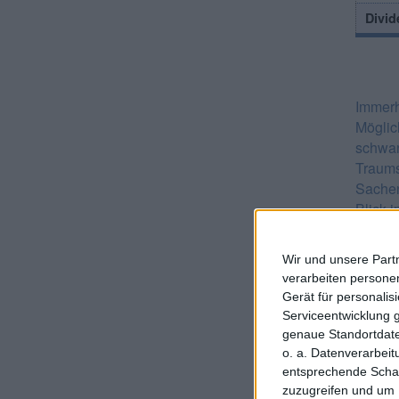
Divid
Immerh
Möglic
schwar
Traums
Sachen
Blick 
sonsti
den au
Wir und unsere Part
davon 
verarbeiten persone
und di
Gerät für personali
vertei
Serviceentwicklung 
werden
genaue Standortdate
Mivoli
o. a. Datenverarbei
entsprechende Schalt
Für di
zuzugreifen und um 