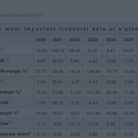
pany related KPIs
e most important financial data at a gla
2020
2021
2022
2023
2024
2025
1
16,93
162,72
38,49
3,18
4,47
16,00
1,2
DA
4,69
39,53
5,46
-4,42
-3,52
-1,70
3
DA-margin %
27,70
24,29
14,19
-138,99
-78,75
-10,63
,4
2,80
38,81
-4,37
-5,34
-3,62
-2,80
5
-margin %
16,54
23,85
-11,35
-167,93
-80,98
-17,50
1
rofit
1,70
29,72
-3,72
-4,69
-2,05
-2,00
6
margin %
10,04
18,27
-9,67
-147,48
-45,86
-12,50
1,7
flow
-1,11
8,21
13,15
-10,26
9,86
-1,30
8
ngs per share
0,13
2,30
-0,29
-0,36
-0,16
-0,15