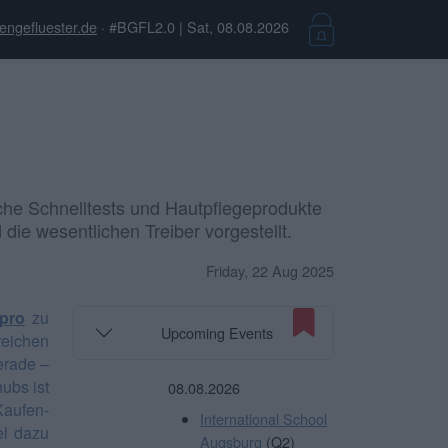
engefluester.de
· #BGFL2.0 | Sat, 08.08.2026
he Schnelltests und Hautpflegeprodukte
die wesentlichen Treiber vorgestellt.
Friday, 22 Aug 2025
pro
zu
Upcoming Events
ereichen
erade –
ubs ist
08.08.2026
Kaufen-
International School
el dazu
Augsburg
(Q2)