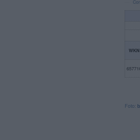
Co
WKN
65771
Foto:
b