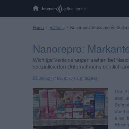
Home
Editorial
Nanorepro: Markante Veränder
Nanorepro: Markant
Wichtige Veränderungen stehen bei NanoR
spezialisierten Unternehmens deutlich ans
DE0006577109
,
657710
,
m:access
Der Au
sein. J
Schnel
oberha
eine 
Einsch