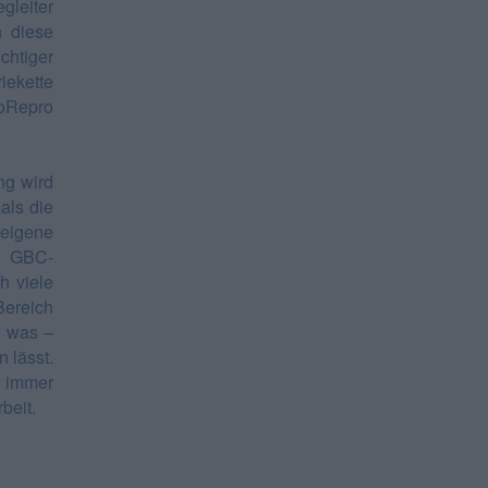
gleiter
n diese
htiger
iekette
oRepro
ng wird
als die
 eigene
em GBC-
h viele
ereich
, was –
 lässt.
r immer
beit.