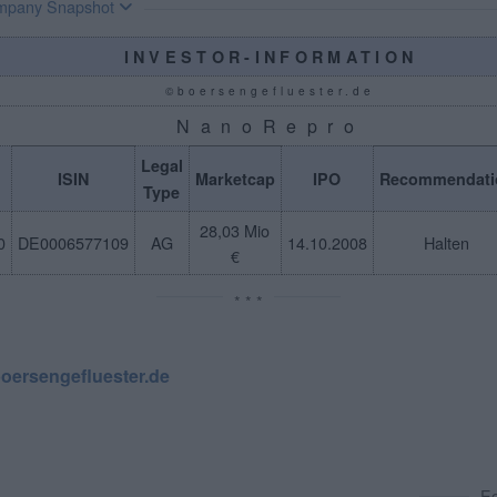
mpany Snapshot
INVESTOR-INFORMATION
©boersengefluester.de
NanoRepro
Legal
ISIN
Marketcap
IPO
Recommendati
Type
28,03 Mio
0
DE0006577109
AG
14.10.2008
Halten
€
* * *
oersengefluester.de
E