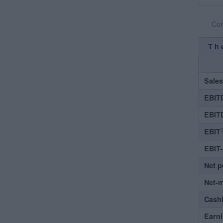
Com
Th
Sales
EBIT
EBIT
1
EBIT
EBIT
Net p
Net-
Cash
Earni