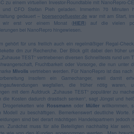
C zu einem virtuellen Investor-Roundtable mit NanoRepro-C
t und CFO Stefan Pieh geladen. Immerhin 70 Minuten h
taltung gedauert –
boersengefluester.de
war mit am Start, i
n wir erst vor einem Monat (
HIER
) auf die vielen pos
erungen bei NanoRepro hingewiesen.
m gehört für uns freilich auch ein regelmäßiger Regal-Check
iekette dm zur Recherche. Der Blick gilt dabei den früher un
„Zuhause TEST“ vertriebenen diversen Schnelltests rund um
hwangerschaft, Fruchtbarkeit oder Vorsorge, die nun unter 
marke
Mivolis
vertrieben werden. Für NanoRepro ist das nach
orbereitung insofern ein Gamechanger, weil damit erhe
tingaufwendungen wegfallen, die früher nötig waren, 
gen mit dem Aufdruck „Zuhause TEST“ populärer zu mache
 die Kosten dadurch drastisch senken“, sagt Jüngst und hei
e Drogerieketten wie
Rossmann
oder
Müller
willkommen, si
 Modell zu beschäftigen. Bemerkenswert deutliche Worte.
eidungen sind bei derart mächtigen Handelspartnern jedoch n
en. Zunächst muss für alle Beteiligten nachhaltig klar sein,
kte wie von den Kunden angenommen werden. „Man braucht