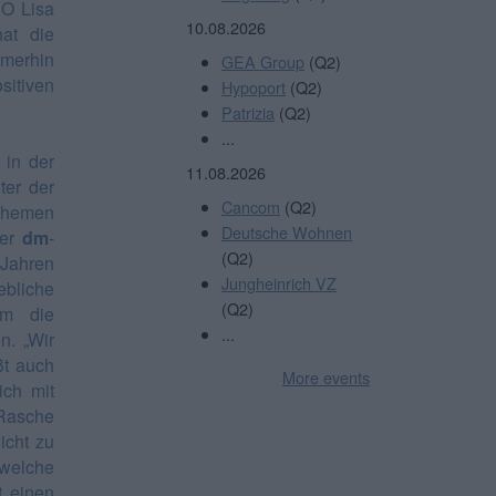
EO Lisa
10.08.2026
at die
mmerhin
GEA Group
(Q2)
itiven
Hypoport
(Q2)
Patrizia
(Q2)
...
 in der
11.08.2026
ter der
Cancom
(Q2)
 Themen
Deutsche Wohnen
der
dm
-
(Q2)
 Jahren
Jungheinrich VZ
bliche
(Q2)
um die
...
n. „Wir
ßt auch
More events
ch mit
 Rasche
icht zu
 welche
 einen