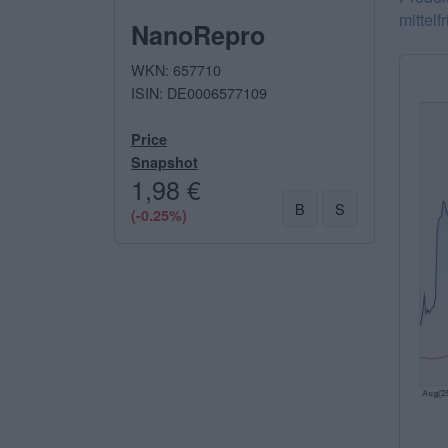
mittelf
NanoRepro
WKN: 657710
ISIN: DE0006577109
Price
Snapshot
1,98 €
B
S
(-0.25%)