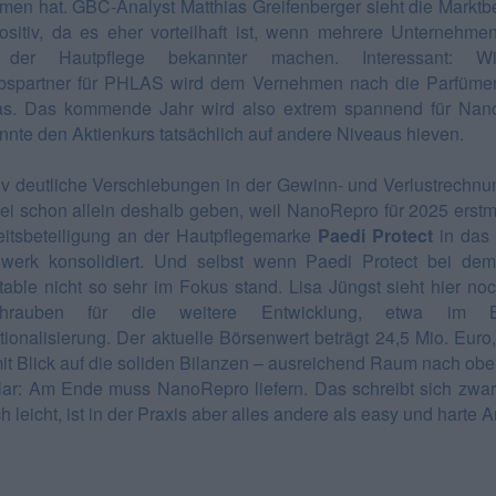
en hat. GBC-Analyst Matthias Greifenberger sieht die Marktbe
ositiv, da es eher vorteilhaft ist, wenn mehrere Unternehme
der Hautpflege bekannter machen. Interessant: Wic
ebspartner für PHLAS wird dem Vernehmen nach die Parfümer
as. Das kommende Jahr wird also extrem spannend für Nan
nnte den Aktienkurs tatsächlich auf andere Niveaus hieven.
tiv deutliche Verschiebungen in der Gewinn- und Verlustrechnu
ei schon allein deshalb geben, weil NanoRepro für 2025 erstm
itsbeteiligung an der Hautpflegemarke
Paedi Protect
in das
werk konsolidiert. Und selbst wenn Paedi Protect bei d
able nicht so sehr im Fokus stand. Lisa Jüngst sieht hier noc
schrauben für die weitere Entwicklung, etwa im B
ationalisierung. Der aktuelle Börsenwert beträgt 24,5 Mio. Euro
it Blick auf die soliden Bilanzen – ausreichend Raum nach oben
lar: Am Ende muss NanoRepro liefern. Das schreibt sich zwa
h leicht, ist in der Praxis aber alles andere als easy und harte Ar