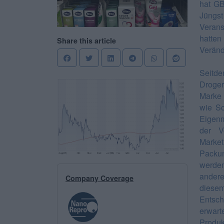
hat GB
Jüngs
Verans
hatte
Share this article
Veränd
Seitde
Droger
Marke 
wie Sc
Eigen
der V
Marke
Packun
werden
ander
Company Coverage
diesem
Entsch
erwart
Produ