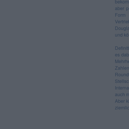
bekomm
aber p
Form 
Vertri
Dougl
und kö
Defini
es dab
Mehrhe
Zahlen
Roundt
Stell
Intern
auch m
Aber k
ziemlic