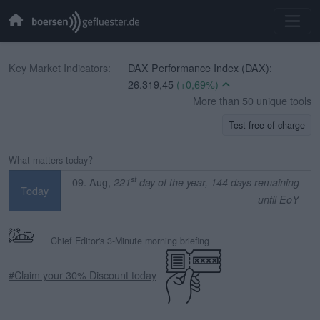
Key Market Indicators:
DAX Performance Index (DAX):
26.319,45
(+0,69%)
CBOE Volatility Index (VIX):
More than 50 unique tools
14,90
(-1,65%)
Test free of charge
EURO STOXX 50 (SX5E):
6.523,86
(+0,33%)
What matters today?
TecDAX (TecDAX):
4.068,78
(+1,69%)
st
09. Aug,
221
day of the year, 144 days remaining
Today
SDAX (SDAX):
18.659,63
(+0,51%)
until EoY
MDAX (MDAX):
32.407,20
(-0,07%)
OMX Stockholm 30 (OMXS30):
Chief Editor's 3-Minute morning briefing
3.312,34
(-0,32%)
Swiss Market Index (SMI):
14.544,91
#Claim your 30% Discount today
(+0,18%)
IBEX 35 (IBEX 35):
0,00
(+0,00%)
CAC 40 (PX1):
8.714,93
(+0,17%)