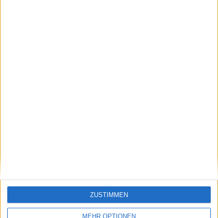
„Give value. Give value. Give value. And then ask for the
business.“
Gary Vaynerchuk
* * *
Hotstocks
Significantly recovered
ZUSTIMMEN
MEHR OPTIONEN