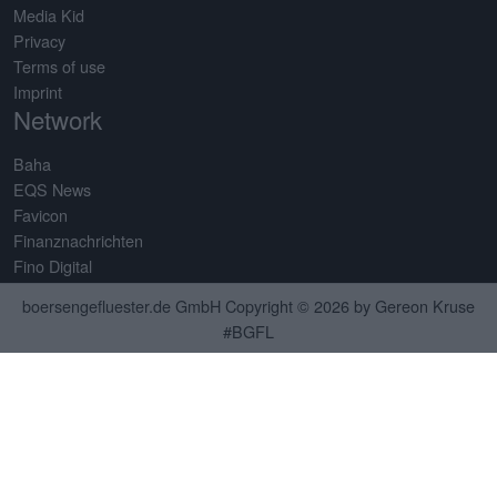
Media Kid
Privacy
Terms of use
Imprint
Network
Baha
EQS News
Favicon
Finanznachrichten
Fino Digital
Server 24
boersengefluester.de GmbH Copyright © 2026 by Gereon Kruse
TradingView
#BGFL
Partner
BankM
Cross Alliance
GBC
Montega
Contact