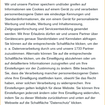
einen Blick wert
Wir und unsere Partner speichern und/oder greifen auf
14 April 2026
Informationen wie Cookies auf einem Gerät zu und verarbeiten
personenbezogene Daten wie eindeutige Kennungen und
#DE000A0DNAY5
#A0DNAY
#Prime Standard
#SmallCap
Standardinformationen, die von einem Gerät für personalisierte
© boersengefluester.de | Redaktion
Werbung und Inhalte, Werbung und Inhaltsmessung,
Zielgruppenforschung und Serviceentwicklung gesendet
bet-at-home.com
werden.
Mit Ihrer Erlaubnis dürfen wir und unsere Partner über
bet-at-home.com
Gerätescans genaue Standortdaten und Kenndaten abfragen.
30 June 2024
Sie können auf die entsprechende Schaltfläche klicken, um der
o. a. Datenverarbeitung durch uns und unsere 1733 Partner
#DE000A0DNAY5
#A0DNAY
#Prime Standard
#SmallCap
zuzustimmen. Alternativ können Sie auf die entsprechende
© boersengefluester.de | Redaktion
Schaltfläche klicken, um die Einwilligung abzulehnen oder um
auf detailliertere Informationen zuzugreifen und um Ihre
bet-at-home.com
Einstellungen vor der Zustimmung zu ändern.
Bitte beachten
bet-at-home.com: Weitgehend
Sie, dass die Verarbeitung mancher personenbezogener Daten
unter Kontrolle
ohne Ihre Einwilligung stattfinden kann, obwohl Sie das Recht
12 June 2024
haben, einer solchen Verarbeitung zu widersprechen. Ihre
Einstellungen gelten lediglich für diese Website. Sie können Ihre
#DE000A0DNAY5
#A0DNAY
#Prime Standard
#SmallCap
Einstellungen jederzeit ändern oder Ihre Einwilligung widerrufen,
© boersengefluester.de | Redaktion
indem Sie zu dieser Website zurückkehren und unten auf der
Webseite auf die Schaltfläche "Datenschutz" klicken.
bet-at-home.com