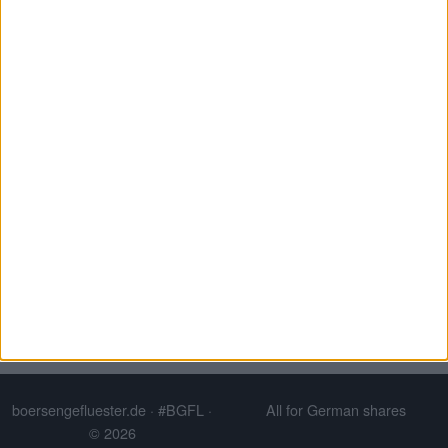
#BGFL in Social Networks
LINKEDIN
X (Twitter)
INSTAGRAM
META
XING
You don't want to see Advertisments? Simply register for
a user account. The registration is free and reduce the
number of ADs significant.
Qualitätsjournalismus · Made in Germany © 2026
boersengefluester.de · #BGFL
·
All for German shares
© 2026