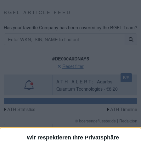
BGFL ARTICLE FEED
Has your favorite Company has been covered by the BGFL Team?
#DE000A0DNAY5
Reset filter
B/S
ATH ALERT:
Aqarios
Quantum Technologies · €8,20
ATH Statistics
ATH Timeline
© boersengefluester.de | Redaktion
bet-at-home.com
Wir respektieren Ihre Privatsphäre
bet-at-home.com: Mal wieder