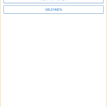
ABLEHNEN
Clere
Kurs: 12,60
Reform is drawing nearer