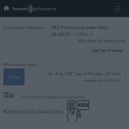
Key Market Indicators:
DAX Performance Index (DAX):
26.202,67
(+0,29%)
CBOE Volatility Index (VIX):
More than 50 unique tools
15,56
(-1,77%)
Test free of charge
EURO STOXX 50 (SX5E):
6.526,51
(+0,76%)
What matters today?
TecDAX (TecDAX):
4.009,25
(+1,55%)
th
06. Aug,
218
day of the year, 147 days
Today
SDAX (SDAX):
18.599,14
(+0,19%)
remaining until EoY
MDAX (MDAX):
32.444,75
(+0,06%)
OMX Stockholm 30 (OMXS30):
Chief Editor's 3-Minute morning briefing
3.331,07
(+0,17%)
Swiss Market Index (SMI):
14.522,41
#Claim your 30% Discount today
(-0,23%)
IBEX 35 (IBEX 35):
0,00
(+0,00%)
CAC 40 (PX1):
8.739,22
(+0,83%)