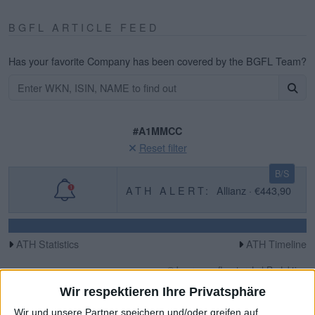
BGFL ARTICLE FEED
Has your favorite Company has been covered by the BGFL Team?
#A1MMCC
Reset filter
B/S
ATH ALERT:
Allianz · €443,90
ATH Statistics
ATH Timeline
© boersengefluester.de | Redaktion
Wir respektieren Ihre Privatsphäre
Medios
Medios: Einstieg ins Cannabis-
Wir und unsere Partner speichern und/oder greifen auf