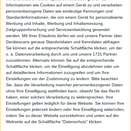
Geschäft
Informationen wie Cookies auf einem Gerät zu und verarbeiten
19 January 2026
personenbezogene Daten wie eindeutige Kennungen und
Standardinformationen, die von einem Gerät für personalisierte
#DE000A1MMCC8
#A1MMCC
#SDAX
# Prime Standard
Werbung und Inhalte, Werbung und Inhaltsmessung,
#MidCap
Zielgruppenforschung und Serviceentwicklung gesendet
© boersengefluester.de | Redaktion
werden.
Mit Ihrer Erlaubnis dürfen wir und unsere Partner über
Gerätescans genaue Standortdaten und Kenndaten abfragen.
Medios
Sie können auf die entsprechende Schaltfläche klicken, um der
Aktuell zu Ihren Aktien: Medios
o. a. Datenverarbeitung durch uns und unsere 1731 Partner
07 October 2025
zuzustimmen. Alternativ können Sie auf die entsprechende
Schaltfläche klicken, um die Einwilligung abzulehnen oder um
#DE000A1MMCC8
#A1MMCC
#Prime Standard
#MidCap
auf detailliertere Informationen zuzugreifen und um Ihre
© boersengefluester.de | Redaktion
Einstellungen vor der Zustimmung zu ändern.
Bitte beachten
Sie, dass die Verarbeitung mancher personenbezogener Daten
Medios
ohne Ihre Einwilligung stattfinden kann, obwohl Sie das Recht
Medios: Ganz solide
haben, einer solchen Verarbeitung zu widersprechen. Ihre
Wachstumsstory
Einstellungen gelten lediglich für diese Website. Sie können Ihre
21 August 2025
Einstellungen jederzeit ändern oder Ihre Einwilligung widerrufen,
indem Sie zu dieser Website zurückkehren und unten auf der
#DE000A1MMCC8
#A1MMCC
#Prime Standard
#MidCap
Webseite auf die Schaltfläche "Datenschutz" klicken.
© boersengefluester.de | Redaktion