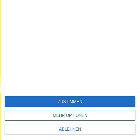
Significantly recovered
ZUSTIMMEN
MEHR OPTIONEN
Clere
Kurs: 12,50
ABLEHNEN