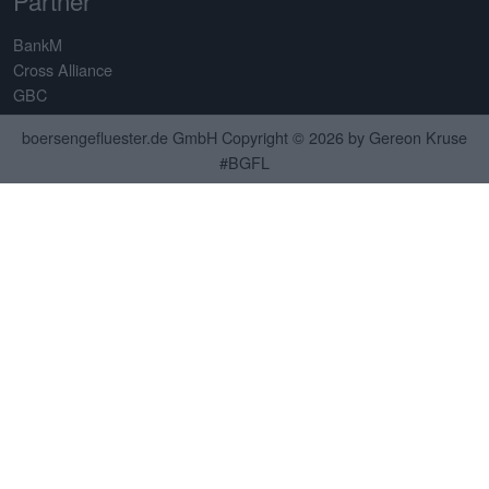
Partner
BankM
Cross Alliance
GBC
Montega
boersengefluester.de GmbH Copyright © 2026 by Gereon Kruse
Contact
#BGFL
Send
Idea & concept:
3R Technologies