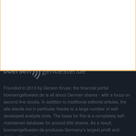
boersengefluester.de · #BGFL
·
All for German shares
© 2026
Good luck with all your investments
Founded in 2013 by Gereon Kruse, the financial portal
boersengefluester.de is all about German shares - with a focus on
second-line stocks. In addition to traditional editorial articles, the
site stands out in particular thanks to a large number of self-
developed analysis tools. The basis for this is a completely self-
maintained database for around 650 shares. As a result,
boersengefluester.de produces Germany's largest profit and