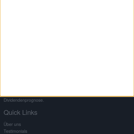
© 2026
Viel Erfolg mit Ihren Investments!
Auf dem 2013 von Gereon Kruse gegründeten Finanzportal
boersengefluester.de dreht sich alles um deutsche Aktien – mit
Schwerpunkt auf Nebenwerte. Neben klassischen redaktionellen
Beiträgen sticht die Seite insbesondere durch eine Vielzahl an
selbst entwickelten Analysetools hervor. Basis dafür ist eine
komplett selbst gepflegte Datenbank für rund 650 Aktien. Damit
erstellt boersengefluester.de Deutschlands größte Gewinn- und
Dividendenprognose.
Quick Links
Über uns
Testimonials