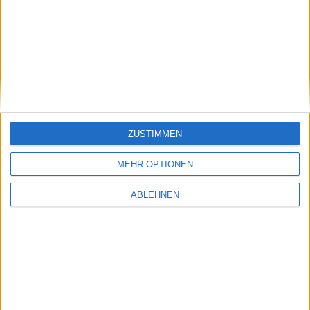
#BGFL-CHARTSHOW: HOTSTOCKS
Heiße Aktien mit viel Kurspotenzial, aber eben auch Risiken.
Geeignet sind die Titel daher nur für spekukativ orientierte
Anleger.
ZUSTIMMEN
Vom März-Tief deutlich erholt
Fahrschulreform rückt näher
MEHR OPTIONEN
ABLEHNEN