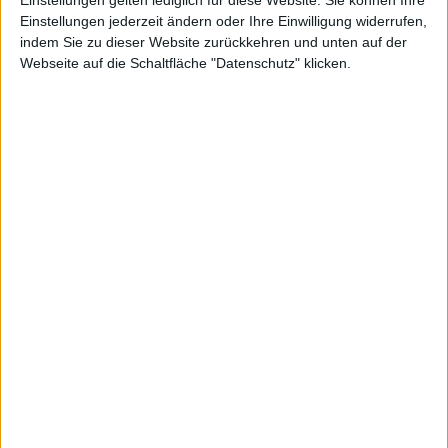
Binect: Operatives
Einstellungen jederzeit ändern oder Ihre Einwilligung widerrufen,
Fonterelli SPAC 4:
Geschäft wird verkauft
indem Sie zu dieser Website zurückkehren und unten auf der
Webseite auf die Schaltfläche "Datenschutz" klicken.
Lesen
Lesen
Your ad here
28.05.2026
Delticom: Dividende
kommt später
Lesen
20.05.2026
27.03.2026
SFC Energy: Noch ein
Jost Werke: Kräftiger
Großauftrag
Kursabsacker
Lesen
Lesen