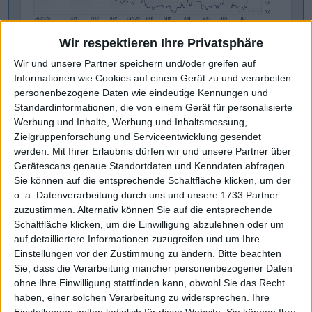
SCP Standard Capital Partners
Kurs: 1,70
Wir respektieren Ihre Privatsphäre
Wir und unsere Partner speichern und/oder greifen auf
Informationen wie Cookies auf einem Gerät zu und verarbeiten
personenbezogene Daten wie eindeutige Kennungen und
Standardinformationen, die von einem Gerät für personalisierte
MEHR #BGFL SNACKS
Werbung und Inhalte, Werbung und Inhaltsmessung,
Zielgruppenforschung und Serviceentwicklung gesendet
werden.
Mit Ihrer Erlaubnis dürfen wir und unsere Partner über
07.08.2026
20.07.2026
Gerätescans genaue Standortdaten und Kenndaten abfragen.
IVU Traffic:
Sie können auf die entsprechende Schaltfläche klicken, um der
Rhön-Klinikum:
o. a. Datenverarbeitung durch uns und unsere 1733 Partner
Ergebnisprognose für
Squeeze-out naht
zuzustimmen. Alternativ können Sie auf die entsprechende
2026 heraufgesetzt
Schaltfläche klicken, um die Einwilligung abzulehnen oder um
Lesen
Lesen
auf detailliertere Informationen zuzugreifen und um Ihre
Einstellungen vor der Zustimmung zu ändern.
Bitte beachten
Sie, dass die Verarbeitung mancher personenbezogener Daten
ohne Ihre Einwilligung stattfinden kann, obwohl Sie das Recht
02.07.2026
11.06.2026
haben, einer solchen Verarbeitung zu widersprechen. Ihre
Einstellungen gelten lediglich für diese Website. Sie können Ihre