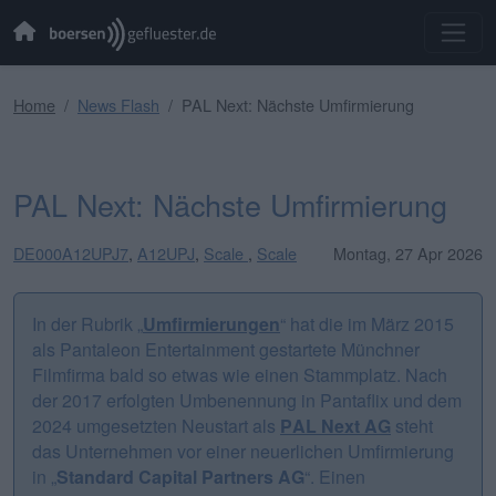
Home
News Flash
PAL Next: Nächste Umfirmierung
PAL Next: Nächste Umfirmierung
DE000A12UPJ7
,
A12UPJ
,
Scale
,
Scale
Montag, 27 Apr 2026
In der Rubrik „
Umfirmierungen
“ hat die im März 2015
als Pantaleon Entertainment gestartete Münchner
Filmfirma bald so etwas wie einen Stammplatz. Nach
der 2017 erfolgten Umbenennung in Pantaflix und dem
2024 umgesetzten Neustart als
PAL Next AG
steht
das Unternehmen vor einer neuerlichen Umfirmierung
in „
Standard Capital Partners AG
“. Einen