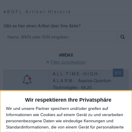
#BGFL Artikel-Historie
Gibt es hier einen Artikel über Ihre Aktie?
#MDAX
Filter zurücksetzen
K/V
ALL-TIME-HIGH-
ALARM:
Aqarios Quantum
Technologies · €8,20
Wir respektieren Ihre Privatsphäre
ATH-Statistiken
ATH-Chronologie
Wir und unsere Partner speichern und/oder greifen auf
© boersengefluester.de | Redaktion
Informationen wie Cookies auf einem Gerät zu und verarbeiten
personenbezogene Daten wie eindeutige Kennungen und
Index-Umstellung Q3/2024 -
Standardinformationen, die von einem Gerät für personalisierte
MDAX/SDAX - Die Auf- und