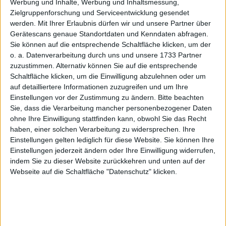
Werbung und Inhalte, Werbung und Inhaltsmessung,
Absteiger
Zielgruppenforschung und Serviceentwicklung gesendet
04 September 2024
werden.
Mit Ihrer Erlaubnis dürfen wir und unsere Partner über
Gerätescans genaue Standortdaten und Kenndaten abfragen.
#MDAX
#SDAX
#INDEX
Sie können auf die entsprechende Schaltfläche klicken, um der
© boersengefluester.de | Redaktion
o. a. Datenverarbeitung durch uns und unsere 1733 Partner
zuzustimmen. Alternativ können Sie auf die entsprechende
Deutsche Wohnen / GSW
Immobilien: Aktueller
Schaltfläche klicken, um die Einwilligung abzulehnen oder um
Zwischenstand
auf detailliertere Informationen zuzugreifen und um Ihre
19 September 2013
Einstellungen vor der Zustimmung zu ändern.
Bitte beachten
Sie, dass die Verarbeitung mancher personenbezogener Daten
#MDAX
#BaFin
#GSW111
#A0HN5C
#Wohnimmobilien
ohne Ihre Einwilligung stattfinden kann, obwohl Sie das Recht
#Zusammenschluss
#Immo-Aktien
#Mindestannahme
haben, einer solchen Verarbeitung zu widersprechen. Ihre
Einstellungen gelten lediglich für diese Website. Sie können Ihre
© boersengefluester.de | Redaktion
Einstellungen jederzeit ändern oder Ihre Einwilligung widerrufen,
Stada Arzneimittel: Top MDAX-
indem Sie zu dieser Website zurückkehren und unten auf der
Aktie mit KGV 10
Webseite auf die Schaltfläche "Datenschutz" klicken.
09 Juli 2013
#MDAX
#Generika
#725180
#Pharma-Aktien
© boersengefluester.de | Redaktion