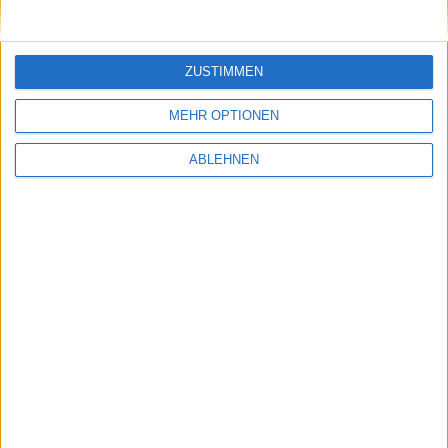
ZUSTIMMEN
MEHR OPTIONEN
ABLEHNEN
123fahrschule
Kurs: 2,44
Sphene Capital: Kursziel 2,50 Euro