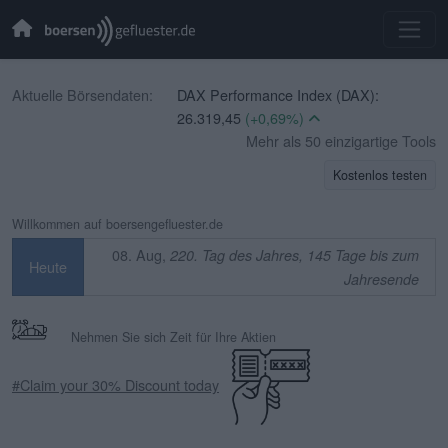
Aktuelle Börsendaten:
DAX Performance Index (DAX):
26.319,45
(+0,69%)
CBOE Volatility Index (VIX):
Mehr als 50 einzigartige Tools
14,90
(-1,65%)
Kostenlos testen
EURO STOXX 50 (SX5E):
6.523,86
(+0,33%)
Willkommen auf boersengefluester.de
TecDAX (TecDAX):
4.068,78
(+1,69%)
08. Aug,
220. Tag des Jahres, 145 Tage bis zum
Heute
SDAX (SDAX):
18.659,63
(+0,51%)
Jahresende
MDAX (MDAX):
32.407,20
(-0,07%)
OMX Stockholm 30 (OMXS30):
Nehmen Sie sich Zeit für Ihre Aktien
3.312,34
(-0,32%)
Swiss Market Index (SMI):
14.544,91
#Claim your 30% Discount today
(+0,18%)
IBEX 35 (IBEX 35):
0,00
(+0,00%)
CAC 40 (PX1):
8.714,93
(+0,17%)