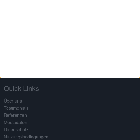
Auf dem 2013 von Gereon Kruse gegründeten Finanzportal
boersengefluester.de dreht sich alles um deutsche Aktien – mit
Schwerpunkt auf Nebenwerte. Neben klassischen redaktionellen
Beiträgen sticht die Seite insbesondere durch eine Vielzahl an
selbst entwickelten Analysetools hervor. Basis dafür ist eine
komplett selbst gepflegte Datenbank für rund 650 Aktien. Damit
erstellt boersengefluester.de Deutschlands größte Gewinn- und
Dividendenprognose.
Quick Links
Über uns
Testimonials
Referenzen
Mediadaten
Datenschutz
Nutzungsbedingungen