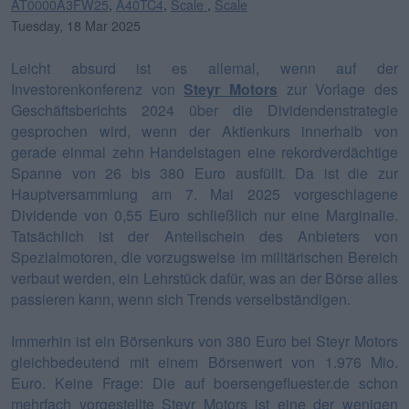
AT0000A3FW25
,
A40TC4
,
Scale
,
Scale
Tuesday, 18 Mar 2025
Leicht absurd ist es allemal, wenn auf der
Investorenkonferenz von
Steyr Motors
zur Vorlage des
Geschäftsberichts 2024 über die Dividendenstrategie
gesprochen wird, wenn der Aktienkurs innerhalb von
gerade einmal zehn Handelstagen eine rekordverdächtige
Spanne von 26 bis 380 Euro ausfüllt. Da ist die zur
Hauptversammlung am 7. Mai 2025 vorgeschlagene
Dividende von 0,55 Euro schließlich nur eine Marginalie.
Tatsächlich ist der Anteilschein des Anbieters von
Spezialmotoren, die vorzugsweise im militärischen Bereich
verbaut werden, ein Lehrstück dafür, was an der Börse alles
passieren kann, wenn sich Trends verselbständigen.
Immerhin ist ein Börsenkurs von 380 Euro bei Steyr Motors
gleichbedeutend mit einem Börsenwert von 1.976 Mio.
Euro. Keine Frage: Die auf boersengefluester.de schon
mehrfach vorgestellte Steyr Motors ist eine der wenigen