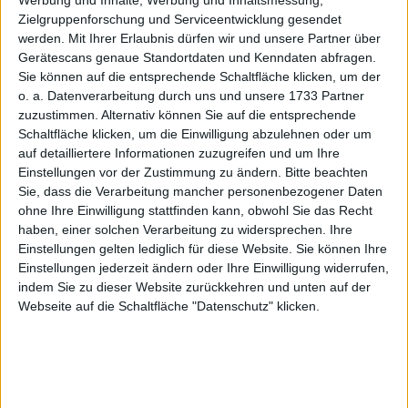
Werbung und Inhalte, Werbung und Inhaltsmessung,
a glance
Zielgruppenforschung und Serviceentwicklung gesendet
2020
2021
2022
2023
2024
2025
2026
werden.
Mit Ihrer Erlaubnis dürfen wir und unsere Partner über
Gerätescans genaue Standortdaten und Kenndaten abfragen.
1
Sales
0,00
40,40
28,05
38,13
41,66
48,48
89,00
Sie können auf die entsprechende Schaltfläche klicken, um der
o. a. Datenverarbeitung durch uns und unsere 1733 Partner
1,2
EBITDA
0,00
2,90
1,38
-1,44
7,40
6,78
14,75
zuzustimmen. Alternativ können Sie auf die entsprechende
EBITDA-
Schaltfläche klicken, um die Einwilligung abzulehnen oder um
0,00
7,18
4,92
-3,78
17,76
13,99
16,57
3
margin %
auf detailliertere Informationen zuzugreifen und um Ihre
Einstellungen vor der Zustimmung zu ändern.
Bitte beachten
1,4
EBIT
0,00
2,00
0,39
-5,78
6,47
5,78
13,50
Sie, dass die Verarbeitung mancher personenbezogener Daten
EBIT-
ohne Ihre Einwilligung stattfinden kann, obwohl Sie das Recht
0,00
4,95
1,39
-15,16
15,53
11,91
15,17
5
margin %
haben, einer solchen Verarbeitung zu widersprechen. Ihre
Einstellungen gelten lediglich für diese Website. Sie können Ihre
1
Net profit
0,00
1,50
0,19
-9,13
4,88
3,88
9,60
Einstellungen jederzeit ändern oder Ihre Einwilligung widerrufen,
Net-margin
indem Sie zu dieser Website zurückkehren und unten auf der
0,00
3,71
0,68
-23,94
11,71
8,01
10,79
6
%
Webseite auf die Schaltfläche "Datenschutz" klicken.
1,7
Cashflow
0,00
0,90
-5,80
1,88
2,03
4,47
7,00
Earnings
0,00
0,29
0,04
-1,76
0,94
0,75
1,85
8
per share
Dividend