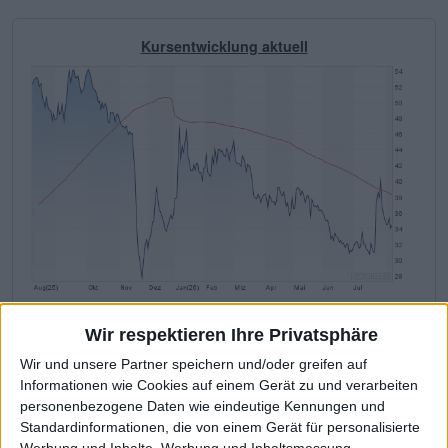
Kursentwicklung aktuell
Steyr Motors
Kurs: 34,36
Wir respektieren Ihre Privatsphäre
Wir und unsere Partner speichern und/oder greifen auf
Informationen wie Cookies auf einem Gerät zu und verarbeiten
Company related KPIs
personenbezogene Daten wie eindeutige Kennungen und
Standardinformationen, die von einem Gerät für personalisierte
The most important financial data at