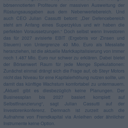
börsennotierten Profiteure der massiven Ausweitung der
Rüstungsausgaben aus dem Nebenwertebereich. Und
auch CEO Julian Cassutti betont: „Der Defencebereich
steht am Anfang eines Superzyklus und wir haben die
perfekten Voraussetzungen.“ Doch selbst wenn Investoren
das für 2027 avisierte EBIT (Ergebnis vor Zinsen und
Steuern) von Untergrenze 40 Mio. Euro als Messlatte
heranziehen, ist die aktuelle Marktkapitalisierung von immer
noch 1.487 Mio. Euro nur schwer zu erklären. Dabei bietet
der Börsenwert Raum für jede Menge Spekulationen:
Zunächst einmal drängt sich die Frage auf, ob Steyr Motors
nicht das Niveau für eine Kapitalerhöhung nutzen sollte, um
damit das künftige Wachstum komfortabel zu untermauern.
„Aktuell gibt es diesbezüglich keine Planungen. Der
Businessplan bis 2027 basiert komplett auf
Selbstfinanzierung“, sagt Julian Cassutti auf der
Investorenkonferenz. Demnach ist zurzeit auch die
Aufnahme von Fremdkapital via Anleihen oder ähnlicher
Instrumente keine Option.