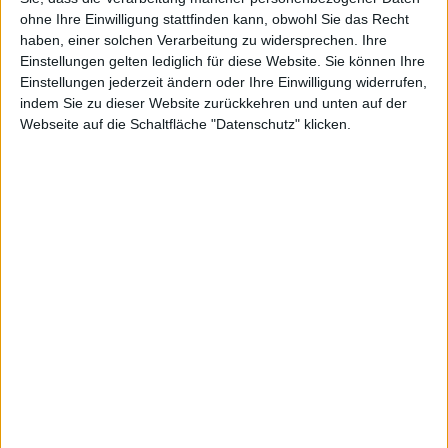
ohne Ihre Einwilligung stattfinden kann, obwohl Sie das Recht
United Eco Solutions
Kurs: 0,10
haben, einer solchen Verarbeitung zu widersprechen. Ihre
Einstellungen gelten lediglich für diese Website. Sie können Ihre
Einstellungen jederzeit ändern oder Ihre Einwilligung widerrufen,
indem Sie zu dieser Website zurückkehren und unten auf der
Webseite auf die Schaltfläche "Datenschutz" klicken.
MORE #BGFL SNACKS
07.08.2026
20.07.2026
IVU Traffic:
Rhön-Klinikum:
Ergebnisprognose für
Squeeze-out naht
2026 heraufgesetzt
Read More
Read More
02.07.2026
11.06.2026
Binect: Operatives