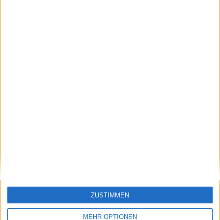
Editorial
Editorial
Pyramid: Hoher
Bastei Lübbe: Ausblick macht
Auftragseingang
Mut
Editorial
Gabler Group: Guter Newsflow
EoM
ZUSTIMMEN
MEHR OPTIONEN