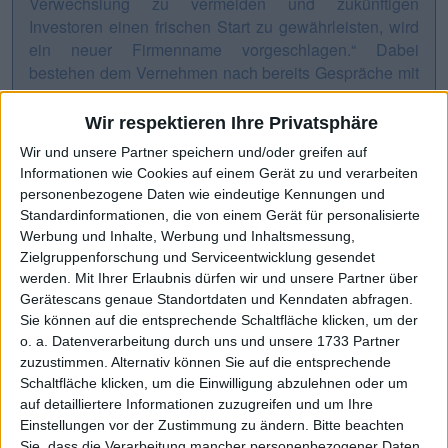
Verwechslung zu vermeiden und zukünftigen
Investoren einen frischen Start zu gewährleisten, wird
ein neuer Firmenname vorgeschlagen.“ Dabei
bestehen dem Vernehmen nach bereits Gespräche mit
neuen Investoren und Gesellschaften.
Boersengefluester.de
wird die Entwicklung weiter
Wir respektieren Ihre Privatsphäre
verfolgen, zumal wir bei der Jubiläumsveranstaltung
Wir und unsere Partner speichern und/oder greifen auf
Anfang November mit auf dem Parkett waren.
Informationen wie Cookies auf einem Gerät zu und verarbeiten
personenbezogene Daten wie eindeutige Kennungen und
Standardinformationen, die von einem Gerät für personalisierte
Kursentwicklung aktuell
Werbung und Inhalte, Werbung und Inhaltsmessung,
Zielgruppenforschung und Serviceentwicklung gesendet
werden.
Mit Ihrer Erlaubnis dürfen wir und unsere Partner über
Gerätescans genaue Standortdaten und Kenndaten abfragen.
Sie können auf die entsprechende Schaltfläche klicken, um der
o. a. Datenverarbeitung durch uns und unsere 1733 Partner
zuzustimmen. Alternativ können Sie auf die entsprechende
Schaltfläche klicken, um die Einwilligung abzulehnen oder um
auf detailliertere Informationen zuzugreifen und um Ihre
Einstellungen vor der Zustimmung zu ändern.
Bitte beachten
Sie, dass die Verarbeitung mancher personenbezogener Daten