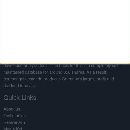
Good luck with all your investments
Founded in 2013 by Gereon Kruse, the financial portal
boersengefluester.de is all about German shares - with a focus on
second-line stocks. In addition to traditional editorial articles, the
site stands out in particular thanks to a large number of self-
developed analysis tools. The basis for this is a completely self-
maintained database for around 650 shares. As a result,
boersengefluester.de produces Germany's largest profit and
dividend forecast.
Quick Links
About us
Testimonials
Referenzen
Media Kid