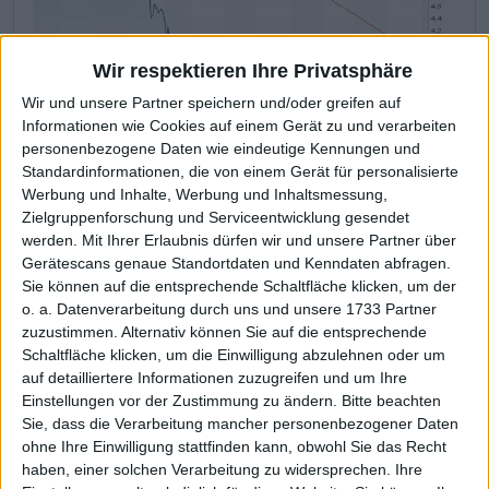
Wir respektieren Ihre Privatsphäre
Wir und unsere Partner speichern und/oder greifen auf
Informationen wie Cookies auf einem Gerät zu und verarbeiten
NFON
Kurs: 3,77
personenbezogene Daten wie eindeutige Kennungen und
Standardinformationen, die von einem Gerät für personalisierte
Company related KPIs
Werbung und Inhalte, Werbung und Inhaltsmessung,
Zielgruppenforschung und Serviceentwicklung gesendet
The most important financial data at
werden.
Mit Ihrer Erlaubnis dürfen wir und unsere Partner über
a glance
Gerätescans genaue Standortdaten und Kenndaten abfragen.
Sie können auf die entsprechende Schaltfläche klicken, um der
2020
2021
2022
2023
2024
2025
2026
o. a. Datenverarbeitung durch uns und unsere 1733 Partner
zuzustimmen. Alternativ können Sie auf die entsprechende
1
Sales
67,60
75,89
80,79
82,34
87,34
89,07
92,70
Schaltfläche klicken, um die Einwilligung abzulehnen oder um
1,2
EBITDA
2,32
-2,03
-5,27
6,80
10,83
11,39
12,15
auf detailliertere Informationen zuzugreifen und um Ihre
Einstellungen vor der Zustimmung zu ändern.
Bitte beachten
EBITDA-
3,43
-2,68
-6,52
8,26
12,40
12,78
13,11
Sie, dass die Verarbeitung mancher personenbezogener Daten
3
margin %
ohne Ihre Einwilligung stattfinden kann, obwohl Sie das Recht
1,4
EBIT
-1,83
-8,97
-12,03
-0,52
2,66
3,93
4,50
haben, einer solchen Verarbeitung zu widersprechen. Ihre