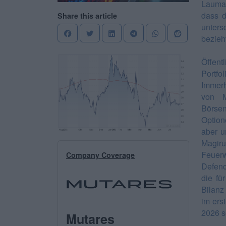
Lauman
dass d
Share this article
unters
bezieh
Öffent
Portfo
Immerh
von M
Börsen
Option
aber u
Magiru
Feuerw
Company Coverage
Defenc
die fü
Bilanz
im ers
2026 s
Mutares