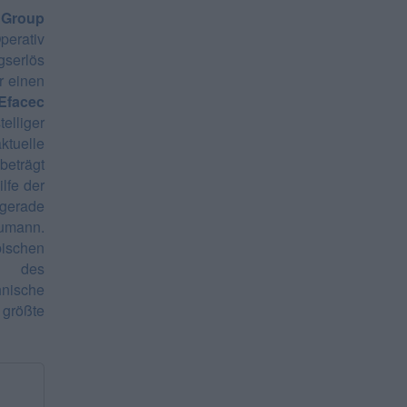
 Group
perativ
gserlös
r einen
Efacec
elliger
ktuelle
eträgt
lfe der
 gerade
umann.
bischen
 des
hnische
 größte