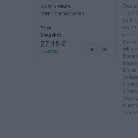
Zweite
WKN: A2NB65
– ein 
ISIN: DE000A2NB650
läuft 
taxier
Price
potenz
Snapshot
27,15 €
Grou
Millio
B
S
(+0.37%)
Börse
insges
Emissi
Vollg
Hinter
Chem
Geschä
Kunsts
Transak