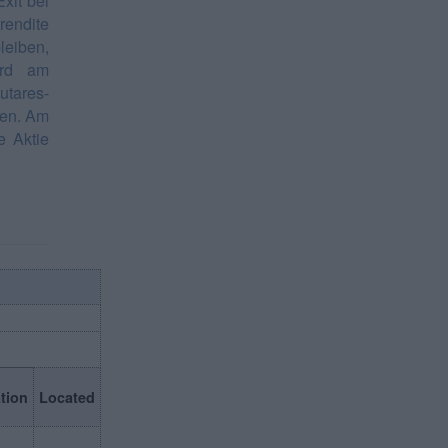
xit bei
rendite
leiben,
ird am
utares-
hen. Am
e Aktie
tion
Located