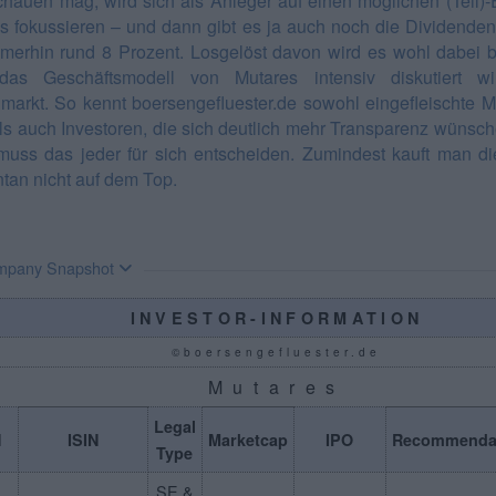
chauen mag, wird sich als Anleger auf einen möglichen (Teil)-E
s fokussieren – und dann gibt es ja auch noch die Dividenden
merhin rund 8 Prozent. Losgelöst davon wird es wohl dabei b
das Geschäftsmodell von Mutares intensiv diskutiert w
lmarkt. So kennt boersengefluester.de sowohl eingefleischte M
ls auch Investoren, die sich deutlich mehr Transparenz wünsc
uss das jeder für sich entscheiden. Zumindest kauft man di
an nicht auf dem Top.
mpany Snapshot
INVESTOR-INFORMATION
©boersengefluester.de
Mutares
Legal
N
ISIN
Marketcap
IPO
Recommenda
Type
SE &