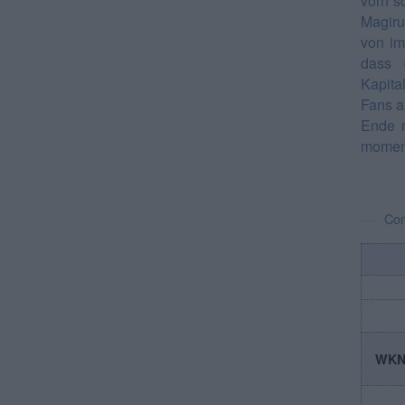
vorn s
Magiru
von im
dass 
Kapita
Fans a
Ende m
moment
Co
WK