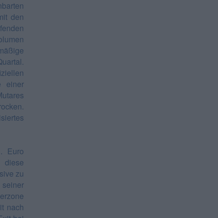
barten
mit den
ufenden
volumen
lmäßige
uartal.
ziellen
 einer
Mutares
rocken.
siertes
d. Euro
 diese
sive zu
 seiner
ferzone
it nach