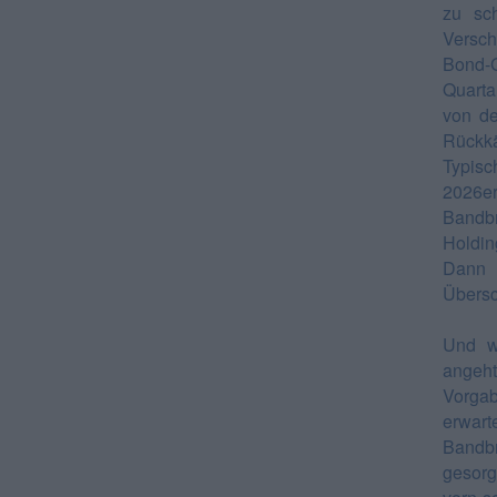
zu sc
Versch
Bond-G
Quarta
von de
Rückkä
Typisc
2026e
Bandbr
Holdin
Dann h
Übersc
Und wa
angeh
Vorgab
erwart
Bandbr
gesorg