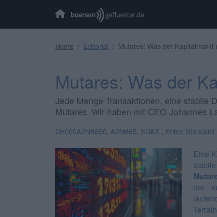
Home
Editorial
Mutares: Was der Kapitalmarkt 
Mutares: Was der Kap
Jede Menge Transaktionen, eine stabile Di
Mutares. Wir haben mit CEO Johannes L
DE000A2NB650
,
A2NB65
,
SDAX
,
Prime Standard
Eine K
stabil
Mutar
der au
laufen
Terrai