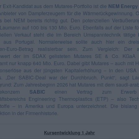
r Exit-Kandidat aus dem Mutares-Portfolio ist die
NEM Energy
Anbieter von Dampferzeugern für die Wärmerückgewinnung. O
es bei NEM bereits richtig gut. Den potenziellen Veräußerun
t Laumann auf 100 bis 130 Mio. Euro. Ebenfalls auf der Liste fü
iellen Verkauf steht die im Bereich Umspanntechnik tätige
p
aus Portugal. Normalerweise sollte auch hier ein dreist
nen-Euro-Betrag realisierbar sein. Zum Vergleich: Der a
nwert der im SDAX gelisteten Mutares SE & Co. KGaA b
amt nur knapp 640 Mio. Euro. Dabei gibt Mutares – auch mit Hi
onserlöse aus der jüngsten Kapitalerhöhung – in den USA
as. „Der SABIC-Deal war der Durchbruch. Punkt“, sagt La
grund: Zum Jahresbeginn 2026 hat Mutares mit dem saudi-ara
iekonzern
SABIC
einen Vertrag zum Erwerb
ftsbereichs Engineering Thermoplastics (ETP) – also Tec
toffe – in Amerika und Europa unterzeichnet. Die bislang
tion in der Firmenhistorie.
Kursentwicklung 1 Jahr