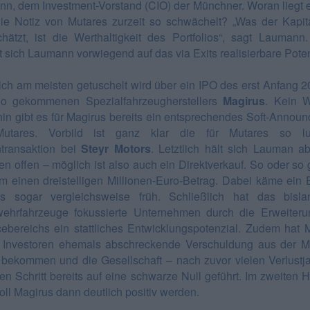
n, dem Investment-Vorstand (CIO) der Münchner. Woran liegt e
ie Notiz von Mutares zurzeit so schwächelt? „Was der Kapit
chätzt, ist die Werthaltigkeit des Portfolios“, sagt Laumann
t sich Laumann vorwiegend auf das via Exits realisierbare Poten
lich am meisten getuschelt wird über ein IPO des erst Anfang 2
lio gekommenen Spezialfahrzeugherstellers
Magirus
. Kein 
in gibt es für Magirus bereits ein entsprechendes Soft-Annou
utares. Vorbild ist ganz klar die für Mutares so luk
transaktion bei
Steyr Motors
. Letztlich hält sich Lauman ab
en offen – möglich ist also auch ein Direktverkauf. So oder so 
m einen dreistelligen Millionen-Euro-Betrag. Dabei käme ein E
s sogar vergleichsweise früh. Schließlich hat das bisl
ehrfahrzeuge fokussierte Unternehmen durch die Erweiter
ebereichs ein stattliches Entwicklungspotenzial. Zudem hat 
r Investoren ehemals abschreckende Verschuldung aus der M
 bekommen und die Gesellschaft – nach zuvor vielen Verlustj
ten Schritt bereits auf eine schwarze Null geführt. Im zweiten H
oll Magirus dann deutlich positiv werden.