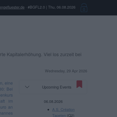
engefluester.de
· #BGFL2.0 | Thu, 06.08.2026
e Kapitalerhöhung. Viel los zurzeit bei
Wednesday, 29 Apr 2026
n, eine
Upcoming Events
30: Bei
ienkurs
haft im
06.08.2026
Euro an
A.S. Création
ohannes
Tapeten
(Q2)