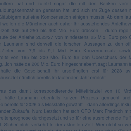
hultern hat und zuletzt sogar die mit den Banken verein
uldungskennzahlen gerissen hat und sich im Zuge dessen 
läubigern auf eine Kompensation einigen musste. Ab dem la
l wollen die Münchner auch daher ihr ausstehendes Anleihe
rzeit 385 auf 250 bis 300 Mio. Euro drücken – durch rege
ufe der Anleihe 2023/27 von mindestens 25 Mio. Euro pro Q
h Laumann sind derweil die forschen Aussagen zu den offi
r-Zielen von 7,9 bis 9,1 Mrd. Euro Konzernumsatz sowie
eite von 165 bis 200 Mio. Euro für den Überschuss der 
g. „Ich hätte da 200 Mio. Euro hingeschrieben“, sagt Laumann t
ätte die Gesellschaft ihr ursprünglich erst für 2028 avi
hussziel nämlich bereits im laufenden Jahr erreicht.
s das damit korrespondierende Mittelfristziel von 10 Mr
t, hätte Laumann ebenfalls kurzen Prozess gemacht und
e bereits für 2026 als Messlatte gewählt – dann allerdings inklu
ender Zukäufe. Nun: Letztlich hat sich CFO Mark Friedrich mit
eitenprognose durchgesetzt und so für eine ausreichende Puf
t. Sicher nicht verkehrt in der aktuellen Zeit. Wer nicht so we