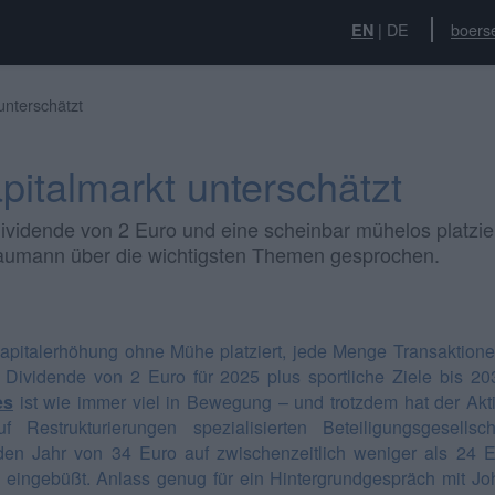
|
DE
boers
EN
unterschätzt
italmarkt unterschätzt
vidende von 2 Euro und eine scheinbar mühelos platziert
aumann über die wichtigsten Themen gesprochen.
apitalerhöhung ohne Mühe platziert, jede Menge Transaktione
e Dividende von 2 Euro für 2025 plus sportliche Ziele bis 20
es
ist wie immer viel in Bewegung – und trotzdem hat der Akt
f Restrukturierungen spezialisierten Beteiligungsgesellsc
den Jahr von 34 Euro auf zwischenzeitlich weniger als 24 
n eingebüßt. Anlass genug für ein Hintergrundgespräch mit J