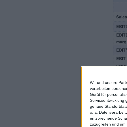
Sales
EBIT
EBIT
marg
1
EBIT
EBIT-
marg
Net p
Net-
Wir und unsere Part
6
%
verarbeiten persone
Gerät für personali
Cash
Serviceentwicklung 
Earn
genaue Standortdate
per s
o. a. Datenverarbei
entsprechende Schalt
Divi
zuzugreifen und um 
per s