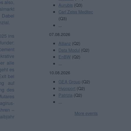
s also,
Aurubis
(Q3)
almarkt
Carl Zeiss Meditec
. Dabei
(Q3)
zial.
...
07.08.2026
025 ins
Wunder:
Allianz
(Q2)
ncement
Data Modul
(Q2)
rative
EnBW
(Q2)
er alle
...
geht es
10.08.2026
xit bei
GEA Group
(Q2)
ang auf
Hypoport
(Q2)
ung des
Patrizia
(Q2)
Mutares
...
agirus-
ahren –
More events
albjahr