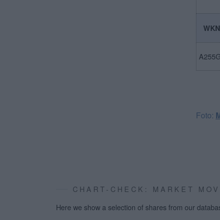
WK
A255
Foto:
M
CHART-CHECK: MARKET MO
Here we show a selection of shares from our databa