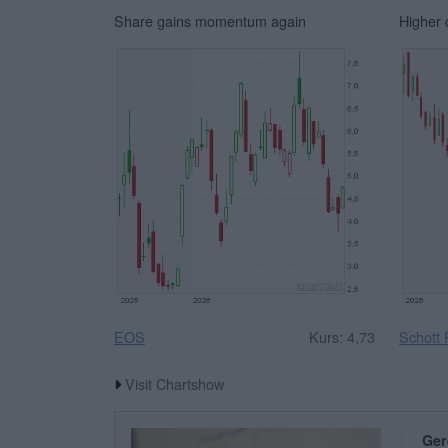
Share gains momentum again
Higher 
EOS
Kurs: 4,73
Schott
Visit Chartshow
Ger