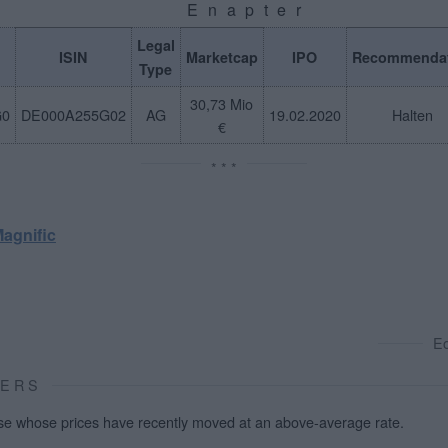
Enapter
Legal
N
ISIN
Marketcap
IPO
Recommendat
Type
30,73 Mio
G0
DE000A255G02
AG
19.02.2020
Halten
€
* * *
agnific
E
VERS
se whose prices have recently moved at an above-average rate.