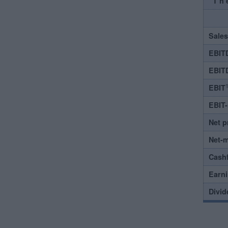
Th
Sales
EBIT
EBIT
1
EBIT
EBIT
Net p
Net-
Cash
Earni
Divid