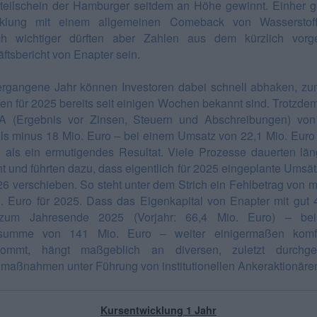
teilschein der Hamburger seitdem an Höhe gewinnt. Einher g
cklung mit einem allgemeinen Comeback von Wasserstoffa
ch wichtiger dürften aber Zahlen aus dem kürzlich vorg
ftsbericht von Enapter sein.
rgangene Jahr können Investoren dabei schnell abhaken, zu
en für 2025 bereits seit einigen Wochen bekannt sind. Trotzdem 
A (Ergebnis vor Zinsen, Steuern und Abschreibungen) von
ls minus 18 Mio. Euro – bei einem Umsatz von 22,1 Mio. Euro 
 als ein ermutigendes Resultat. Viele Prozesse dauerten län
t und führten dazu, dass eigentlich für 2025 eingeplante Umsät
26 verschieben. So steht unter dem Strich ein Fehlbetrag von m
. Euro für 2025. Dass das Eigenkapital von Enapter mit gut 
zum Jahresende 2025 (Vorjahr: 66,4 Mio. Euro) – bei
zsumme von 141 Mio. Euro – weiter einigermaßen komfo
kommt, hängt maßgeblich an diversen, zuletzt durchgef
lmaßnahmen unter Führung von institutionellen Ankeraktionäre
Kursentwicklung 1 Jahr