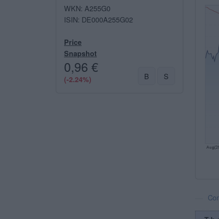
WKN: A255G0
ISIN: DE000A255G02
Price
Snapshot
0,96 €
B
S
(-2.24%)
Com