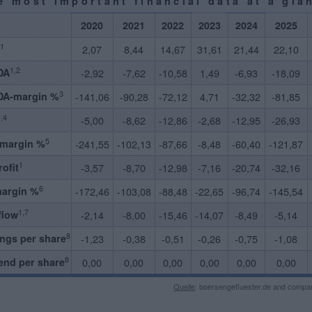
e most important financial data at a gla
2020
2021
2022
2023
2024
2025
1
2,07
8,44
14,67
31,61
21,44
22,10
1,2
DA
-2,92
-7,62
-10,58
1,49
-6,93
-18,09
3
DA-margin %
-141,06
-90,28
-72,12
4,71
-32,32
-81,85
,4
-5,00
-8,62
-12,86
-2,68
-12,95
-26,93
5
-margin %
-241,55
-102,13
-87,66
-8,48
-60,40
-121,87
1
rofit
-3,57
-8,70
-12,98
-7,16
-20,74
-32,16
6
margin %
-172,46
-103,08
-88,48
-22,65
-96,74
-145,54
1,7
flow
-2,14
-8,00
-15,46
-14,07
-8,49
-5,14
8
ngs per share
-1,23
-0,38
-0,51
-0,26
-0,75
-1,08
8
end per share
0,00
0,00
0,00
0,00
0,00
0,00
Quelle
: boersengefluester.de and compan