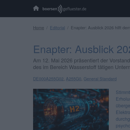
Home
Editorial
Enapter: Ausblick 2026 hilft de
Enapter: Ausblick 20
Am 12. Mai 2026 präsentiert der Vorstand
des im Bereich Wasserstoff tätigen Unte
DE000A255G02
,
A255G0
,
General Standard
Stimm
Erhol
überge
Elekt
durchg
psycho