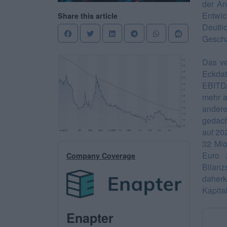
der An
Entwi
Share this article
Deutli
Geschä
Das ve
Eckdat
EBITD
mehr a
andere
gedach
auf 20
32 Mio
Euro 
Company Coverage
Bilan
daher
Kapita
Enapter