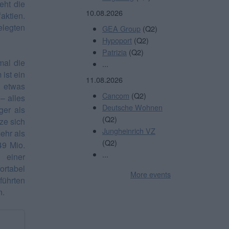
eht die
10.08.2026
ktien.
elegten
GEA Group
(Q2)
Hypoport
(Q2)
Patrizia
(Q2)
mal die
...
ist ein
11.08.2026
 etwas
Cancom
(Q2)
– alles
Deutsche Wohnen
ger als
(Q2)
ze sich
Jungheinrich VZ
ehr als
(Q2)
49 Mio.
...
 einer
rtabel
More events
ührten
n.