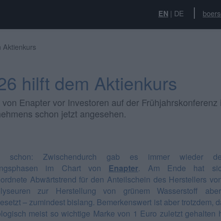
|
DE
boers
EN
m Aktienkurs
26 hilft dem Aktienkurs
 von Enapter vor Investoren auf der Frühjahrskonferenz 
rnehmens schon jetzt angesehen.
t schon: Zwischendurch gab es immer wieder deu
ungsphasen im Chart von
Enapter
. Am Ende hat sic
ordnete Abwärtstrend für den Anteilschein des Herstellers v
rolyseuren zur Herstellung von grünem Wasserstoff abe
esetzt – zumindest bislang. Bemerkenswert ist aber trotzdem, d
logisch meist so wichtige Marke von 1 Euro zuletzt gehalten 