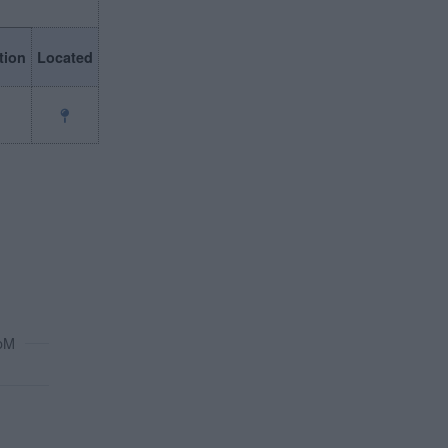
ion
Located
oM