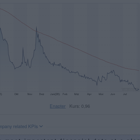
Enapter
Kurs: 0,96
pany related KPIs