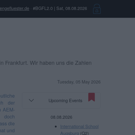
engefluester.de
· #BGFL2.0 | Sat, 08.08.2026
in Frankfurt. Wir haben uns die Zahlen
Tuesday, 05 May 2026
tliche
Upcoming Events
h der
on AEM-
r doch
08.08.2026
ass die
International School
hat und
Augsburg
(Q2)