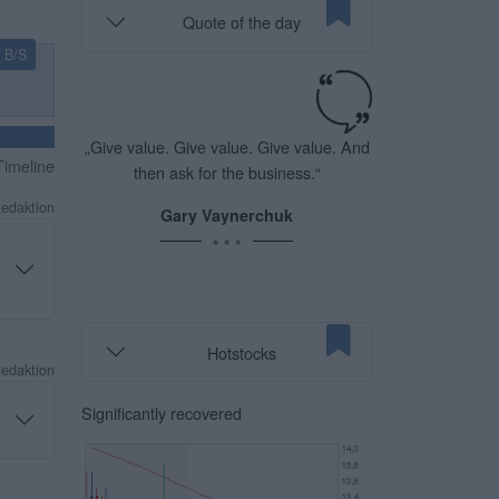
Quote of the day
B/S
„Give value. Give value. Give value. And
imeline
then ask for the business.“
Redaktion
Gary Vaynerchuk
* * *
Hotstocks
Redaktion
Significantly recovered