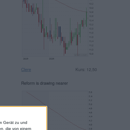
Clere
Kurs: 12,50
Reform is drawing nearer
em Gerät zu und
n, die von einem