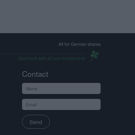
All for German shares
Good luck with all your investments
Contact
Send