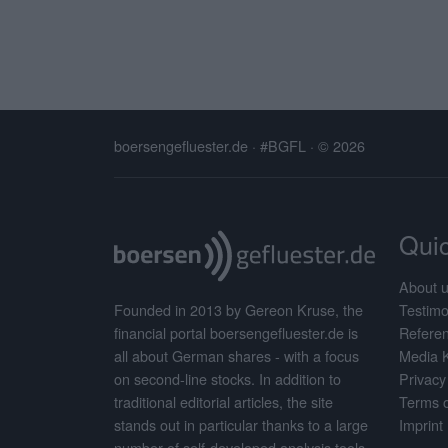
boersengefluester.de · #BGFL
· © 2026
Quic
About 
Testimo
Founded in 2013 by Gereon Kruse, the
Refere
financial portal boersengefluester.de is
Media 
all about German shares - with a focus
Privacy
on second-line stocks. In addition to
Terms o
traditional editorial articles, the site
Imprint
stands out in particular thanks to a large
number of self-developed analysis tools.