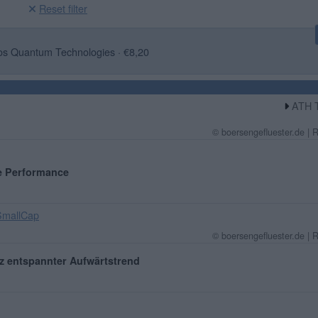
Reset filter
os Quantum Technologies · €8,20
ATH T
© boersengefluester.de | 
e Performance
SmallCap
© boersengefluester.de | 
z entspannter Aufwärtstrend