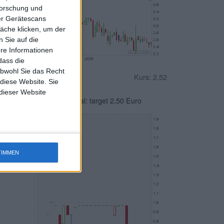
forschung und
ber Gerätescans
äche klicken, um der
 Sie auf die
ere Informationen
dass die
obwohl Sie das Recht
123fahrschule
Kurs: 2,52
 diese Website. Sie
 dieser Website
Sphene Capital: target 2,50 Euro
TIMMEN