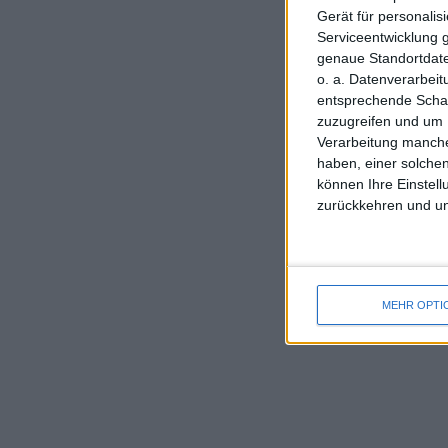
Gerät für personali
Serviceentwicklung 
genaue Standortdate
o. a. Datenverarbei
entsprechende Schalt
zuzugreifen und um 
Verarbeitung manche
haben, einer solchen
können Ihre Einstell
zurückkehren und unt
MEHR OPTI