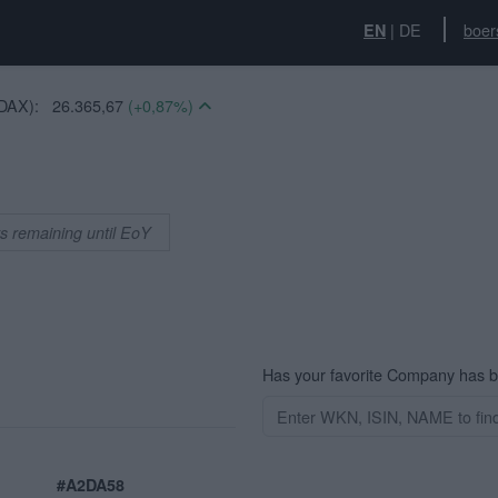
|
DE
boer
EN
DAX):
26.365,67
(+0,87%)
):
15,21
(-3,73%)
:
6.547,01
(+0,72%)
2,23
(+1,77%)
60
(+0,64%)
ys remaining until EoY
54
(+0,40%)
S30):
3.321,17
(-0,16%)
:
14.602,85
(+0,58%)
0
(+0,00%)
(+0,47%)
Has your favorite Company has 
#A2DA58