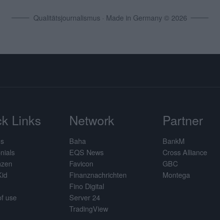
Qualitätsjournalismus · Made in Germany © 2026
k Links
Network
Partner
us
Baha
BankM
nials
EQS News
Cross Alliance
nzen
Favicon
GBC
Kid
Finanznachrichten
Montega
Fino Digital
f use
Server 24
TradingView