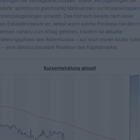
kungen bei Vertragsabschlüssen" sowie „Verzögerungen bei
tstarts“ spricht und gleichzeitig Maßnahmen zur Kosteneinspar
fizienzsteigerungen umsetzt. Das hört sich bereits nach einer
en Eskalationsstufe an, selbst wenn solche Prozesse bei den 
ehmen nahezu zum Alltag gehören. Insofern ist aktuelle
idierungsphase des Aktienkurses – auf noch immer relativ hoh
 – eine absolut plausible Reaktion des Kapitalmarkts.
Kursentwicklung aktuell