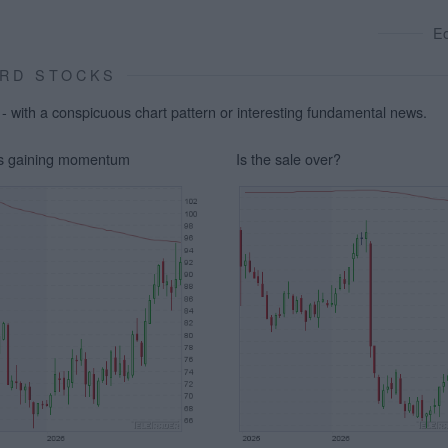
E
RD STOCKS
 with a conspicuous chart pattern or interesting fundamental news.
is gaining momentum
Is the sale over?