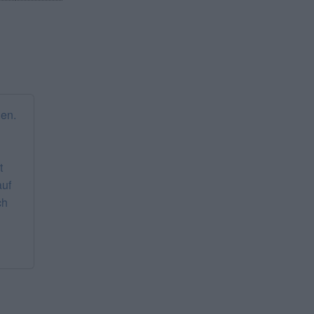
en.
t
auf
ch