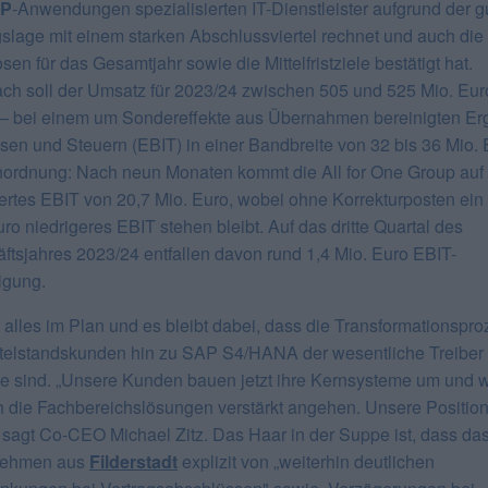
P
-Anwendungen spezialisierten IT-Dienstleister aufgrund der g
gslage mit einem starken Abschlussviertel rechnet und auch die
en für das Gesamtjahr sowie die Mittelfristziele bestätigt hat.
h soll der Umsatz für 2023/24 zwischen 505 und 525 Mio. Eur
 – bei einem um Sondereffekte aus Übernahmen bereinigten Er
nsen und Steuern (EBIT) in einer Bandbreite von 32 bis 36 Mio. 
nordnung: Nach neun Monaten kommt die All for One Group auf 
iertes EBIT von 20,7 Mio. Euro, wobei ohne Korrekturposten ein
ro niedrigeres EBIT stehen bleibt. Auf das dritte Quartal des
ftsjahres 2023/24 entfallen davon rund 1,4 Mio. Euro EBIT-
igung.
 alles im Plan und es bleibt dabei, dass die Transformationspr
ttelstandskunden hin zu SAP S4/HANA der wesentliche Treiber f
e sind. „Unsere Kunden bauen jetzt ihre Kernsysteme um und 
 die Fachbereichslösungen verstärkt angehen. Unsere Positio
, sagt Co-CEO Michael Zitz. Das Haar in der Suppe ist, dass da
nehmen aus
Filderstadt
explizit von „weiterhin deutlichen