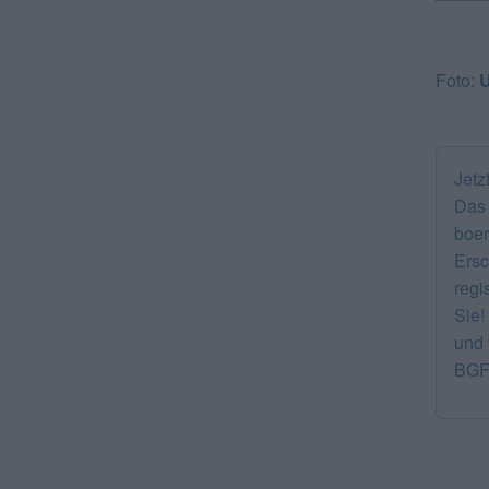
Foto:
Jetz
Das 
boer
Ersc
regi
Sie!
und 
BGF