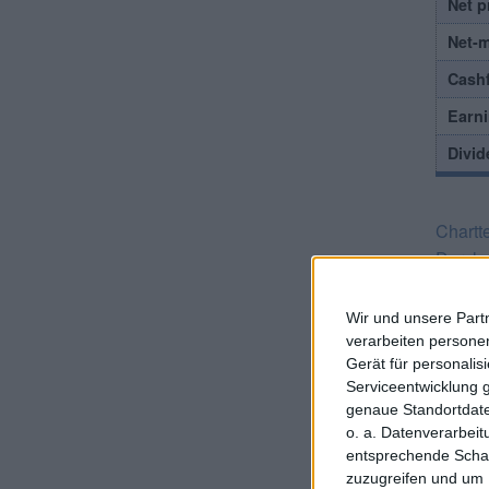
Net p
Net-
Cash
Earni
Divid
Chartt
Durchs
sprech
für eh
Wir und unsere Part
mehrjä
verarbeiten persone
auf Ren
Gerät für personali
Serviceentwicklung 
getan 
genaue Standortdate
2022 u
o. a. Datenverarbei
Bilanz
entsprechende Schalt
Netto-
zuzugreifen und um 