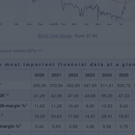
All for One Group
Kurs: 67,80
pany related KPIs
e most important financial data at a gla
2020
2021
2022
2023
2024
2025
1
355,39
372,94
452,65
487,95
511,41
503,72
1,2
DA
41,29
42,08
47,09
43,68
55,39
47,33
3
DA-margin %
11,62
11,28
10,40
8,95
10,83
9,40
,4
19,29
20,63
17,60
14,91
28,41
18,87
5
-margin %
5,43
5,53
3,89
3,06
5,56
3,75