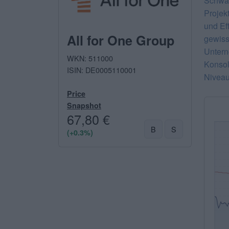
Schwan
Projek
und Ef
All for One Group
gewiss
Untern
WKN: 511000
Konsol
ISIN: DE0005110001
Niveau
Price
Snapshot
67,80 €
B
S
(+0.3%)