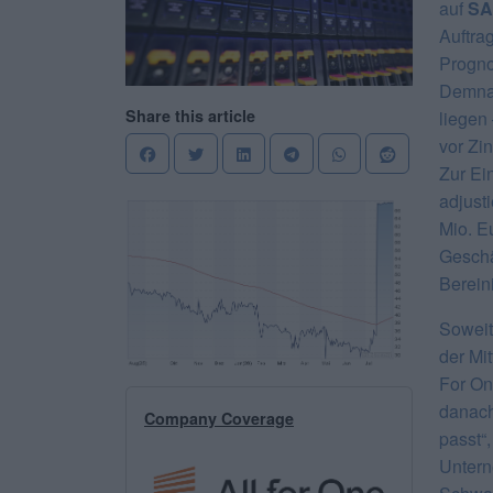
auf
SA
Auftra
Prognos
Demnac
Share this article
liegen
vor Zi
Zur Ei
adjust
Mio. Eu
Geschä
Berein
Soweit
der Mi
For On
danach
Company Coverage
passt“
Unter