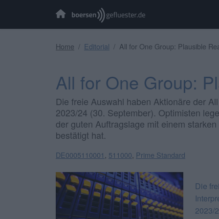
Home
Editorial
All for One Group: Plausible Re
All for One Group: P
Die freie Auswahl haben Aktionäre der All
2023/24 (30. September). Optimisten lege
der guten Auftragslage mit einem starken 
bestätigt hat.
DE0005110001
,
511000
,
Prime Standard
Die fr
Interpr
2023/2