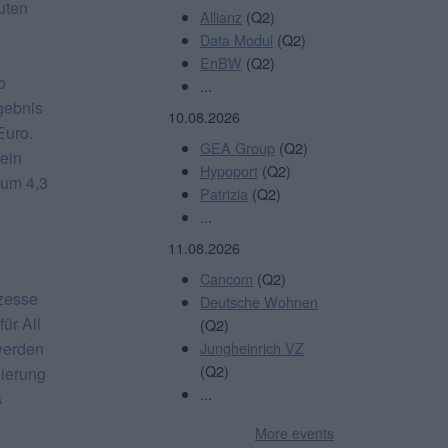
uten
Allianz
(Q2)
Data Modul
(Q2)
EnBW
(Q2)
o
...
gebnis
10.08.2026
Euro.
GEA Group
(Q2)
ein
Hypoport
(Q2)
 um 4,3
Patrizia
(Q2)
...
11.08.2026
Cancom
(Q2)
ozesse
Deutsche Wohnen
ür All
(Q2)
werden
Jungheinrich VZ
(Q2)
nierung
...
s
More events