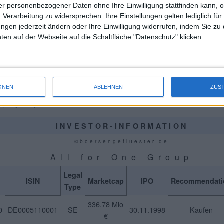
en Zeiten – durchaus eine Hypothek sind. Der aktuelle Börsenw
r personenbezogener Daten ohne Ihre Einwilligung stattfinden kann, 
 Verarbeitung zu widersprechen. Ihre Einstellungen gelten lediglich für
260 Mio. Euro erscheint uns aber alles andere als überzogen. 
ungen jederzeit ändern oder Ihre Einwilligung widerrufen, indem Sie zu
ten von
Baader
sehen den Titel eher bei Kursen leicht nördlich
en auf der Webseite auf die Schaltfläche "Datenschutz" klicken.
entsprechend einer Marktkapitalisierung von deutlich mehr als 4
ls fair bewertet an.
ONEN
ABLEHNEN
ZUS
mpany Snapshot
INVESTOR-INFORMATION
©boersengefluester.de
All for One Group
Legal
ISIN
Marketcap
IPO
Recommendati
Type
336,78 Mio
0
DE0005110001
SE
30.11.1998
Kaufen
€