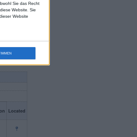
ert von
obwohl Sie das Recht
 diese Website. Sie
Die
 dieser Website
 von 80
00 Mio.
TIMMEN
on
Located