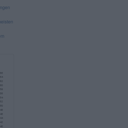
ungen
meisten
em