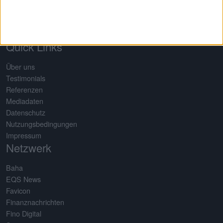
komplett selbst gepflegte Datenbank für rund 650 Aktien. Damit
erstellt boersengefluester.de Deutschlands größte Gewinn- und
Dividendenprognose.
Quick Links
Über uns
Testimonials
Referenzen
Mediadaten
Datenschutz
Nutzungsbedingungen
Impressum
Netzwerk
Baha
EQS News
Favicon
Finanznachrichten
Fino Digital