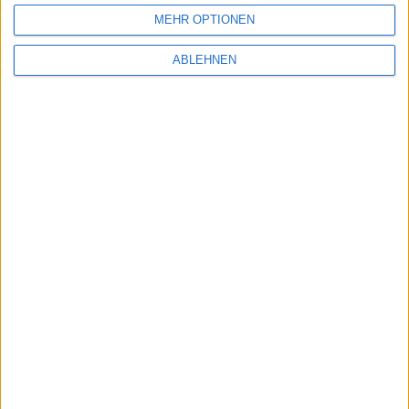
MEHR OPTIONEN
123fahrschule
Kurs: 2,44
ABLEHNEN
Sphene Capital: Kursziel 2,50 Euro