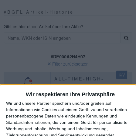
#BGFL Artikel-Historie
Gibt es hier einen Artikel über Ihre Aktie?
#DE000A2N4H07
Filter zurücksetzen
K/V
ALL-TIME-HIGH-
ALARM:
Allianz · €441,90
Wir respektieren Ihre Privatsphäre
Wir und unsere Partner speichern und/oder greifen auf
ATH-Statistiken
ATH-Chronologie
Informationen wie Cookies auf einem Gerät zu und verarbeiten
personenbezogene Daten wie eindeutige Kennungen und
© boersengefluester.de | Redaktion
Standardinformationen, die von einem Gerät für personalisierte
Westwing Group
Werbung und Inhalte, Werbung und Inhaltsmessung,
Westwing: Vorfahrt für die
Zielgruppenforschung und Serviceentwicklung gesendet