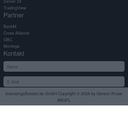
Server 24
TradingView
Partner
BankM
Cross Alliance
GBC
Montega
Kontakt
boersengefluester.de GmbH Copyright © 2026 by Gereon Kruse
Senden
#BGFL
Idee & Konzept:
3R Technologies