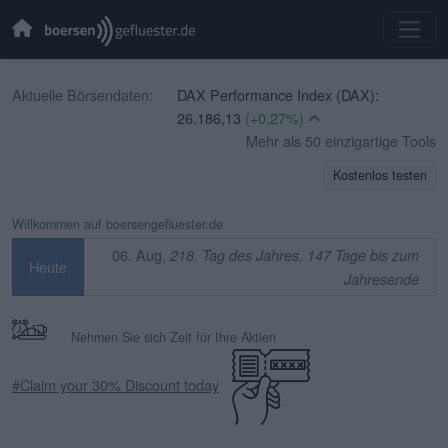
Aktuelle Börsendaten:
DAX Performance Index (DAX):
26.186,13
(+0,27%)
CBOE Volatility Index (VIX):
Mehr als 50 einzigartige Tools
15,94
(-3,45%)
Kostenlos testen
EURO STOXX 50 (SX5E):
6.514,43
(+0,53%)
Willkommen auf boersengefluester.de
TecDAX (TecDAX):
3.990,06
(+1,15%)
06. Aug,
218. Tag des Jahres, 147 Tage bis zum
Heute
SDAX (SDAX):
18.579,40
(+0,11%)
Jahresende
MDAX (MDAX):
32.510,66
(+0,13%)
OMX Stockholm 30 (OMXS30):
Nehmen Sie sich Zeit für Ihre Aktien
3.339,67
(+0,40%)
Swiss Market Index (SMI):
14.586,33
#Claim your 30% Discount today
(+0,20%)
IBEX 35 (IBEX 35):
0,00
(+0,00%)
CAC 40 (PX1):
8.724,94
(+0,70%)