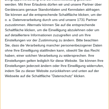
Aktie
werden.
Mit Ihrer Erlaubnis dürfen wir und unsere Partner über
03 Juni 2026
Gerätescans genaue Standortdaten und Kenndaten abfragen.
Sie können auf die entsprechende Schaltfläche klicken, um der
#DE000A2N4H07
#A2N4H0
#Prime Standard
#Smallcap
o. a. Datenverarbeitung durch uns und unsere 1731 Partner
© boersengefluester.de | Redaktion
zuzustimmen. Alternativ können Sie auf die entsprechende
Schaltfläche klicken, um die Einwilligung abzulehnen oder um
Westwing Group
auf detailliertere Informationen zuzugreifen und um Ihre
Westwing Group: Mehr
Einstellungen vor der Zustimmung zu ändern.
Bitte beachten
Ergebnis als erwartet
Sie, dass die Verarbeitung mancher personenbezogener Daten
19 Januar 2026
ohne Ihre Einwilligung stattfinden kann, obwohl Sie das Recht
haben, einer solchen Verarbeitung zu widersprechen. Ihre
#DE000A2N4H07
#A2N4H0
#Prime Standard
#Smallcap
Einstellungen gelten lediglich für diese Website. Sie können Ihre
© boersengefluester.de | Redaktion
Einstellungen jederzeit ändern oder Ihre Einwilligung widerrufen,
indem Sie zu dieser Website zurückkehren und unten auf der
Westwing Group
Webseite auf die Schaltfläche "Datenschutz" klicken.
Westwing Group: Da geht
wieder was
07 November 2025
#DE000A2N4H07
#A2N4H0
#Prime Standard
#Smallcap
© boersengefluester.de | Redaktion