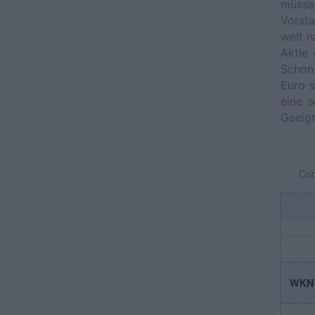
müssen
Vorsta
weit n
Aktie
Schon 
Euro s
eine s
Geeign
Co
WKN