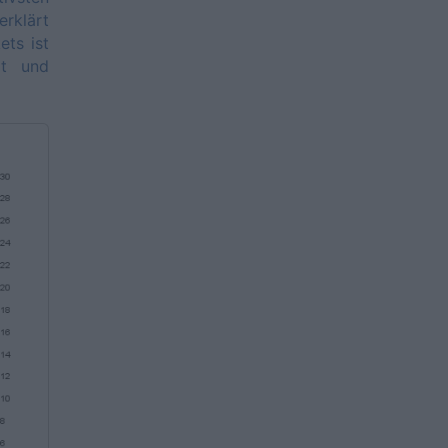
erklärt
ets ist
ßt und