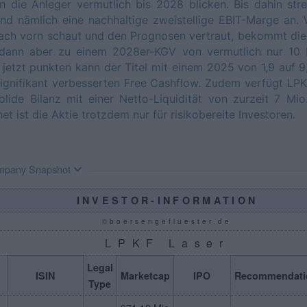
 die Anleger vermutlich bis 2028 blicken. Bis dahin str
nd nämlich eine nachhaltige zweistellige EBIT-Marge an.
ach vorn schaut und den Prognosen vertraut, bekommt di
 dann aber zu einem 2028er-KGV von vermutlich nur 10 b
jetzt punkten kann der Titel mit einem 2025 von 1,9 auf 9
ignifikant verbesserten Free Cashflow. Zudem verfügt LP
olide Bilanz mit einer Netto-Liquidität von zurzeit 7 Mio
et ist die Aktie trotzdem nur für risikobereite Investoren.
mpany Snapshot
INVESTOR-INFORMATION
©boersengefluester.de
LPKF Laser
Legal
ISIN
Marketcap
IPO
Recommendati
Type