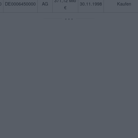
371,12 Mio
0
DE0006450000
AG
30.11.1998
Kaufen
€
* * *