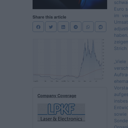
schwac
Euro s
im ve
Share this article
Umsat
adjus
haben
zeige
Strich
„Viel
versc
Auftr
ehema
Vorst
aufge
Company Coverage
insb
Entwi
sowie
Sonder
Organ