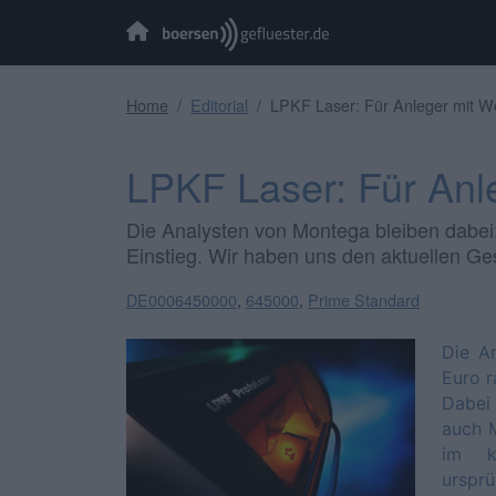
Home
Editorial
LPKF Laser: Für Anleger mit We
LPKF Laser: Für Anle
Die Analysten von Montega bleiben dabei:
Einstieg. Wir haben uns den aktuellen G
DE0006450000
,
645000
,
Prime Standard
Die A
Euro r
Dabei 
auch M
im kü
urspr