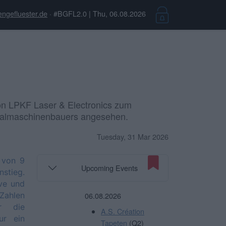
engefluester.de
· #BGFL2.0 | Thu, 06.08.2026
von LPKF Laser & Electronics zum
ezialmaschinenbauers angesehen.
Tuesday, 31 Mar 2026
 von 9
Upcoming Events
stieg.
ive und
 Zahlen
06.08.2026
hr die
A.S. Création
ur ein
Tapeten
(Q2)