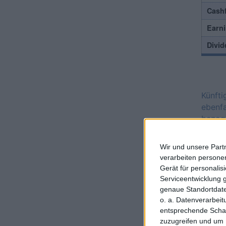
Cash
Earni
Divid
Künft
ebenf
bezog
Hanno
wicht
Wir und unsere Part
Etchi
verarbeiten persone
für di
Gerät für personali
LPKF, 
Serviceentwicklung 
komme
genaue Standortdate
zuvers
o. a. Datenverarbei
vielen
entsprechende Schalt
zuzugreifen und um 
die A