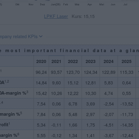
LPKF Laser
Kurs: 15,15
pany related KPIs
e most important financial data at a gla
2020
2021
2022
2023
2024
2025
1
96,24
93,57
123,70
124,34
122,89
115,33
1,2
DA
14,84
9,60
15,12
12,81
5,83
0,64
3
DA-margin %
15,42
10,26
12,22
10,30
4,74
0,55
,4
7,54
0,06
6,78
3,69
-2,54
-13,52
5
-margin %
7,84
0,06
5,48
2,97
-2,07
-11,73
1
rofit
5,34
-0,11
1,66
1,75
-4,51
-14,35
6
margin %
5,55
-0,12
1,34
1,41
-3,67
-12,44