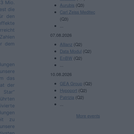
33 Mio.
Aurubis
(Q3)
est die
Carl Zeiss Meditec
ür den
(Q3)
ffekte
...
reicht
07.08.2026
Zahlen
er dem
Allianz
(Q2)
Data Modul
(Q2)
EnBW
(Q2)
dungen
...
unsere
10.08.2026
Um das
GEA Group
(Q2)
at der
Hypoport
(Q2)
 Star“
Patrizia
(Q2)
ührten
...
ierte
dungen
More events
eit zu
 unsere
ivsten