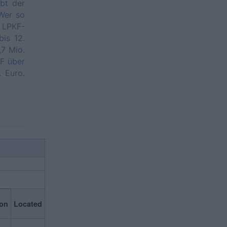
ebt der
 Wer so
e LPKF-
is 12.
,7 Mio.
KF über
. Euro.
on
Located