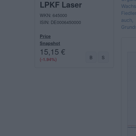
LPKF Laser
Wachst
Fiedle
WKN: 645000
auch,
ISIN: DE0006450000
Grund
Price
Snapshot
15,15 €
B
S
(-1.94%)