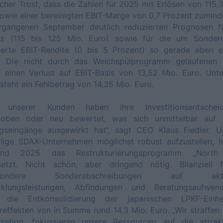
her Trost, dass die Zahlen für 2025 mit Erlösen von 115,
owie einer bereinigten EBIT-Marge von 0,7 Prozent zumind
rgangenen September deutlich reduzierten Prognosen f
z (115 bis 125 Mio. Euro) sowie für die um Sondere
tierte EBIT-Rendite (0 bis 5 Prozent) so gerade eben er
. Die nicht durch das Weichspülprogramm gelaufenen 
n einen Verlust auf EBIT-Basis von 13,52 Mio. Euro. Unt
 steht ein Fehlbetrag von 14,35 Mio. Euro.
e unserer Kunden haben ihre Investitionsentschei
hoben oder neu bewertet, was sich unmittelbar auf 
agseingänge ausgewirkt hat“, sagt CEO Klaus Fiedler. 
lige SDAX-Unternehmen möglichst robust aufzustellen, h
and 2025 das Restrukturierungsprogramm „North
setzt. Nicht schön, aber dringend nötig. Bilanziell f
esondere Sonderabschreibungen auf aktiv
cklungsleistungen, Abfindungen und Beratungsaufwen
 die Entkonsolidierung der japanischen LPKF-Einh
effekten von in Summe rund 14,3 Mio. Euro. „Wir straffen
isation, fokussieren unsere Ressourcen auf die attrakt