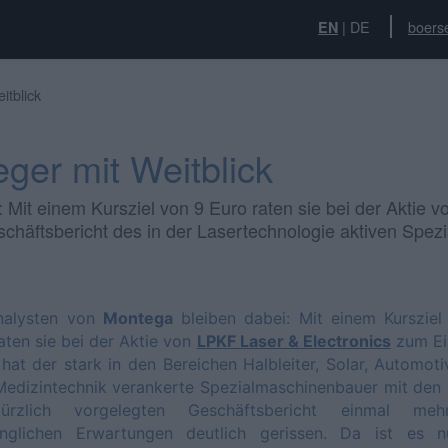
|
DE
boers
EN
itblick
ger mit Weitblick
 Mit einem Kursziel von 9 Euro raten sie bei der Aktie 
eschäftsbericht des in der Lasertechnologie aktiven Sp
nalysten von
Montega
bleiben dabei: Mit einem Kursziel
aten sie bei der Aktie von
LPKF Laser & Electronics
zum Ein
hat der stark in den Bereichen Halbleiter, Solar, Automot
edizintechnik verankerte Spezialmaschinenbauer mit den
rzlich vorgelegten Geschäftsbericht einmal me
ünglichen Erwartungen deutlich gerissen. Da ist es n