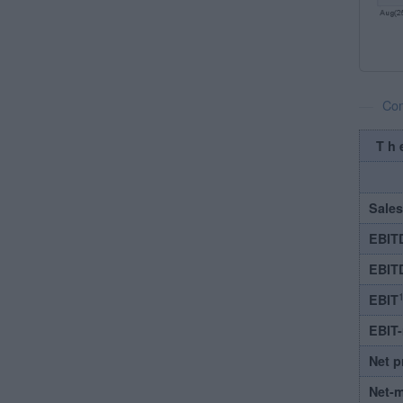
Com
Th
Sales
EBIT
EBIT
1
EBIT
EBIT
Net p
Net-