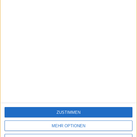
Upcoming Events
06.08.2026
A.S. Création Tapeten
(Q2)
Aurubis
(Q3)
Carl Zeiss Meditec
(Q3)
...
07.08.2026
Allianz
(Q2)
Data Modul
(Q2)
EnBW
(Q2)
ZUSTIMMEN
...
10.08.2026
MEHR OPTIONEN
GEA Group
(Q2)