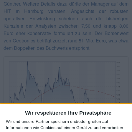
Günther. Weitere Details dazu dürfte der Manager auf dem
HIT in Hamburg verraten. Angesichts der robusten
operativen Entwicklung scheinen auch die bisherigen
Kursziele der Analysten zwischen 7,50 und knapp 8,00
Euro eher konservativ formuliert zu sein. Der Börsenwert
von Ceotronics beträgt zurzeit rund 51 Mio. Euro, was etwa
dem Doppelten des Buchwerts entspricht.
Wir respektieren Ihre Privatsphäre
Wir und unsere Partner speichern und/oder greifen auf
Informationen wie Cookies auf einem Gerät zu und verarbeiten