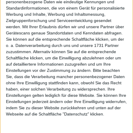
personenbezogene Daten wie eindeutige Kennungen und
Ceotronics
Kurs: 10,42
Standardinformationen, die von einem Gerät für personalisierte
Werbung und Inhalte, Werbung und Inhaltsmessung,
Zielgruppenforschung und Serviceentwicklung gesendet
Boersengefluester.de geht davon aus, dass der Aktienkurs
werden.
Mit Ihrer Erlaubnis dürfen wir und unsere Partner über
einen neuen Anlauf Richtung 7 Euro nimmt – eine Hürde,
Gerätescans genaue Standortdaten und Kenndaten abfragen.
bei der die Notiz Anfang Dezember noch schlappgemacht
Sie können auf die entsprechende Schaltfläche klicken, um der
o. a. Datenverarbeitung durch uns und unsere 1731 Partner
hat. Sobald diese Marke geknackt wird, könnte es auch in
zuzustimmen. Alternativ können Sie auf die entsprechende
deutlich höhere Regionen gehen. Immerhin sind die guten
Schaltfläche klicken, um die Einwilligung abzulehnen oder um
Zahlen kein Einzelfall, so wie es früher mitunter bei
auf detailliertere Informationen zuzugreifen und um Ihre
CeoTronics war. Insgesamt bietet der Microcap eine gute
Einstellungen vor der Zustimmung zu ändern.
Bitte beachten
Investmentstory – bei einer moderaten Bewertung.
Sie, dass die Verarbeitung mancher personenbezogener Daten
ohne Ihre Einwilligung stattfinden kann, obwohl Sie das Recht
haben, einer solchen Verarbeitung zu widersprechen. Ihre
Company Snapshot
Einstellungen gelten lediglich für diese Website. Sie können Ihre
Einstellungen jederzeit ändern oder Ihre Einwilligung widerrufen,
INVESTOR-INFORMATION
indem Sie zu dieser Website zurückkehren und unten auf der
Webseite auf die Schaltfläche "Datenschutz" klicken.
©boersengefluester.de
Ceotronics