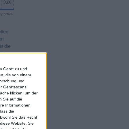
0,20
y details
ttex
en
st die
stig.
ist
ozent.
em Gerät zu und
 sollte
n, die von einem
forschung und
de im
ber Gerätescans
äche klicken, um der
rme
 Sie auf die
uellen
ere Informationen
en,
dass die
obwohl Sie das Recht
 diese Website. Sie