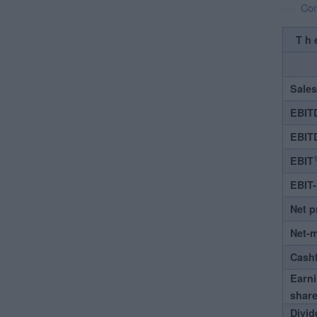
Com
Th
Sales
EBIT
EBIT
1
EBIT
EBIT
Net p
Net-
Cash
Earni
shar
Divid