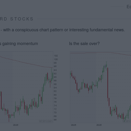
E
RD STOCKS
 with a conspicuous chart pattern or interesting fundamental news.
is gaining momentum
Is the sale over?