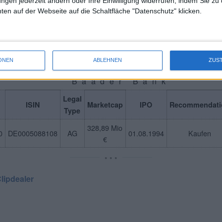
ungen jederzeit ändern oder Ihre Einwilligung widerrufen, indem Sie zu
en auf der Webseite auf die Schaltfläche "Datenschutz" klicken.
mpany Snapshot
INVESTOR-INFORMATION
ONEN
ABLEHNEN
ZUS
©boersengefluester.de
Baader Bank
Legal
ISIN
Marketcap
IPO
Recommendati
Type
328,89 Mio
0
DE0005088108
AG
01.08.1994
Kaufen
€
* * *
lipdealer