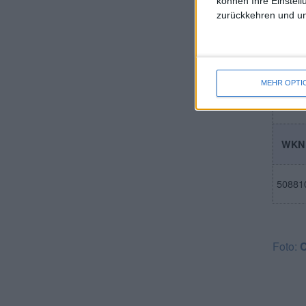
können Ihre Einstell
zurückkehren und unt
Co
MEHR OPTI
WKN
50881
Foto:
C