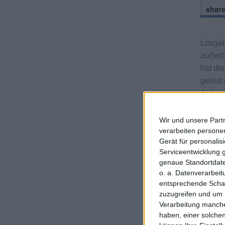
shar
Losgel
außerb
hat di
gelöst
Aktie 
Das KG
knapp 
Wir und unsere Part
Und be
verarbeiten persone
Gerät für personali
die Di
Serviceentwicklung 
Vorjah
genaue Standortdate
Privat
o. a. Datenverarbei
Volatil
entsprechende Schalt
Entwic
zuzugreifen und um 
dass s
Verarbeitung manche
haben, einer solchen