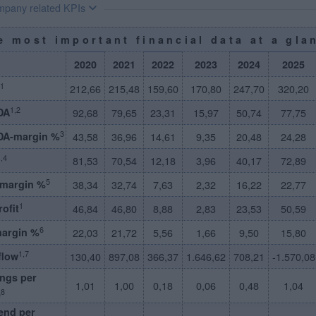
pany related KPIs
e most important financial data at a gla
2020
2021
2022
2023
2024
2025
1
212,66
215,48
159,60
170,80
247,70
320,20
1,2
DA
92,68
79,65
23,31
15,97
50,74
77,75
3
DA-margin %
43,58
36,96
14,61
9,35
20,48
24,28
,4
81,53
70,54
12,18
3,96
40,17
72,89
5
-margin %
38,34
32,74
7,63
2,32
16,22
22,77
1
rofit
46,84
46,80
8,88
2,83
23,53
50,59
6
margin %
22,03
21,72
5,56
1,66
9,50
15,80
1,7
flow
130,40
897,08
366,37
1.646,62
708,21
-1.570,08
ngs per
1,01
1,00
0,18
0,06
0,48
1,04
8
e
end per