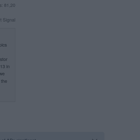
s: 81,20
rt Signal
pics
stor
13 in
 we
 the