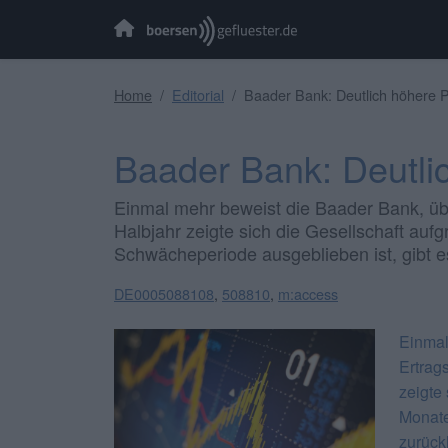
Home
Editorial
Baader Bank: Deutlich höhere 
Baader Bank: Deutli
Einmal mehr beweist die Baader Bank, üb
Halbjahr zeigte sich die Gesellschaft au
Schwächeperiode ausgeblieben ist, gibt es
DE0005088108
,
508810
,
m:access
Einmal
Ertrag
zeigte 
Monate
zurück