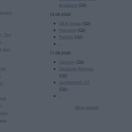
Augsburg
(Q2)
 einem
10.08.2026
GEA Group
(Q2)
Hypoport
(Q2)
. Zur
Patrizia
(Q2)
n
...
t den
11.08.2026
Cancom
(Q2)
Deutsche Wohnen
ohl
(Q2)
n
Jungheinrich VZ
it
(Q2)
...
lich
B-
More events
 von
wie