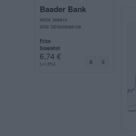
Baader Bank
WKN: 508810
ISIN: DE0005088108
Price
Snapshot
6,74 €
B
S
(+1.2%)