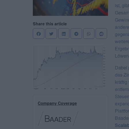
ist, gi
Gesamt
Gewinn
Share this article
andere
gegenü
weiter
Ergebn
Löwena
Dabei 
das Zi
kräfti
entfer
Steuer
Company Coverage
expand
Plattf
Baader
Scalab