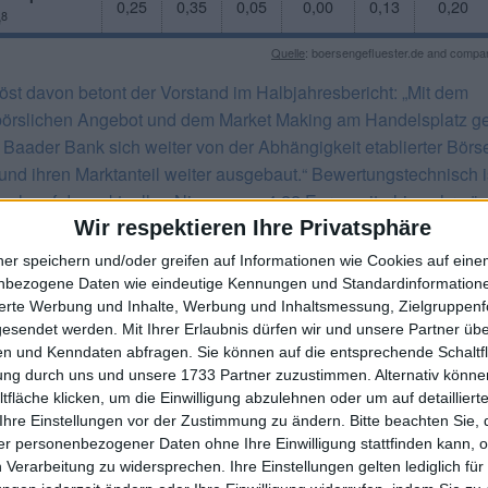
0,25
0,35
0,05
0,00
0,13
0,20
8
e
Quelle
: boersengefluester.de and compan
öst davon betont der Vorstand im Halbjahresbericht: „Mit dem
örslichen Angebot und dem Market Making am Handelsplatz ge
e Baader Bank sich weiter von der Abhängigkeit etablierter Börs
 und ihren Marktanteil weiter ausgebaut.“ Bewertungstechnisch i
auch auf dem aktuellen Niveau von 4,22 Euro weiterhin sehr gün
Wir respektieren Ihre Privatsphäre
V auf Basis der neuesten Prognosen von boersengefluester.de 
einstellig, den Buchwert übertrifft die Notiz nur um knapp 20 Pr
ner speichern und/oder greifen auf Informationen wie Cookies auf ein
i einer Ausschüttungsquote von rund einem Drittel des Gewinns
nbezogene Daten wie eindeutige Kennungen und Standardinformatione
sierte Werbung und Inhalte, Werbung und Inhaltsmessung, Zielgruppen
videndenrendite zur HV im kommenden Jahr – nach der Nullrun
gesendet werden.
Mit Ihrer Erlaubnis dürfen wir und unsere Partner ü
r – etwas nördlich von 3 Prozent anzusiedeln sein. Gerade für
n und Kenndaten abfragen. Sie können auf die entsprechende Schaltfl
anleger ist das ein wichtiges Argument, wenn sie schon die eno
tung durch uns und unsere 1733 Partner zuzustimmen. Alternativ können
ität auf der Ertragsseite in Kauf nehmen. Und angesichts der akt
fläche klicken, um die Einwilligung abzulehnen oder um auf detailliert
klungen auf der Zinsseite ist es beinahe überflüssig zu erwähn
Ihre Einstellungen vor der Zustimmung zu ändern.
Bitte beachten Sie, 
ich das Zinsergebnis abflachen wird.
r personenbezogener Daten ohne Ihre Einwilligung stattfinden kann, 
 Verarbeitung zu widersprechen. Ihre Einstellungen gelten lediglich für