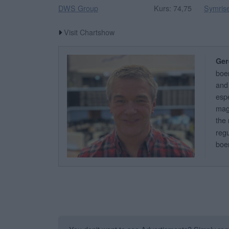
DWS Group
Kurs: 74,75
Symris
Visit Chartshow
Ger
boe
and 
espe
mag
the 
regu
boer