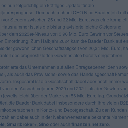
bt es nun folgerichtig ein kräftiges Update für die
jahresprognose. Demnach rechnet CEO Nico Baader jetzt mit
 vor Steuern zwischen 25 und 32 Mio. Euro, was eine komplett
 Hausnummer ist als die bislang avisierte leichte Steigerung
ber dem 2023er-Niveau von 3,96 Mio. Euro Gewinn vor Steuern
en Einordnung: Zum Halbjahr 2024 kam die Baader Bank auf ei
is der gewöhnlichen Geschäftstätigkeit von 20,34 Mio. Euro, ha
nteil des prognostizierten Gewinns also bereits eingefahren.
profitierte das Unternehmen auf allen Ertragsebenen, denn sow
ns-, als auch das Provisions- sowie das Handelsgeschäft kame
g voran. Insgesamt ist die Gesellschaft dabei aber noch immer we
nt von den Ausnahmejahren 2020 und 2021, als der Gewinn vor
n jeweils leicht über der Marke von 56 Mio. Euro lag. Grundsätz
iert die Baader Bank dabei insbesondere durch ihre vielen B2
ormkooperationen im Konto- und Depotgeschäft. Zu den Kunden
 zählen dabei auch in der Nebenwerteszene bekannte Namen 
le
,
Smartbroker+
,
Sino
oder auch
finanzen.net zero
.