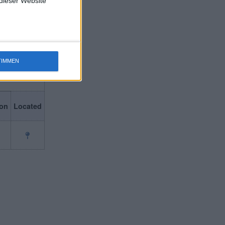
 dieser Website
TIMMEN
on
Located