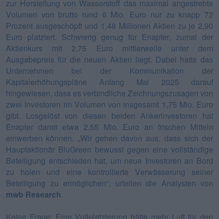
zur Herstellung von Wasserstoff das maximal angestrebte
Volumen von brutto rund 6 Mio. Euro nur zu knapp 72
Prozent ausgeschöpft und 1,48 Millionen Aktien zu je 2,90
Euro platziert. Schwierig genug für Enapter, zumal der
Aktienkurs mit 2,75 Euro mittlerweile unter dem
Ausgabepreis für die neuen Aktien liegt. Dabei hatte das
Unternehmen bei der Kommunikation der
Kapitalerhöhungspläne Anfang Mai 2025 darauf
hingewiesen, dass es verbindliche Zeichnungszusagen von
zwei Investoren im Volumen von insgesamt 1,75 Mio. Euro
gibt. Losgelöst von diesen beiden Ankerinvestoren hat
Enapter damit etwa 2,55 Mio. Euro an frischen Mitteln
einwerben können. „Wir gehen davon aus, dass sich der
Hauptaktionär BluGreen bewusst gegen eine vollständige
Beteiligung entschieden hat, um neue Investoren an Bord
zu holen und eine kontrollierte Verwässerung seiner
Beteiligung zu ermöglichen“, urteilen die Analysten von
mwb Research
.
Keine Frage: Eine Vollplatzierung hätte mehr Luft für den