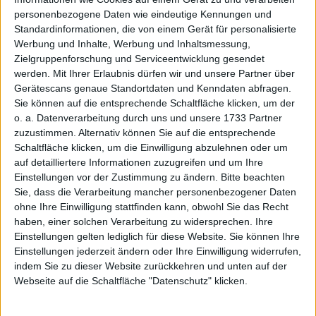
personenbezogene Daten wie eindeutige Kennungen und
Standardinformationen, die von einem Gerät für personalisierte
Werbung und Inhalte, Werbung und Inhaltsmessung,
Zielgruppenforschung und Serviceentwicklung gesendet
werden.
Mit Ihrer Erlaubnis dürfen wir und unsere Partner über
Gerätescans genaue Standortdaten und Kenndaten abfragen.
Sie können auf die entsprechende Schaltfläche klicken, um der
o. a. Datenverarbeitung durch uns und unsere 1733 Partner
zuzustimmen. Alternativ können Sie auf die entsprechende
Schaltfläche klicken, um die Einwilligung abzulehnen oder um
auf detailliertere Informationen zuzugreifen und um Ihre
Einstellungen vor der Zustimmung zu ändern.
Bitte beachten
Enapter
Kurs: 0,98
Sie, dass die Verarbeitung mancher personenbezogener Daten
ohne Ihre Einwilligung stattfinden kann, obwohl Sie das Recht
haben, einer solchen Verarbeitung zu widersprechen. Ihre
Company related KPIs
Einstellungen gelten lediglich für diese Website. Sie können Ihre
Einstellungen jederzeit ändern oder Ihre Einwilligung widerrufen,
The most important financial data at
indem Sie zu dieser Website zurückkehren und unten auf der
glance
Webseite auf die Schaltfläche "Datenschutz" klicken.
2020
2021
2022
2023
2024
2025