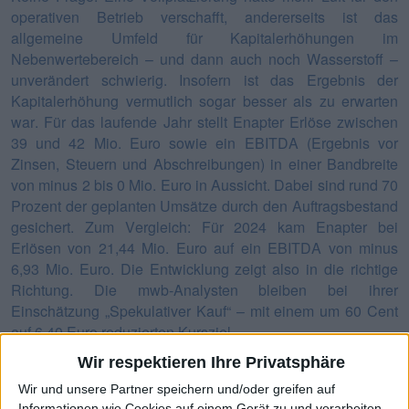
operativen Betrieb verschafft, andererseits ist das
allgemeine Umfeld für Kapitalerhöhungen im
Nebenwertebereich – und dann auch noch Wasserstoff –
unverändert schwierig. Insofern ist das Ergebnis der
Kapitalerhöhung vermutlich sogar besser als zu erwarten
war. Für das laufende Jahr stellt Enapter Erlöse zwischen
39 und 42 Mio. Euro sowie ein EBITDA (Ergebnis vor
Zinsen, Steuern und Abschreibungen) in einer Bandbreite
von minus 2 bis 0 Mio. Euro in Aussicht. Dabei sind rund 70
Prozent der geplanten Umsätze durch den Auftragsbestand
gesichert. Zum Vergleich: Für 2024 kam Enapter bei
Erlösen von 21,44 Mio. Euro auf ein EBITDA von minus
6,93 Mio. Euro. Die Entwicklung zeigt also in die richtige
Richtung. Die mwb-Analysten bleiben bei ihrer
Einschätzung „Spekulativer Kauf“ – mit einem um 60 Cent
auf 6,40 Euro reduzierten Kursziel.
Wir respektieren Ihre Privatsphäre
Kursentwicklung aktuell
Wir und unsere Partner speichern und/oder greifen auf
Informationen wie Cookies auf einem Gerät zu und verarbeiten