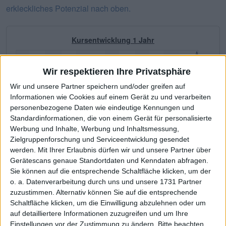
erkleckliches Potenzial nach oben.
Kursentwicklung 1 Jahr
Wir respektieren Ihre Privatsphäre
Wir und unsere Partner speichern und/oder greifen auf
Informationen wie Cookies auf einem Gerät zu und verarbeiten
personenbezogene Daten wie eindeutige Kennungen und
Standardinformationen, die von einem Gerät für personalisierte
Werbung und Inhalte, Werbung und Inhaltsmessung,
Zielgruppenforschung und Serviceentwicklung gesendet
werden.
Mit Ihrer Erlaubnis dürfen wir und unsere Partner über
Gerätescans genaue Standortdaten und Kenndaten abfragen.
Sie können auf die entsprechende Schaltfläche klicken, um der
Drägerwerk VZ
Kurs: 112,00
o. a. Datenverarbeitung durch uns und unsere 1731 Partner
zuzustimmen. Alternativ können Sie auf die entsprechende
Schaltfläche klicken, um die Einwilligung abzulehnen oder um
auf detailliertere Informationen zuzugreifen und um Ihre
Company related KPIs
Einstellungen vor der Zustimmung zu ändern.
Bitte beachten