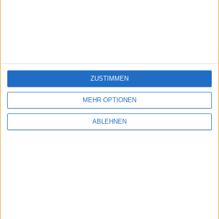
Carl Zeiss Meditec
(Q3)
...
07.08.2026
Allianz
(Q2)
Data Modul
(Q2)
EnBW
(Q2)
ZUSTIMMEN
...
10.08.2026
MEHR OPTIONEN
GEA Group
(Q2)
ABLEHNEN
Hypoport
(Q2)
Patrizia
(Q2)
...
More events
Alle News direkt ins Haus