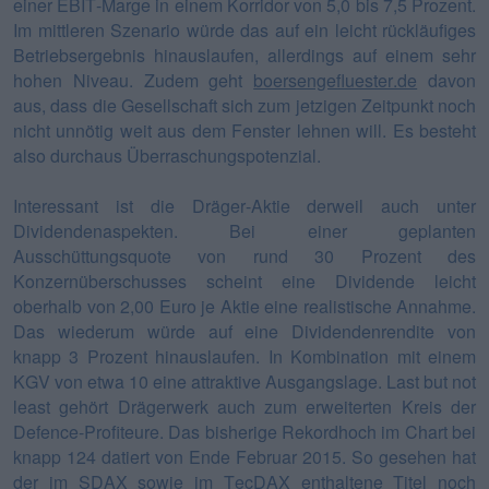
einer EBIT-Marge in einem Korridor von 5,0 bis 7,5 Prozent.
Im mittleren Szenario würde das auf ein leicht rückläufiges
Betriebsergebnis hinauslaufen, allerdings auf einem sehr
hohen Niveau. Zudem geht
boersengefluester.de
davon
aus, dass die Gesellschaft sich zum jetzigen Zeitpunkt noch
nicht unnötig weit aus dem Fenster lehnen will. Es besteht
also durchaus Überraschungspotenzial.
Interessant ist die Dräger-Aktie derweil auch unter
Dividendenaspekten. Bei einer geplanten
Ausschüttungsquote von rund 30 Prozent des
Konzernüberschusses scheint eine Dividende leicht
oberhalb von 2,00 Euro je Aktie eine realistische Annahme.
Das wiederum würde auf eine Dividendenrendite von
knapp 3 Prozent hinauslaufen. In Kombination mit einem
KGV von etwa 10 eine attraktive Ausgangslage. Last but not
least gehört Drägerwerk auch zum erweiterten Kreis der
Defence-Profiteure. Das bisherige Rekordhoch im Chart bei
knapp 124 datiert von Ende Februar 2015. So gesehen hat
der im SDAX sowie im TecDAX enthaltene Titel noch